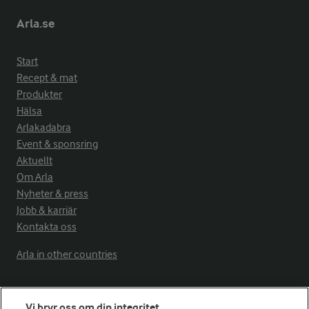
Arla.se
Start
Recept & mat
Produkter
Hälsa
Arlakadabra
Event & sponsring
Aktuellt
Om Arla
Nyheter & press
Jobb & karriär
Kontakta oss
Arla in other countries
Fler Arlasajter
Vi bryr oss om din integritet