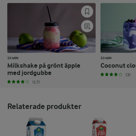
10 MIN
10 MIN
Milkshake på grönt äpple
Coconut cl
med jordgubbe
(3)
(17)
Relaterade produkter