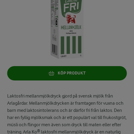
KÖP PRODUKT
Laktosfri mellanmjölkdryck gjord på svensk mjölk från
Arlagårdar. Mellanmjölkdrycken är framtagen för vuxna och
barn med laktosintolerans och är därför fri från laktos. Den
har en fyllig mjölksmak och är ett populärt val till frukostgröt,
müsli och flingor men även som dryck till maten eller efter
träning. Arla Ko® laktosfri mellanmjölkdryck är en naturlig