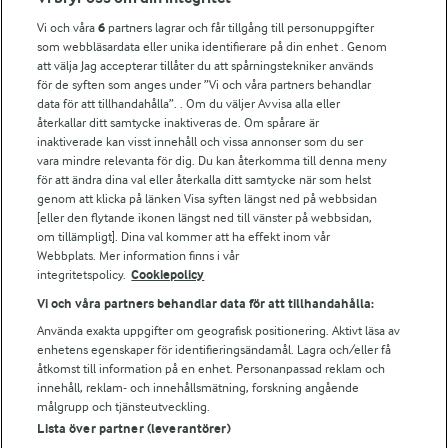
Vi och våra
6
partners lagrar och får tillgång till personuppgifter
För ägare
som webbläsardata eller unika identifierare på din enhet . Genom
att välja Jag accepterar tillåter du att spårningstekniker används
Arlas kundportal
för de syften som anges under ”Vi och våra partners behandlar
Arla.com
data för att tillhandahålla”. . Om du väljer Avvisa alla eller
Falbygdens Ost
återkallar ditt samtycke inaktiveras de. Om spårare är
Arla webbshop
inaktiverade kan visst innehåll och vissa annonser som du ser
vara mindre relevanta för dig. Du kan återkomma till denna meny
Bildbank
för att ändra dina val eller återkalla ditt samtycke när som helst
genom att klicka på länken Visa syften längst ned på webbsidan
[eller den flytande ikonen längst ned till vänster på webbsidan,
om tillämpligt]. Dina val kommer att ha effekt inom vår
Följ oss
Webbplats. Mer information finns i vår
integritetspolicy.
Cookiepolicy
Vi och våra partners behandlar data för att tillhandahålla:
Använda exakta uppgifter om geografisk positionering. Aktivt läsa av
enhetens egenskaper för identifieringsändamål. Lagra och/eller få
åtkomst till information på en enhet. Personanpassad reklam och
innehåll, reklam- och innehållsmätning, forskning angående
målgrupp och tjänsteutveckling.
Lista över partner (leverantörer)
© 2026 Arla Foods