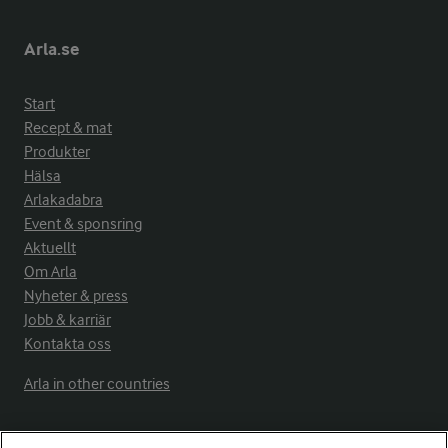
Arla.se
Start
Recept & mat
Produkter
Hälsa
Arlakadabra
Event & sponsring
Aktuellt
Om Arla
Nyheter & press
Jobb & karriär
Kontakta oss
Arla in other countries