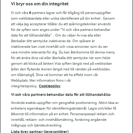
Fler Arlasajter
Vi bryr oss om din integritet
Vi och våra
6
partners lagrar och får tillgång till personuppgifter
För ägare
som webbläsardata eller unika identifierare på din enhet . Genom
att välja Jag accepterar tillåter du att spårningstekniker används
Arlas kundportal
för de syften som anges under ”Vi och våra partners behandlar
Arla.com
data för att tillhandahålla”. . Om du väljer Avvisa alla eller
Falbygdens Ost
återkallar ditt samtycke inaktiveras de. Om spårare är
Arla webbshop
inaktiverade kan visst innehåll och vissa annonser som du ser
vara mindre relevanta för dig. Du kan återkomma till denna meny
Bildbank
för att ändra dina val eller återkalla ditt samtycke när som helst
genom att klicka på länken Visa syften längst ned på webbsidan
[eller den flytande ikonen längst ned till vänster på webbsidan,
om tillämpligt]. Dina val kommer att ha effekt inom vår
Följ oss
Webbplats. Mer information finns i vår
integritetspolicy.
Cookiepolicy
Vi och våra partners behandlar data för att tillhandahålla:
Använda exakta uppgifter om geografisk positionering. Aktivt läsa av
enhetens egenskaper för identifieringsändamål. Lagra och/eller få
åtkomst till information på en enhet. Personanpassad reklam och
innehåll, reklam- och innehållsmätning, forskning angående
målgrupp och tjänsteutveckling.
Lista över partner (leverantörer)
© 2026 Arla Foods