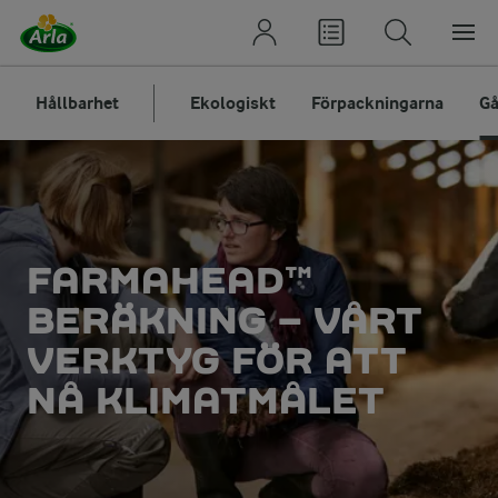
Hållbarhet
Ekologiskt
Förpackningarna
Gå
FARMAHEAD™
BERÄKNING – VÅRT
VERKTYG FÖR ATT
NÅ KLIMATMÅLET