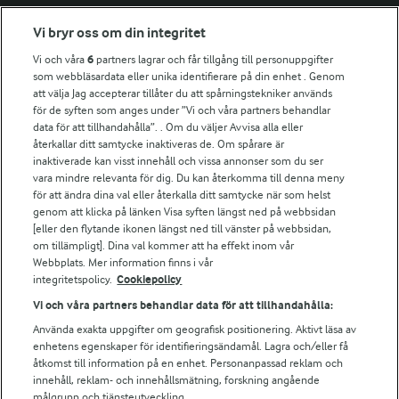
Fler Arlasajter
Vi bryr oss om din integritet
Vi och våra
6
partners lagrar och får tillgång till personuppgifter
För ägare
som webbläsardata eller unika identifierare på din enhet . Genom
att välja Jag accepterar tillåter du att spårningstekniker används
Arlas kundportal
för de syften som anges under ”Vi och våra partners behandlar
Arla.com
data för att tillhandahålla”. . Om du väljer Avvisa alla eller
Falbygdens Ost
återkallar ditt samtycke inaktiveras de. Om spårare är
Arla webbshop
inaktiverade kan visst innehåll och vissa annonser som du ser
vara mindre relevanta för dig. Du kan återkomma till denna meny
Bildbank
för att ändra dina val eller återkalla ditt samtycke när som helst
genom att klicka på länken Visa syften längst ned på webbsidan
[eller den flytande ikonen längst ned till vänster på webbsidan,
om tillämpligt]. Dina val kommer att ha effekt inom vår
Följ oss
Webbplats. Mer information finns i vår
integritetspolicy.
Cookiepolicy
Vi och våra partners behandlar data för att tillhandahålla:
Använda exakta uppgifter om geografisk positionering. Aktivt läsa av
enhetens egenskaper för identifieringsändamål. Lagra och/eller få
åtkomst till information på en enhet. Personanpassad reklam och
innehåll, reklam- och innehållsmätning, forskning angående
målgrupp och tjänsteutveckling.