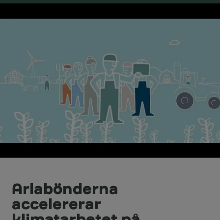
Arlabönderna
accelererar
klimatarbetet på