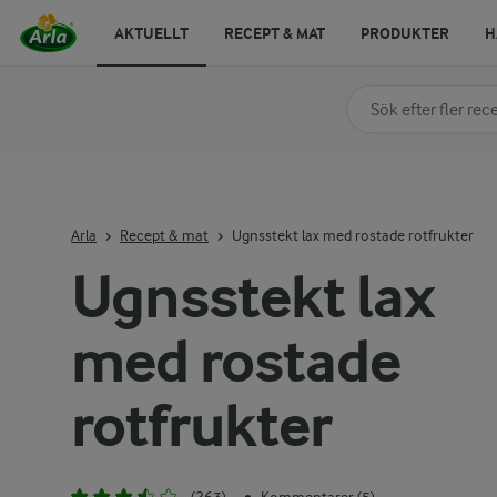
AKTUELLT
RECEPT & MAT
PRODUKTER
H
Sök på kategori elle
Skriv in sökord för at
Arla
Recept & mat
Ugnsstekt lax med rostade rotfrukter
Ugnsstekt lax
med rostade
rotfrukter