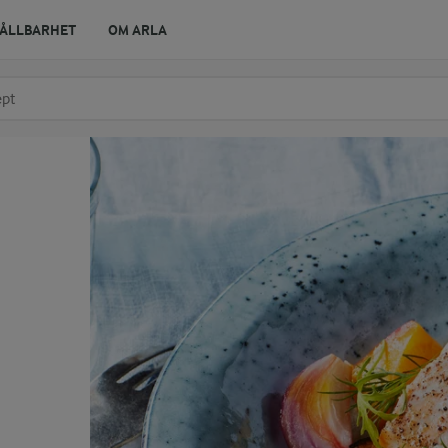
ÅLLBARHET
OM ARLA
r ingrediens
t få förslag