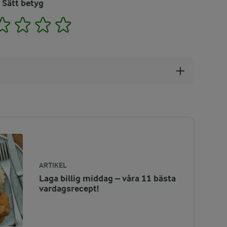
Sätt betyg
2
3
4
5
ARTIKEL
Laga billig middag – våra 11 bästa
vardagsrecept!