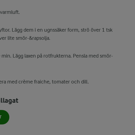
varmluft.
lyftor. Lägg dem i en ugnssäker form, strö över 1 tsk
ver lite smör-&rapsolja.
0 min. Lägg laxen på rotfrukterna. Pensla med smör-
vera med crème fraiche, tomater och dill.
llagat
T