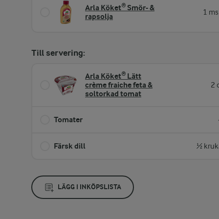
Arla Köket® Smör- &
1 ms
rapsolja
Till servering:
Arla Köket® Lätt
crème fraiche feta &
2 
soltorkad tomat
Tomater
Färsk dill
½ kruk
LÄGG I INKÖPSLISTA