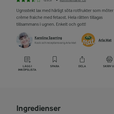
(263)
Kommentarer (5)
•
Ugnsstekt lax med härligt söta rotfrukter som möter
crème fraiche med fetaost. Hela rätten tillagas
tillsammans i ugnen. Enkelt och gott!
Karolina Sparring
Arla Mat
Kock och receptansvarig Arla Mat
LÄGG I
SPARA
DELA
SKRIV 
INKÖPSLISTA
Ingredienser