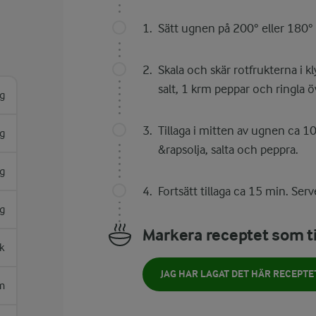
Sätt ugnen på 200° eller 180° 
Skala och skär rotfrukterna i k
salt, 1 krm peppar och ringla ö
g
Tillaga i mitten av ugnen ca 1
g
&rapsolja, salta och peppra.
g
Fortsätt tillaga ca 15 min. Ser
g
Markera receptet som ti
k
JAG HAR LAGAT DET HÄR RECEPTE
m