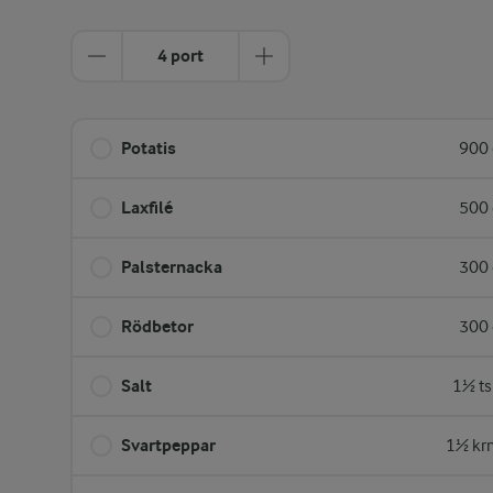
4 port
Potatis
900 
Laxfilé
500 
Palsternacka
300 
Rödbetor
300 
Salt
1½ ts
Svartpeppar
1½ kr