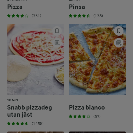
Pizza
Pinsa
(331)
(138)
10 MIN
Snabb pizzadeg
Pizza bianco
utan jäst
(57)
(1458)