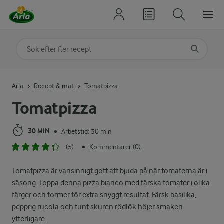
Sök på kategori eller ingrediens
Skriv in sökord för att få förslag
Arla
Recept & mat
Tomatpizza
Tomatpizza
30 MIN
Arbetstid: 30 min
•
(5)
Kommentarer (0)
•
Tomatpizza är vansinnigt gott att bjuda på när tomaterna är i
säsong. Toppa denna pizza bianco med färska tomater i olika
färger och former för extra snyggt resultat. Färsk basilika,
pepprig rucola och tunt skuren rödlök höjer smaken
ytterligare.