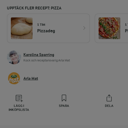
UPPTÄCK FLER RECEPT: PIZZA
1 TIM
1 
Pizzadeg
P
Karolina Sparring
Kock och receptansvarig Arla Mat
Arla Mat
LÄGG I
SPARA
DELA
INKÖPSLISTA