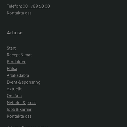
Telefon:
08−789 50 00
Kontakta oss
Arla.se
Start
Recept & mat
Produkter
Hälsa
Arlakadabra
Event & sponsring
Aktuellt
Om Arla
Nyheter & press
Jobb & karriär
Kontakta oss