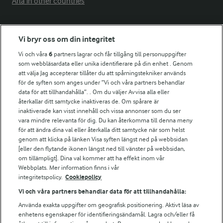
Arla in other countries
Fler Arlasajter
Vi bryr oss om din integritet
Vi och våra
6
partners lagrar och får tillgång till personuppgifter
För ägare
som webbläsardata eller unika identifierare på din enhet . Genom
att välja Jag accepterar tillåter du att spårningstekniker används
Arlas kundportal
för de syften som anges under ”Vi och våra partners behandlar
Arla.com
data för att tillhandahålla”. . Om du väljer Avvisa alla eller
Falbygdens Ost
återkallar ditt samtycke inaktiveras de. Om spårare är
Arla webbshop
inaktiverade kan visst innehåll och vissa annonser som du ser
vara mindre relevanta för dig. Du kan återkomma till denna meny
Bildbank
för att ändra dina val eller återkalla ditt samtycke när som helst
genom att klicka på länken Visa syften längst ned på webbsidan
[eller den flytande ikonen längst ned till vänster på webbsidan,
om tillämpligt]. Dina val kommer att ha effekt inom vår
Följ oss
Webbplats. Mer information finns i vår
integritetspolicy.
Cookiepolicy
Vi och våra partners behandlar data för att tillhandahålla:
Använda exakta uppgifter om geografisk positionering. Aktivt läsa av
enhetens egenskaper för identifieringsändamål. Lagra och/eller få