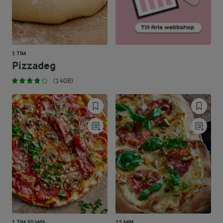
1 TIM
Pizzadeg
(1408)
1 TIM 30 MIN
15 MIN