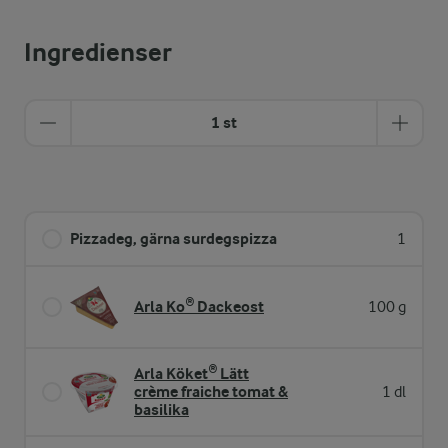
Ingredienser
1 st
Pizzadeg, gärna surdegspizza
1
Arla Ko® Dackeost
100 g
Arla Köket® Lätt
crème fraiche tomat &
1 dl
basilika