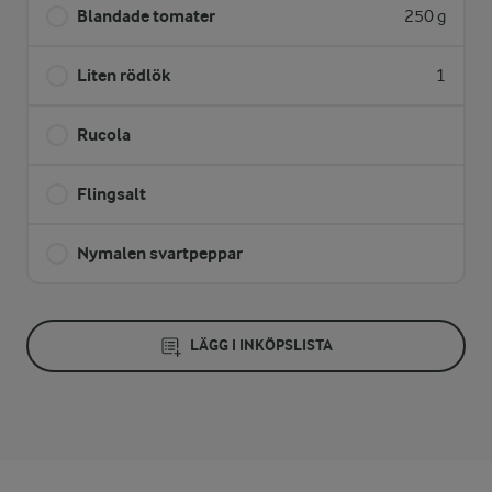
Blandade tomater
250 g
Liten rödlök
1
Rucola
Flingsalt
Nymalen svartpeppar
LÄGG I INKÖPSLISTA