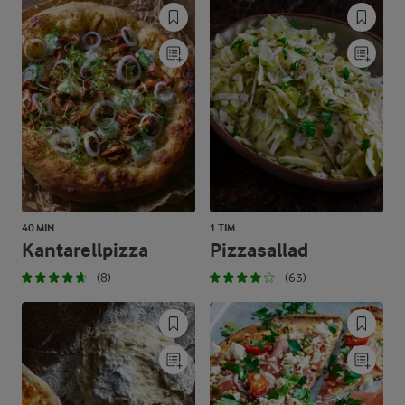
40 MIN
1 TIM
Kantarellpizza
Pizzasallad
(8)
(63)