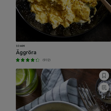
10 MIN
Äggröra
(972)