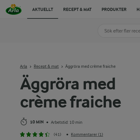
AKTUELLT
RECEPT & MAT
PRODUKTER
H
Sök på kategori elle
Skriv in sökord för at
Arla
Recept & mat
Äggröra med crème fraiche
Äggröra med
crème fraiche
10 MIN
Arbetstid: 10 min
•
(41)
Kommentarer (1)
•