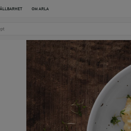
ÅLLBARHET
OM ARLA
r ingrediens
t få förslag