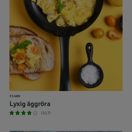
15 MIN
Lyxig äggröra
(317)