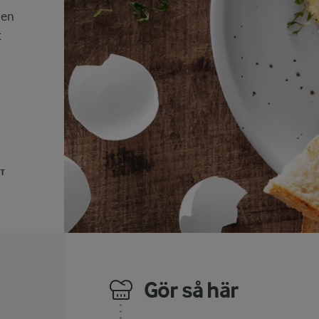
 en
t
UT
Gör så här