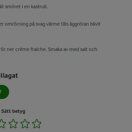
lt smöret i en kastrull.
er omrörning på svag värme tills äggröran blivit
 rör ner crème fraiche. Smaka av med salt och
llagat
T
Sätt betyg
2
3
4
5