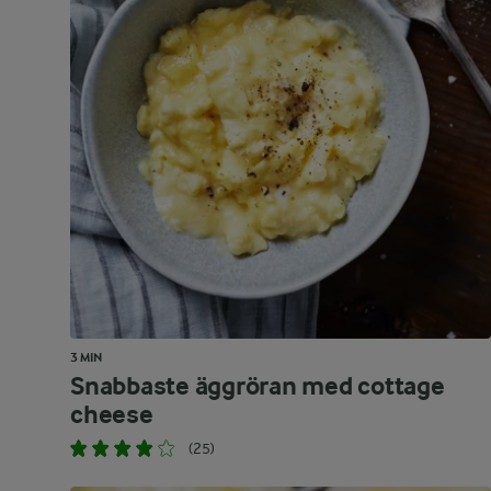
3 MIN
Snabbaste äggröran med cottage
cheese
(25)