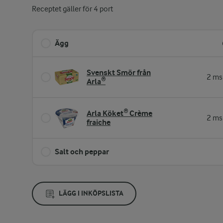
Receptet gäller för 4 port
Ägg
Svenskt Smör från
2 ms
Arla®
Arla Köket® Crème
2 ms
fraiche
Salt och peppar
LÄGG I INKÖPSLISTA