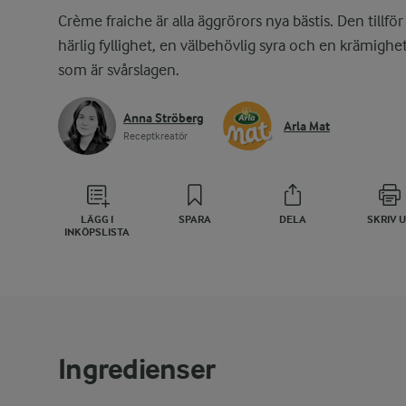
Crème fraiche är alla äggrörors nya bästis. Den tillför
härlig fyllighet, en välbehövlig syra och en krämighe
som är svårslagen.
Anna Ströberg
Arla Mat
Receptkreatör
LÄGG I
SPARA
DELA
SKRIV 
INKÖPSLISTA
Ingredienser