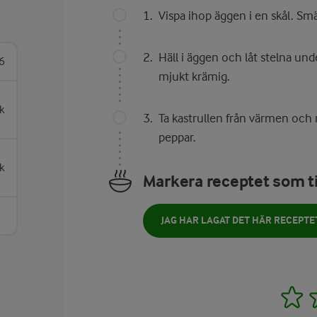
Vispa ihop äggen i en skål. Smä
Häll i äggen och låt stelna und
6
mjukt krämig.
k
Ta kastrullen från värmen och
peppar.
k
Markera receptet som ti
JAG HAR LAGAT DET HÄR RECEPTE
1