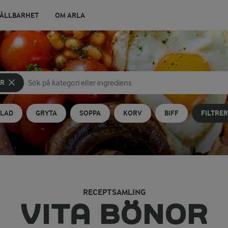
ÅLLBARHET
OM ARLA
OR
Sök på kategori eller ingrediens
Skriv in sökord för att få förslag
LLAD
GRYTA
SOPPA
KORV
BIFF
FILTRE
RECEPTSAMLING
VITA BÖNOR