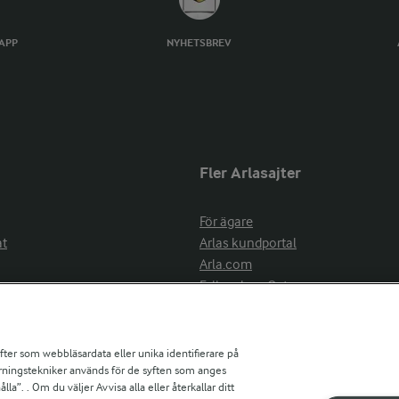
TAPP
NYHETSBREV
Fler Arlasajter
För ägare
at
Arlas kundportal
Arla.com
Falbygdens Ost
Arla webbshop
nsring
Bildbank
ifter som webbläsardata eller unika identifierare på
pårningstekniker används för de syften som anges
la”. . Om du väljer Avvisa alla eller återkallar ditt
ress