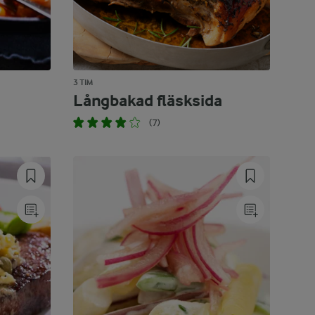
3 TIM
Långbakad fläsksida
(7)