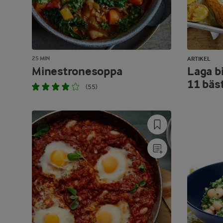
25 MIN
ARTIKEL
Minestronesoppa
Laga bi
11 bäs
(55)