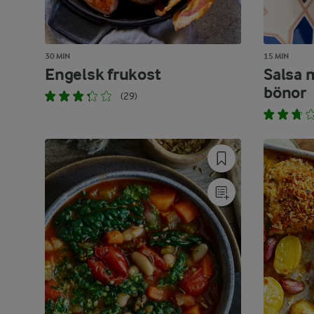
30 MIN
15 MIN
Engelsk frukost
Salsa 
bönor
(29)