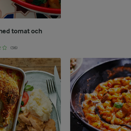
med tomat och
(36)