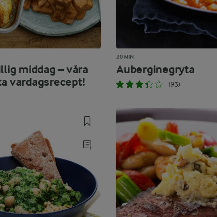
20 MIN
llig middag – våra
Auberginegryta
ta vardagsrecept!
(93)