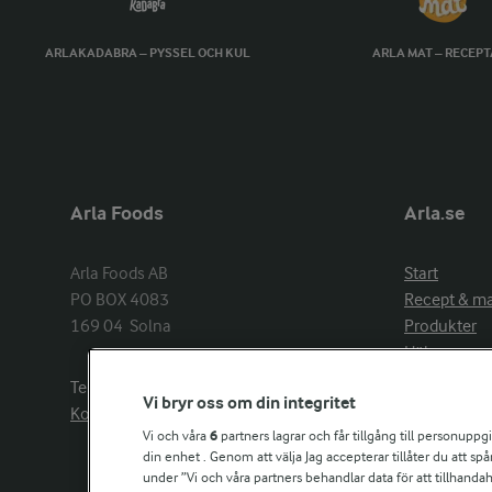
ARLAKADABRA – PYSSEL OCH KUL
ARLA MAT – RECEP
Arla Foods
Arla.se
Arla Foods AB

Start
PO BOX 4083

Recept & m
169 04  Solna
Produkter
Hälsa
Arlakadabra
Telefon:
08−789 50 00
Vi bryr oss om din integritet
Event & spo
Kontakta oss
Aktuellt
Vi och våra
6
partners lagrar och får tillgång till personuppg
din enhet . Genom att välja Jag accepterar tillåter du att s
Om Arla
under ”Vi och våra partners behandlar data för att tillhandahål
Nyheter & p