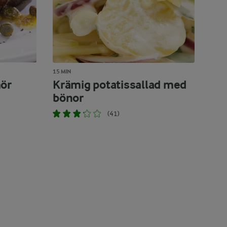
15 MIN
mör
Krämig potatissallad med
bönor
(41)