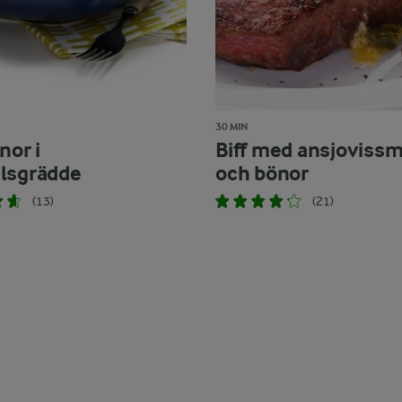
30 MIN
nor i
Biff med ansjoviss
lsgrädde
och bönor
(13)
(21)