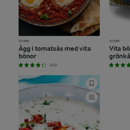
20 MIN
30 MIN
Ägg i tomatsås med vita
Vita bö
bönor
grönkå
(43)