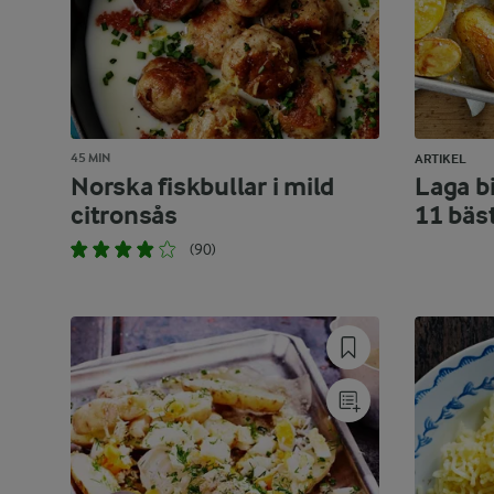
45 MIN
ARTIKEL
Norska fiskbullar i mild
Laga bi
citronsås
11 bäs
(90)