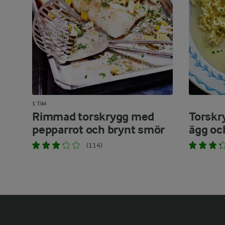
1 TIM
Rimmad torskrygg med
Torskr
pepparrot och brynt smör
ägg oc
(114)