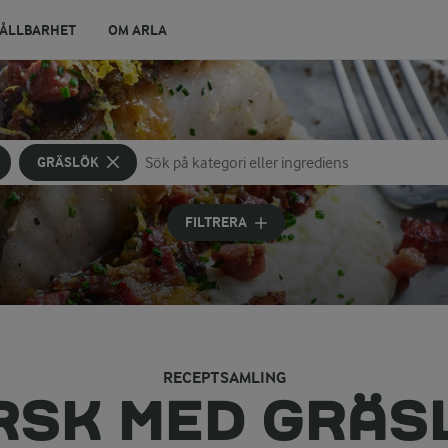
ÅLLBARHET
OM ARLA
GRÄSLÖK
Sök på kategori eller ingrediens
Skriv in sökord för att få förslag
FILTRERA
RECEPTSAMLING
RSK MED GRÄS