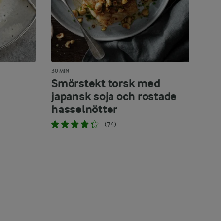
30 MIN
Smörstekt torsk med
japansk soja och rostade
hasselnötter
(74)