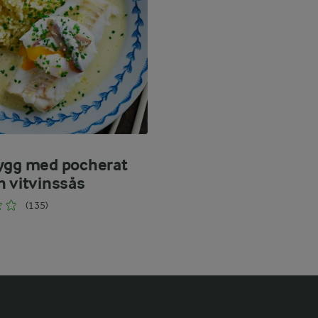
ygg med pocherat
h vitvinssås
(135)