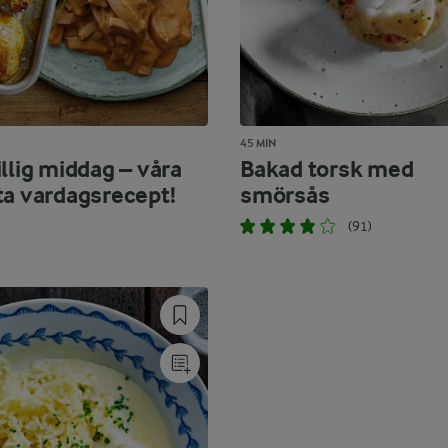
45 MIN
llig middag – våra
Bakad torsk med
ta vardagsrecept!
smörsås
(91)