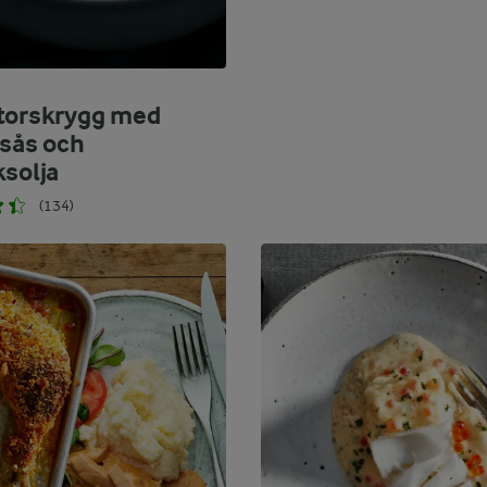
torskrygg med
ssås och
ksolja
(134)