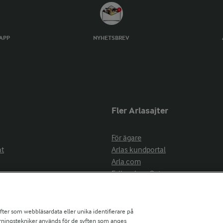
TAPP
NYHETSBREV
Fler Arlasajter
För ägare
at
Arlas kundportal
Arla.com
Falbygdens Ost
Arla webbshop
nsring
Bildbank
ifter som webbläsardata eller unika identifierare på
pårningstekniker används för de syften som anges