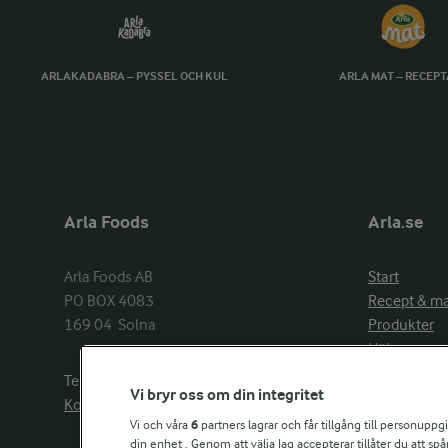
ARLAKADABRA – PYSSEL OCH KUL
ARLA MAT – RECEP
Arla Foods
Arla.se
Arla Foods AB

Start
PO BOX 4083

Recept & m
169 04  Solna
Produkter
Hälsa
Arlakadabra
Telefon:
08−789 50 00
Vi bryr oss om din integritet
Event & spo
Kontakta oss
Aktuellt
Vi och våra
6
partners lagrar och får tillgång till personuppg
din enhet . Genom att välja Jag accepterar tillåter du att s
Om Arla