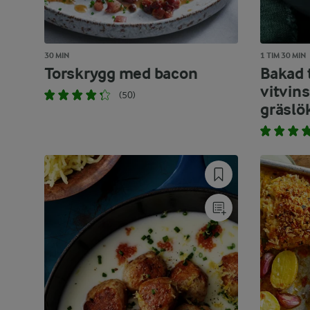
30 MIN
1 TIM 30 MIN
Torskrygg med bacon
Bakad 
vitvin
(50)
gräslö