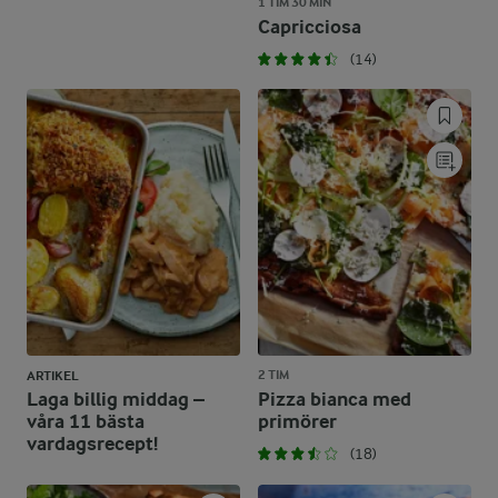
1 TIM 30 MIN
Capricciosa
(14)
2 TIM
ARTIKEL
Laga billig middag –
Pizza bianca med
våra 11 bästa
primörer
vardagsrecept!
(18)