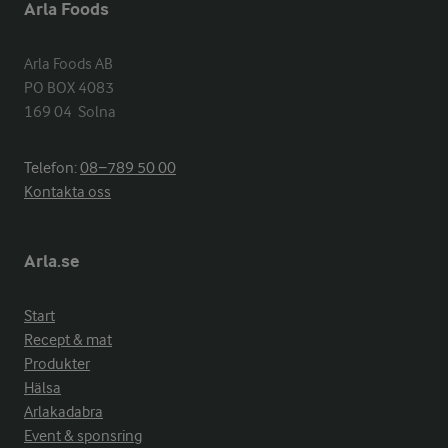
Arla Foods
Arla Foods AB

PO BOX 4083

169 04  Solna
Telefon:
08−789 50 00
Kontakta oss
Arla.se
Start
Recept & mat
Produkter
Hälsa
Arlakadabra
Event & sponsring