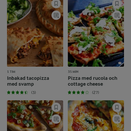
1 TIM
35 MIN
Inbakad tacopizza
Pizza med rucola och
med svamp
cottage cheese
(3)
(27)