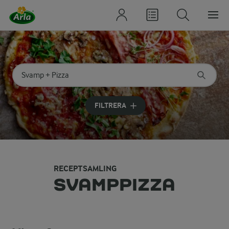
Sök på kategori eller ingrediens
Skriv in sökord för att få förslag
FILTRERA
RECEPTSAMLING
SVAMPPIZZA