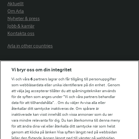
Aktuellt
Om Arla
Nyheter & press
Jobb & karriär
Kontakta oss
Arla in other countries
Fler Arlasajter
Vi bryr oss om din integritet
Vi och våra
6
partners lagrar och får tillgång till personuppgifter
För ägare
som webbläsardata eller unika identifierare på din enhet . Genom
att välja Jag accepterar tillåter du att spårningstekniker används
Arlas kundportal
för de syften som anges under ”Vi och våra partners behandlar
Arla.com
data för att tillhandahålla”. . Om du väljer Avvisa alla eller
Falbygdens Ost
återkallar ditt samtycke inaktiveras de. Om spårare är
Arla webbshop
inaktiverade kan visst innehåll och vissa annonser som du ser
vara mindre relevanta för dig. Du kan återkomma till denna meny
Bildbank
för att ändra dina val eller återkalla ditt samtycke när som helst
genom att klicka på länken Visa syften längst ned på webbsidan
[eller den flytande ikonen längst ned till vänster på webbsidan,