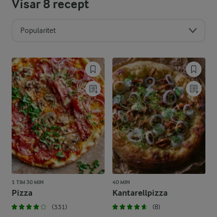
Visar
8
recept
Popularitet
1 TIM 30 MIN
40 MIN
Pizza
Kantarellpizza
(331)
(8)