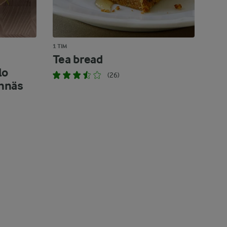
1 TIM
Tea bread
lo
(26)
nnäs