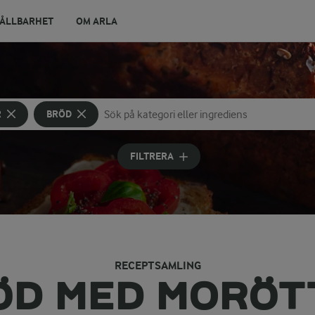
ÅLLBARHET
OM ARLA
R
BRÖD
Sök på kategori eller ingrediens
Skriv in sökord för att få förslag
FILTRERA
RECEPTSAMLING
ÖD MED MORÖT