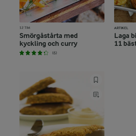
12 TIM
ARTIKEL
Smörgåstårta med
Laga bi
kyckling och curry
11 bäs
(6)