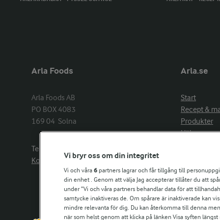
Arla Foods
Arla.se
Arla Foods AB

Start
PO BOX 4083

Recept & m
169 04  Solna
Produkter
Hälsa
Arlakadabra
Telefon:
08−789 50 00
Vi bryr oss om din integritet
Event & spo
Kontakta oss
Aktuellt
Vi och våra
6
partners lagrar och får tillgång till personuppg
din enhet . Genom att välja Jag accepterar tillåter du att s
Om Arla
under ”Vi och våra partners behandlar data för att tillhandahål
Nyheter & p
samtycke inaktiveras de. Om spårare är inaktiverade kan vis
Jobb & karri
mindre relevanta för dig. Du kan återkomma till denna meny f
Kontakta os
när som helst genom att klicka på länken Visa syften längst