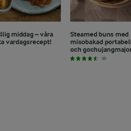
llig middag – våra
Steamed buns med
ta vardagsrecept!
misobakad portabel
och gochujangmajo
(8)