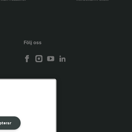
Följ oss
pterar