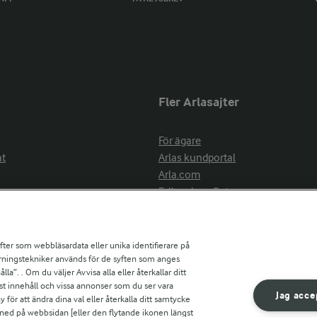
Fler Arlasajter
För ägare
at
Arlas kundportal
Arla.com
Falbygdens Ost
Arla webbshop
nsring
Bildbank
ifter som webbläsardata eller unika identifierare på
pårningstekniker används för de syften som anges
la”. . Om du väljer Avvisa alla eller återkallar ditt
ress
st innehåll och vissa annonser som du ser vara
är
Jag acce
ör att ändra dina val eller återkalla ditt samtycke
s
 ned på webbsidan [eller den flytande ikonen längst