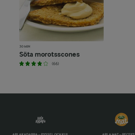
30 MIN
Söta morotsscones
(66)
ARLAKADABRA – PYSSEL OCH KUL
ARLA MAT – RECEP