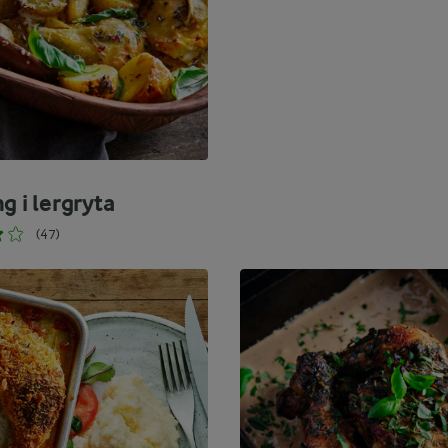
g i lergryta
(47)