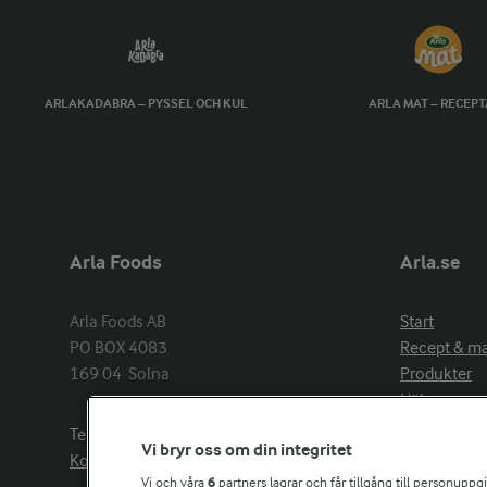
ARLAKADABRA – PYSSEL OCH KUL
ARLA MAT – RECEP
Arla Foods
Arla.se
Arla Foods AB

Start
PO BOX 4083

Recept & m
169 04  Solna
Produkter
Hälsa
Arlakadabra
Telefon:
08−789 50 00
Vi bryr oss om din integritet
Event & spo
Kontakta oss
Aktuellt
Vi och våra
6
partners lagrar och får tillgång till personuppg