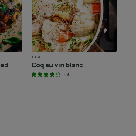
1 TIM
med
Coq au vin blanc
(50)