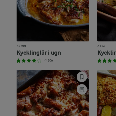
45 MIN
2 TIM
Kycklinglår i ugn
Kycklin
(490)