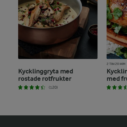
2 TIM 20 MIN
Kycklinggryta med
Kycklin
rostade rotfrukter
med fr
(120)