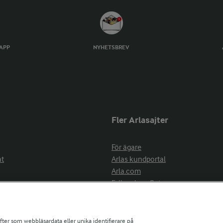
TAPP
NYHETSBREV
Fler Arlasajter
För ägare
at
Arlas kundportal
Arla.com
Falbygdens Ost
Arla webbshop
nsring
Bildbank
ifter som webbläsardata eller unika identifierare på