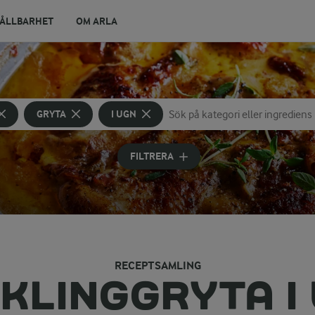
ÅLLBARHET
OM ARLA
GRYTA
I UGN
Sök på kategori eller ingrediens
Skriv in sökord för att få förslag
FILTRERA
RECEPTSAMLING
KLINGGRYTA I