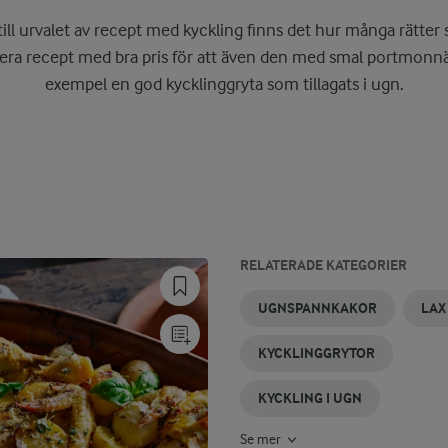
ll urvalet av recept med kyckling finns det hur många rätter s
flera recept med bra pris för att även den med smal portmonnä 
exempel en god kycklinggryta som tillagats i ugn.
RELATERADE KATEGORIER
KYCKLINGRECEPT
KYCKLINGFILÉ
FLÄSKFILÉER
LINSGRYTOR
SÖTPOTATIS
BACON
UGNSPANNKAKOR
LAX
I UGN
I UGN
I UGN
I UGN
KYCKLINGGRYTOR
KYCKLING I UGN
Se mer