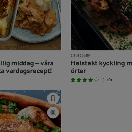
1 TIM 30 MIN
llig middag – våra
Helstekt kyckling 
ta vardagsrecept!
örter
(110)