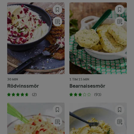
30 MIN
1 TIM 15 MIN
Rödvinssmör
Bearnaisesmör
(2)
(93)