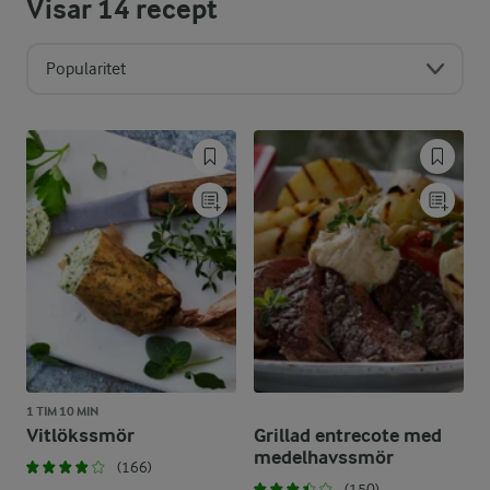
Visar
14
recept
Popularitet
1 TIM 10 MIN
Vitlökssmör
Grillad entrecote med
medelhavssmör
(166)
(150)