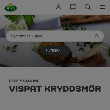
Sök på kategori eller ingrediens
Skriv in sökord för att få förslag
FILTRERA
RECEPTSAMLING
VISPAT KRYDDSMÖR