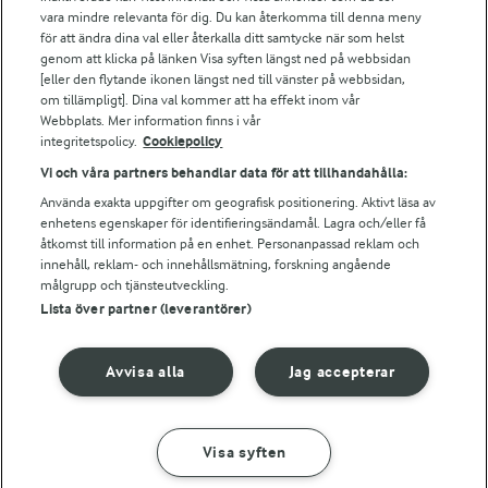
vara mindre relevanta för dig. Du kan återkomma till denna meny
Bildbank
för att ändra dina val eller återkalla ditt samtycke när som helst
genom att klicka på länken Visa syften längst ned på webbsidan
[eller den flytande ikonen längst ned till vänster på webbsidan,
om tillämpligt]. Dina val kommer att ha effekt inom vår
Följ oss
Webbplats. Mer information finns i vår
integritetspolicy.
Cookiepolicy
Vi och våra partners behandlar data för att tillhandahålla:
Använda exakta uppgifter om geografisk positionering. Aktivt läsa av
enhetens egenskaper för identifieringsändamål. Lagra och/eller få
åtkomst till information på en enhet. Personanpassad reklam och
innehåll, reklam- och innehållsmätning, forskning angående
målgrupp och tjänsteutveckling.
Lista över partner (leverantörer)
© 2026 Arla Foods
Ändra cookie-inställningar
Avvisa alla
Jag accepterar
Integritetspolicy
Om cookies
Visa syften