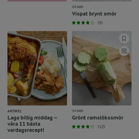
20 MIN
Vispat brynt smör
(5)
10 MIN
ARTIKEL
Laga billig middag –
Grönt ramslökssmör
våra 11 bästa
(12)
vardagsrecept!