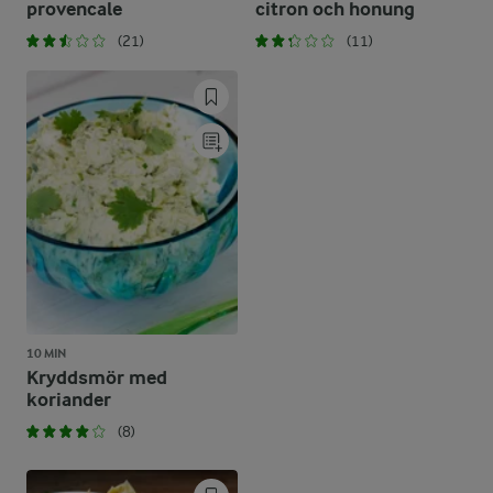
provencale
citron och honung
(21)
(11)
10 MIN
Kryddsmör med
koriander
(8)