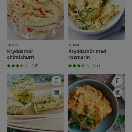
10 MIN
10 MIN
Kryddsmör
Kryddsmör med
chimichurri
rosmarin
(18)
(11)