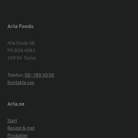
Arla Foods
Arla Foods AB

PO BOX 4083

169 04  Solna
Telefon:
08−789 50 00
Kontakta oss
Arla.se
Start
Recept & mat
Produkter