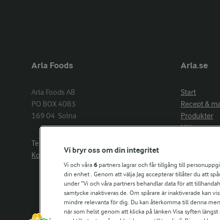
Arla Foods
Arla.se
Arla Foods AB

Start
PO BOX 4083

Recept & m
169 04  Solna
Produkter
Hälsa
Arlakadabra
Telefon:
08−789 50 00
Vi bryr oss om din integritet
Event & spo
Kontakta oss
Aktuellt
Vi och våra
6
partners lagrar och får tillgång till personuppg
din enhet . Genom att välja Jag accepterar tillåter du att s
Om Arla
under ”Vi och våra partners behandlar data för att tillhandahål
Nyheter & p
samtycke inaktiveras de. Om spårare är inaktiverade kan vis
Jobb & karri
mindre relevanta för dig. Du kan återkomma till denna meny f
Kontakta os
när som helst genom att klicka på länken Visa syften längst