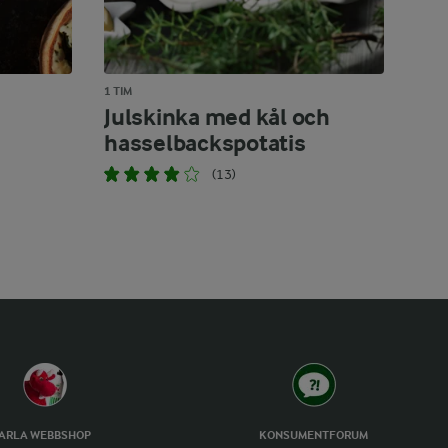
1 TIM
Julskinka med kål och
hasselbackspotatis
(13)
ARLA WEBBSHOP
KONSUMENTFORUM