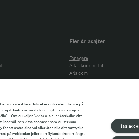
Fler Arlasajter
För ägare
at
Arlas kundportal
Arla.com
Falbygdens Ost
Arla webbshop
nsring
Bildbank
ifter som webbläsardata eller unika identifierare på
pårningstekniker används för de syften som anges
la”. . Om du väljer Avvisa alla eller återkallar ditt
ress
st innehåll och vissa annonser som du ser vara
är
Jag acce
ör att ändra dina val eller återkalla ditt samtycke
s
 ned på webbsidan [eller den flytande ikonen längst