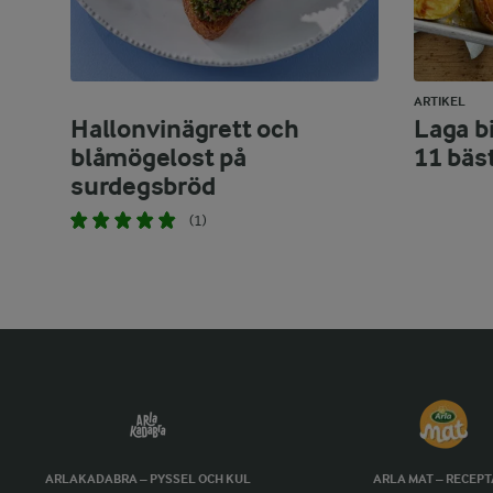
ARTIKEL
Hallonvinägrett och
Laga bi
blåmögelost på
11 bäs
surdegsbröd
(1)
ARLAKADABRA – PYSSEL OCH KUL
ARLA MAT – RECEP