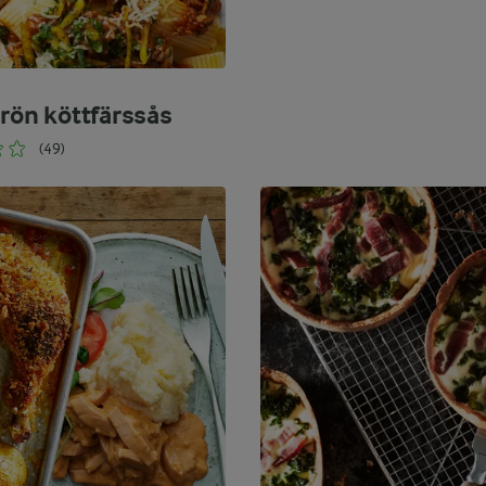
grön köttfärssås
(49)