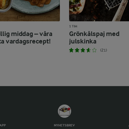
1 TIM
llig middag – våra
Grönkålspaj med
ta vardagsrecept!
julskinka
(21)
TAPP
NYHETSBREV