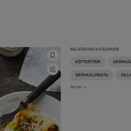
RELATERADE KATEGORIER
GRÖNKÅLSSOPPA
GRÖNKÅLSPESTO
KÖTTBULJONG
KÖTTSOPPOR
KEBABKÖTT
GRÖNKÅL
KÖTTGRYTOR
GRÖNKÅ
I UGN
GRÖNKÅLSPASTA
DILL
Se mer