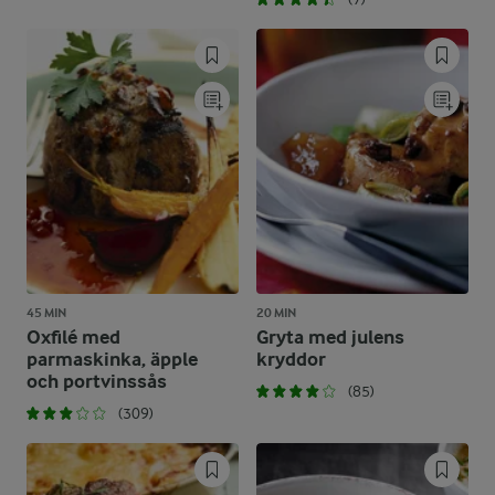
45 MIN
20 MIN
Oxfilé med
Gryta med julens
parmaskinka, äpple
kryddor
och portvinssås
(85)
(309)