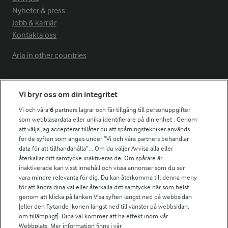
Nyheter & press
Jobb & karriär
Kontakta oss
Arla in other countries
Fler Arlasajter
Vi bryr oss om din integritet
Vi och våra
6
partners lagrar och får tillgång till personuppgifter
För ägare
som webbläsardata eller unika identifierare på din enhet . Genom
att välja Jag accepterar tillåter du att spårningstekniker används
Arlas kundportal
för de syften som anges under ”Vi och våra partners behandlar
Arla.com
data för att tillhandahålla”. . Om du väljer Avvisa alla eller
Falbygdens Ost
återkallar ditt samtycke inaktiveras de. Om spårare är
Arla webbshop
inaktiverade kan visst innehåll och vissa annonser som du ser
vara mindre relevanta för dig. Du kan återkomma till denna meny
Bildbank
för att ändra dina val eller återkalla ditt samtycke när som helst
genom att klicka på länken Visa syften längst ned på webbsidan
[eller den flytande ikonen längst ned till vänster på webbsidan,
om tillämpligt]. Dina val kommer att ha effekt inom vår
Följ oss
Webbplats. Mer information finns i vår