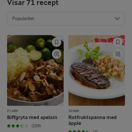
Visar
71
recept
Popularitet
25 MIN
30 MIN
Biffgryta med apelsin
Rotfruktspanna med
äpple
(209)
(7)