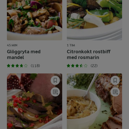
45 MIN
1 TIM
Glöggryta med
Citronkokt rostbiff
mandel
med rosmarin
(118)
(22)