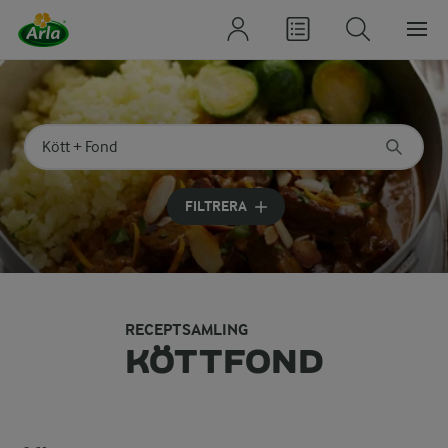
Sök på kategori eller ingrediens
Skriv in sökord för att få förslag
FILTRERA
RECEPTSAMLING
KÖTTFOND