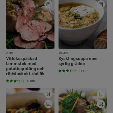
2 TIM
40 MIN
Vitlöksspäckad
Kycklingsoppa med
lammstek med
syrlig grädde
potatisgratäng och
(119)
rödvinskokt rödlök
(108)