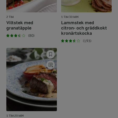
2 TIM
1 TIM 30 MIN
Viltstek med
Lammstek med
granatäpple
citron- och gräddkokt
kronärtskocka
(80)
(193)
1 TIM 20 MIN