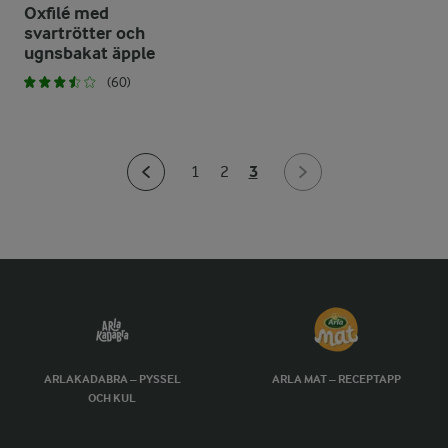
Oxfilé med
svartrötter och
ugnsbakat äpple
(60)
3
1
2
ARLAKADABRA – PYSSEL
ARLA MAT – RECEPTAPP
OCH KUL