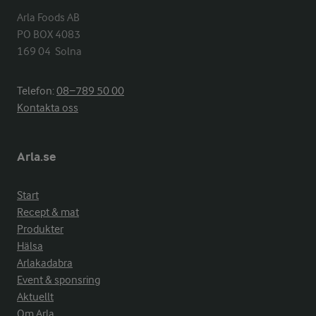
Arla Foods AB

PO BOX 4083

169 04  Solna
Telefon:
08−789 50 00
Kontakta oss
Arla.se
Start
Recept & mat
Produkter
Hälsa
Arlakadabra
Event & sponsring
Aktuellt
Om Arla