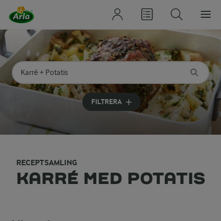
Sök på kategori eller ingrediens
Skriv in sökord för att få förslag
FILTRERA
RECEPTSAMLING
KARRÉ MED POTATIS