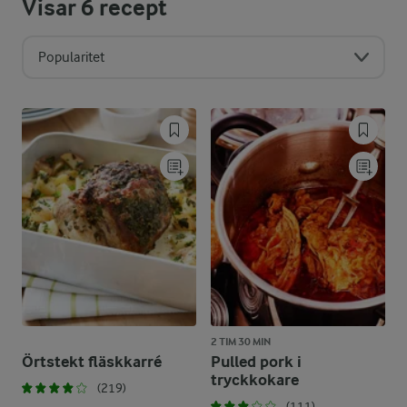
Visar
6
recept
Popularitet
2 TIM 30 MIN
Örtstekt fläskkarré
Pulled pork i
tryckkokare
(219)
(111)