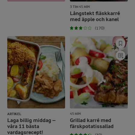
3 TIM 45 MIN
Långstekt fläskkarré
med äpple och kanel
(170)
45 MIN
ARTIKEL
Laga billig middag –
Grillad karré med
våra 11 bästa
färskpotatissallad
vardagsrecept!