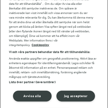
Arla.com
data för att tillhandahålla”. . Om du väljer Avvisa alla eller
Falbygdens Ost
återkallar ditt samtycke inaktiveras de. Om spårare är
Arla webbshop
inaktiverade kan visst innehåll och vissa annonser som du ser
vara mindre relevanta för dig. Du kan återkomma till denna meny
Bildbank
för att ändra dina val eller återkalla ditt samtycke när som helst
genom att klicka på länken Visa syften längst ned på webbsidan
[eller den flytande ikonen längst ned till vänster på webbsidan,
om tillämpligt]. Dina val kommer att ha effekt inom vår
Följ oss
Webbplats. Mer information finns i vår
integritetspolicy.
Cookiepolicy
Vi och våra partners behandlar data för att tillhandahålla:
Använda exakta uppgifter om geografisk positionering. Aktivt läsa av
enhetens egenskaper för identifieringsändamål. Lagra och/eller få
åtkomst till information på en enhet. Personanpassad reklam och
innehåll, reklam- och innehållsmätning, forskning angående
målgrupp och tjänsteutveckling.
Lista över partner (leverantörer)
© 2026 Arla Foods
Ändra cookie-inställningar
Avvisa alla
Jag accepterar
Integritetspolicy