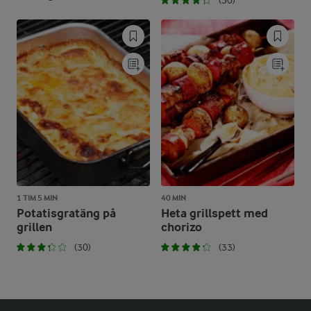
(30)
1 TIM 5 MIN
40 MIN
Potatisgratäng på
Heta grillspett med
grillen
chorizo
(30)
(33)