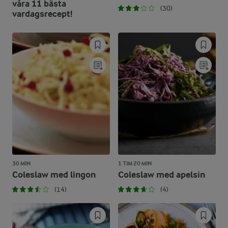
våra 11 bästa
(30)
vardagsrecept!
30 MIN
1 TIM 20 MIN
Coleslaw med lingon
Coleslaw med apelsin
(14)
(4)