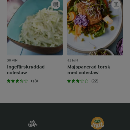
30 MIN
45 MIN
Ingefärskryddad
Majspanerad torsk
coleslaw
med coleslaw
(18)
(22)