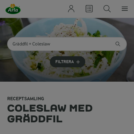
Sök på kategori eller ingrediens
Skriv in sökord för att få förslag
FILTRERA
RECEPTSAMLING
COLESLAW MED
GRÄDDFIL