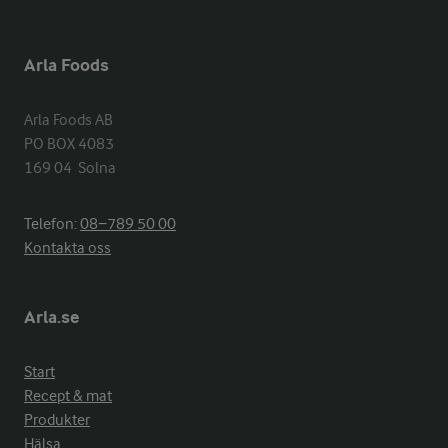
Arla Foods
Arla Foods AB

PO BOX 4083

169 04  Solna
Telefon:
08−789 50 00
Kontakta oss
Arla.se
Start
Recept & mat
Produkter
Hälsa