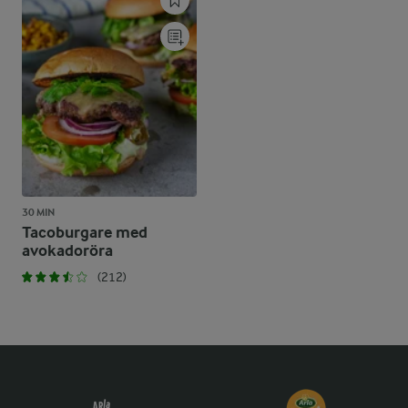
30 MIN
Tacoburgare med
avokadoröra
(212)