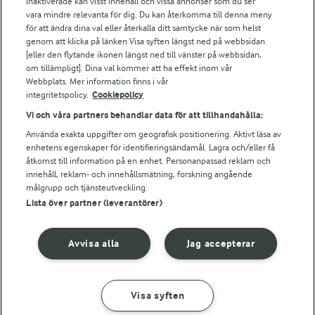
Arla webbshop
inaktiverade kan visst innehåll och vissa annonser som du ser
vara mindre relevanta för dig. Du kan återkomma till denna meny
Bildbank
för att ändra dina val eller återkalla ditt samtycke när som helst
genom att klicka på länken Visa syften längst ned på webbsidan
[eller den flytande ikonen längst ned till vänster på webbsidan,
om tillämpligt]. Dina val kommer att ha effekt inom vår
Följ oss
Webbplats. Mer information finns i vår
integritetspolicy.
Cookiepolicy
Vi och våra partners behandlar data för att tillhandahålla:
Använda exakta uppgifter om geografisk positionering. Aktivt läsa av
enhetens egenskaper för identifieringsändamål. Lagra och/eller få
åtkomst till information på en enhet. Personanpassad reklam och
innehåll, reklam- och innehållsmätning, forskning angående
målgrupp och tjänsteutveckling.
Lista över partner (leverantörer)
© 2026 Arla Foods
Ändra cookie-inställningar
Avvisa alla
Jag accepterar
Integritetspolicy
Om cookies
Visa syften