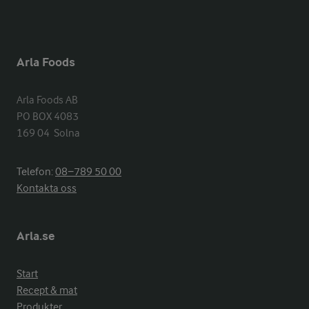
Arla Foods
Arla Foods AB

PO BOX 4083

169 04  Solna
Telefon:
08−789 50 00
Kontakta oss
Arla.se
Start
Recept & mat
Produkter