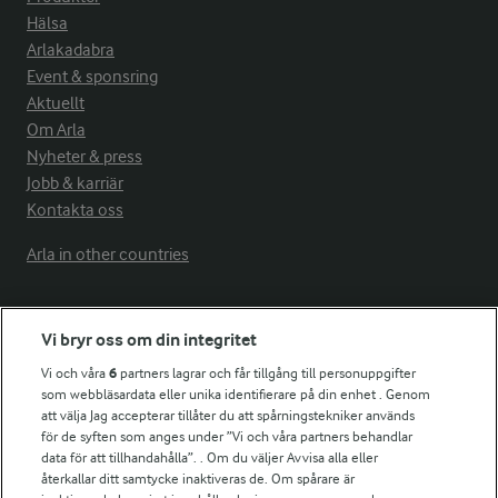
Hälsa
Arlakadabra
Event & sponsring
Aktuellt
Om Arla
Nyheter & press
Jobb & karriär
Kontakta oss
Arla in other countries
Fler Arlasajter
Vi bryr oss om din integritet
Vi och våra
6
partners lagrar och får tillgång till personuppgifter
För ägare
som webbläsardata eller unika identifierare på din enhet . Genom
att välja Jag accepterar tillåter du att spårningstekniker används
Arlas kundportal
för de syften som anges under ”Vi och våra partners behandlar
Arla.com
data för att tillhandahålla”. . Om du väljer Avvisa alla eller
Falbygdens Ost
återkallar ditt samtycke inaktiveras de. Om spårare är