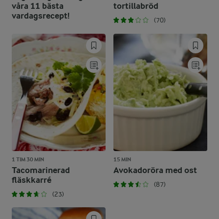
våra 11 bästa
tortillabröd
vardagsrecept!
(70)
1 TIM 30 MIN
15 MIN
Tacomarinerad
Avokadoröra med ost
fläskkarré
(87)
(23)