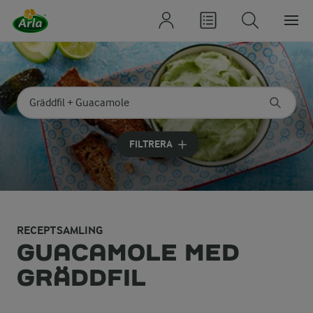
Sök på kategori eller ingrediens
Skriv in sökord för att få förslag
FILTRERA
RECEPTSAMLING
GUACAMOLE MED
GRÄDDFIL