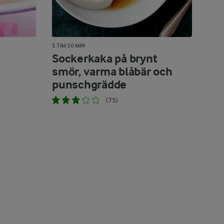
1 TIM 10 MIN
Sockerkaka på brynt
smör, varma blåbär och
punschgrädde
(75)