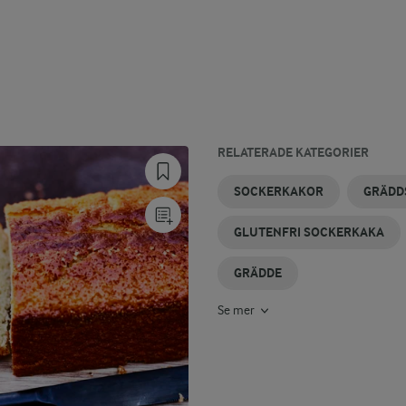
RELATERADE KATEGORIER
ENKLA
SAFTIGA
KOKOSGRÄDDE
KAFFEGRÄDDE
CARBONARA
KÖTTFÄRS
SOCKERKAKOR
GRÄDD
SOCKERKAKOR
SOCKERKAKOR
MED
MED
GRÄDDE
GRÄDDE
GLUTENFRI SOCKERKAKA
GRÄDDE
Se mer