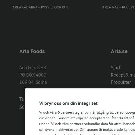
ARLAKADABRA – PYSSEL OCH KUL
ARLA MAT – RECEP
Arla Foods
Arla.se
Arla Foods AB

Start
PO BOX 4083

Recept & m
169 04  Solna
Produkter
Hälsa
Arlakadabra
Telefon:
08−789 50 00
Vi bryr oss om din integritet
Event & spo
Kontakta oss
Aktuellt
Vi och våra
6
partners lagrar och får tillgång till personuppg
din enhet . Genom att välja Jag accepterar tillåter du att s
Om Arla
under ”Vi och våra partners behandlar data för att tillhandahål
Nyheter & p
samtycke inaktiveras de. Om spårare är inaktiverade kan vis
Jobb & karri