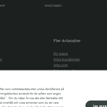
TAPP
NYHETSBREV
Fler Arlasajter
För ägare
at
Arlas kundportal
Arla.com
Falbygdens Ost
Arla webbshop
nsring
Bildbank
ifter som webbläsardata eller unika identifierare på
pårningstekniker används för de syften som anges
la”. . Om du väljer Avvisa alla eller återkallar ditt
ress
st innehåll och vissa annonser som du ser vara
är
Jag acce