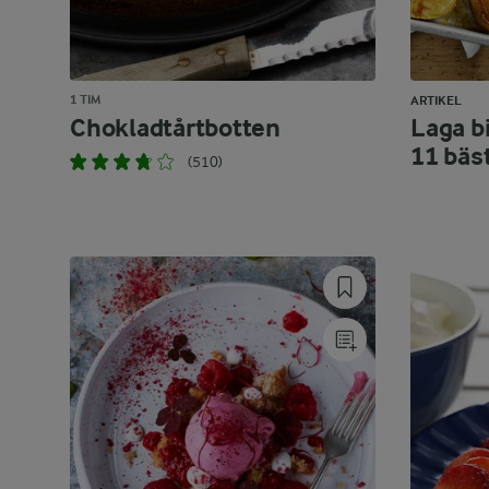
1 TIM
ARTIKEL
Chokladtårtbotten
Laga bi
11 bäs
(510)