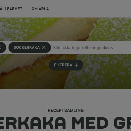
ÅLLBARHET
OM ARLA
SOCKERKAKA
Sök på kategori eller ingrediens
Skriv in sökord för att få förslag
FILTRERA
RECEPTSAMLING
ERKAKA MED G