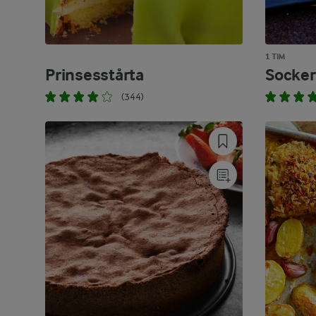
1 TIM
Prinsesstårta
Socker
(344)