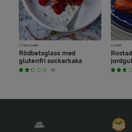
2 TIM 20 MIN
15 MIN
Rödbetsglass med
Rostad
glutenfri sockerkaka
jordgu
(6)