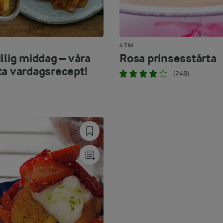
6 TIM
llig middag – våra
Rosa prinsesstårta
ta vardagsrecept!
(248)