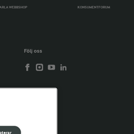
ARLA WEBBSHOP
KONSUMENTFORUM
Följ oss
pterar