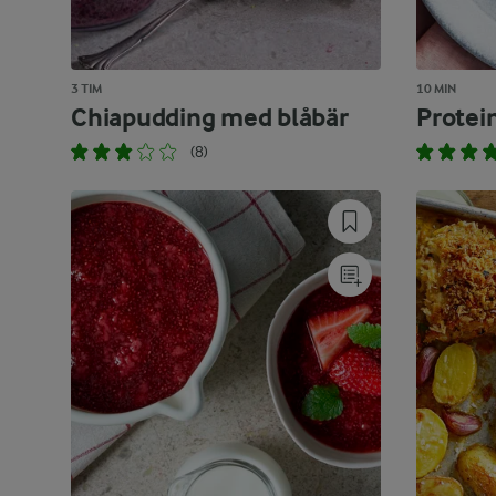
3 TIM
10 MIN
Chiapudding med blåbär
Protei
(8)