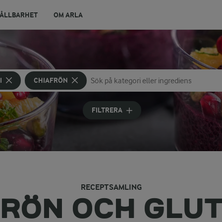
ÅLLBARHET
OM ARLA
I
CHIAFRÖN
Sök på kategori eller ingrediens
Skriv in sökord för att få förslag
FILTRERA
RECEPTSAMLING
FRÖN OCH GLUT