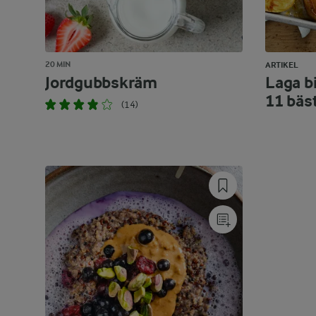
20 MIN
ARTIKEL
Jordgubbskräm
Laga bi
11 bäs
(14)