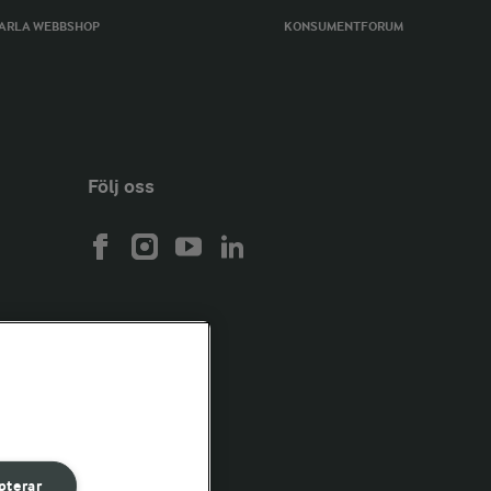
ARLA WEBBSHOP
KONSUMENTFORUM
Följ oss
pterar