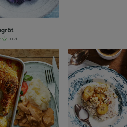
ngröt
(17)