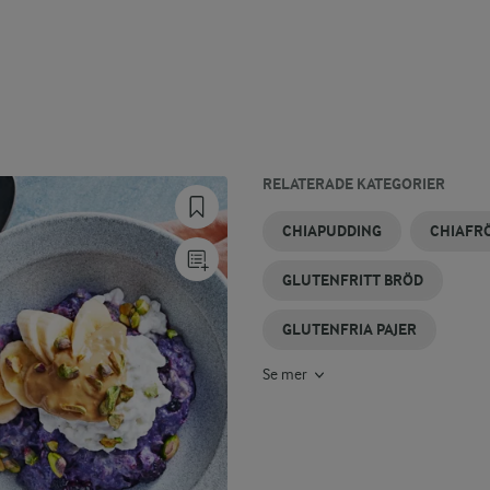
RELATERADE KATEGORIER
GLUTENFRI
GLUTENFRIA
GLUTENFRIA
GLUTENFRI
GLUTENFRI
GLUTENFRI
CHIAPUDDING
CHIAFR
SOCKERKAKA
SMULPAJER
TÅRTOR
KLADDKAKA
PAJDEG
PASTA
GLUTENFRITT BRÖD
GLUTENFRIA PAJER
Se mer