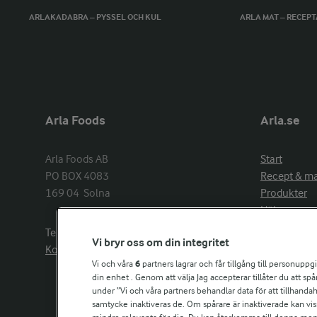
ARLAKADABRA – PYSSEL OCH KUL
ARLA MAT – RECEP
Arla Foods
Arla.se
Arla Foods AB

Start
PO BOX 4083

Recept & m
169 04  Solna
Produkter
Hälsa
Arlakadabra
Telefon:
08−789 50 00
Vi bryr oss om din integritet
Event & spo
Kontakta oss
Aktuellt
Vi och våra
6
partners lagrar och får tillgång till personuppg
din enhet . Genom att välja Jag accepterar tillåter du att s
Om Arla
under ”Vi och våra partners behandlar data för att tillhandahål
Nyheter & p
samtycke inaktiveras de. Om spårare är inaktiverade kan vis
Jobb & karri