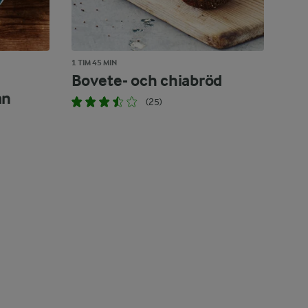
1 TIM 45 MIN
Bovete- och chiabröd
an
(25)