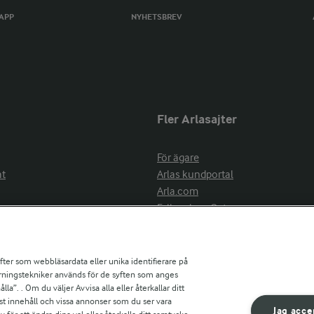
TAPP
NYHETSBREV
Fler Arlasajter
För ägare
at
Arlas kundportal
Arla.com
Falbygdens Ost
Arla webbshop
nsring
Bildbank
ifter som webbläsardata eller unika identifierare på
pårningstekniker används för de syften som anges
la”. . Om du väljer Avvisa alla eller återkallar ditt
ress
st innehåll och vissa annonser som du ser vara
är
Jag acce