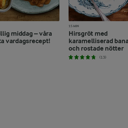
15 MIN
llig middag – våra
Hirsgröt med
ta vardagsrecept!
karamelliserad ban
och rostade nötter
(13)