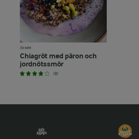
30 MIN
Chiagröt med päron och
jordnötssmör
(8)