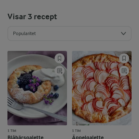
Visar
3
recept
Popularitet
1 TIM
1 TIM
Blåbärsgalette
Äppelgalette