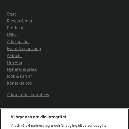
Start
Recept & mat
Produkter
Hälsa
Arlakadabra
Event & sponsring
Aktuellt
Om Arla
Nyheter & press
Jobb & karriär
Kontakta oss
Arla in other countries
Fler Arlasajter
Vi bryr oss om din integritet
Vi och våra
6
partners lagrar och får tillgång till personuppgifter