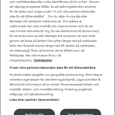
För ägare
som webbläsardata eller unika identifierare på din enhet . Genom
att välja Jag accepterar tillåter du att spårningstekniker används
Arlas kundportal
för de syften som anges under ”Vi och våra partners behandlar
Arla.com
data för att tillhandahålla”. . Om du väljer Avvisa alla eller
Falbygdens Ost
återkallar ditt samtycke inaktiveras de. Om spårare är
Arla webbshop
inaktiverade kan visst innehåll och vissa annonser som du ser
vara mindre relevanta för dig. Du kan återkomma till denna meny
Bildbank
för att ändra dina val eller återkalla ditt samtycke när som helst
genom att klicka på länken Visa syften längst ned på webbsidan
[eller den flytande ikonen längst ned till vänster på webbsidan,
om tillämpligt]. Dina val kommer att ha effekt inom vår
Följ oss
Webbplats. Mer information finns i vår
integritetspolicy.
Cookiepolicy
Vi och våra partners behandlar data för att tillhandahålla:
Använda exakta uppgifter om geografisk positionering. Aktivt läsa av
enhetens egenskaper för identifieringsändamål. Lagra och/eller få
åtkomst till information på en enhet. Personanpassad reklam och
innehåll, reklam- och innehållsmätning, forskning angående
målgrupp och tjänsteutveckling.
Lista över partner (leverantörer)
© 2026 Arla Foods
Ändra cookie-inställningar
Avvisa alla
Jag accepterar