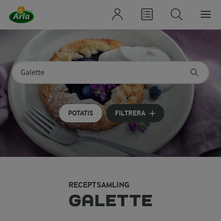
Sök på kategori eller ingrediens
Skriv in sökord för att få förslag
POTATIS
FILTRERA
RECEPTSAMLING
GALETTE