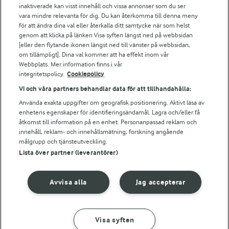
Arla webbshop
inaktiverade kan visst innehåll och vissa annonser som du ser
vara mindre relevanta för dig. Du kan återkomma till denna meny
Bildbank
för att ändra dina val eller återkalla ditt samtycke när som helst
genom att klicka på länken Visa syften längst ned på webbsidan
[eller den flytande ikonen längst ned till vänster på webbsidan,
om tillämpligt]. Dina val kommer att ha effekt inom vår
Följ oss
Webbplats. Mer information finns i vår
integritetspolicy.
Cookiepolicy
Vi och våra partners behandlar data för att tillhandahålla:
Använda exakta uppgifter om geografisk positionering. Aktivt läsa av
enhetens egenskaper för identifieringsändamål. Lagra och/eller få
åtkomst till information på en enhet. Personanpassad reklam och
innehåll, reklam- och innehållsmätning, forskning angående
målgrupp och tjänsteutveckling.
Lista över partner (leverantörer)
© 2026 Arla Foods
Ändra cookie-inställningar
Avvisa alla
Jag accepterar
Integritetspolicy
Om cookies
Visa syften