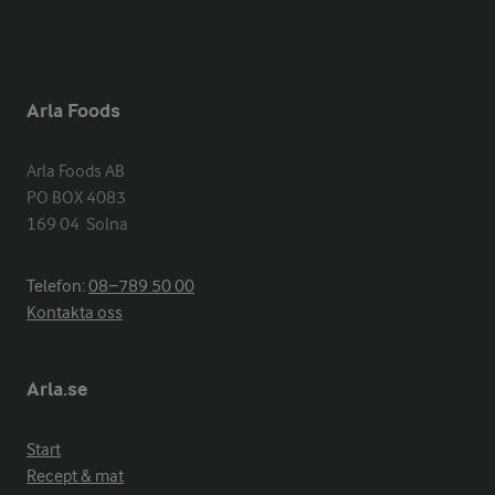
Arla Foods
Arla Foods AB

PO BOX 4083

169 04  Solna
Telefon:
08−789 50 00
Kontakta oss
Arla.se
Start
Recept & mat