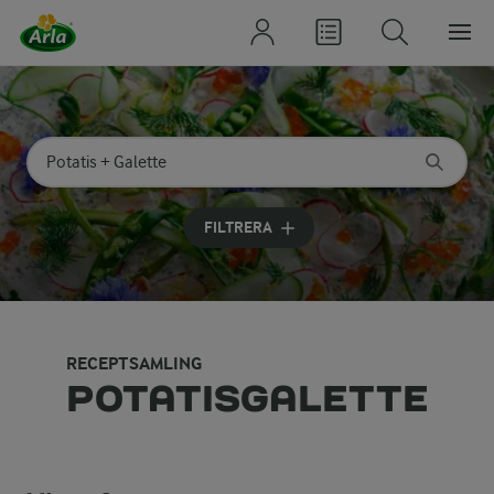
Sök på kategori eller ingrediens
Skriv in sökord för att få förslag
FILTRERA
RECEPTSAMLING
POTATISGALETTE