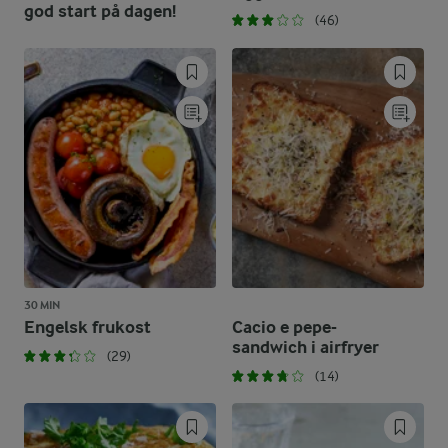
god start på dagen!
(46)
30 MIN
Engelsk frukost
Cacio e pepe-
sandwich i airfryer
(29)
(14)