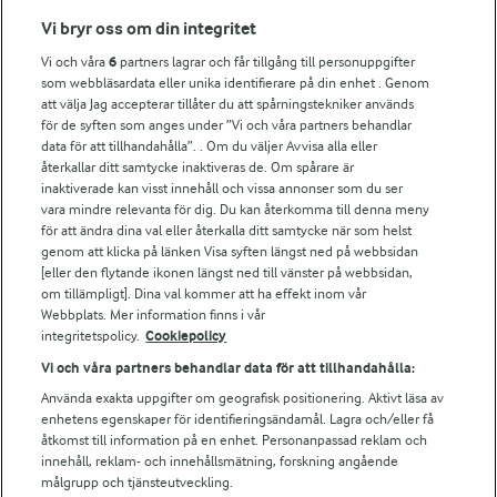
Fler Arlasajter
Vi bryr oss om din integritet
Vi och våra
6
partners lagrar och får tillgång till personuppgifter
För ägare
som webbläsardata eller unika identifierare på din enhet . Genom
att välja Jag accepterar tillåter du att spårningstekniker används
Arlas kundportal
för de syften som anges under ”Vi och våra partners behandlar
Arla.com
data för att tillhandahålla”. . Om du väljer Avvisa alla eller
Falbygdens Ost
återkallar ditt samtycke inaktiveras de. Om spårare är
Arla webbshop
inaktiverade kan visst innehåll och vissa annonser som du ser
vara mindre relevanta för dig. Du kan återkomma till denna meny
Bildbank
för att ändra dina val eller återkalla ditt samtycke när som helst
genom att klicka på länken Visa syften längst ned på webbsidan
[eller den flytande ikonen längst ned till vänster på webbsidan,
om tillämpligt]. Dina val kommer att ha effekt inom vår
Följ oss
Webbplats. Mer information finns i vår
integritetspolicy.
Cookiepolicy
Vi och våra partners behandlar data för att tillhandahålla:
Använda exakta uppgifter om geografisk positionering. Aktivt läsa av
enhetens egenskaper för identifieringsändamål. Lagra och/eller få
åtkomst till information på en enhet. Personanpassad reklam och
innehåll, reklam- och innehållsmätning, forskning angående
målgrupp och tjänsteutveckling.