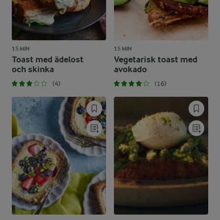
15 MIN
15 MIN
Toast med ädelost
Vegetarisk toast med
och skinka
avokado
(4)
(16)