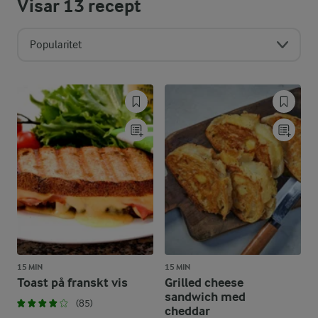
Visar
13
recept
Popularitet
15 MIN
15 MIN
Toast på franskt vis
Grilled cheese
sandwich med
(85)
cheddar