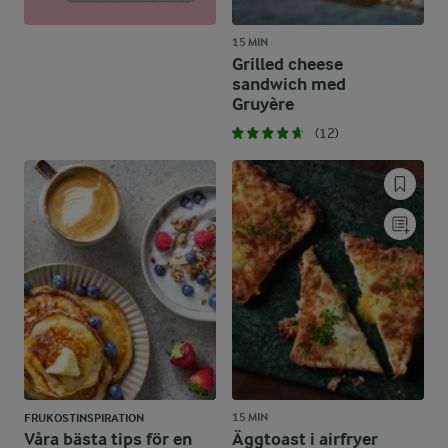
15 MIN
Grilled cheese
sandwich med
Gruyère
(12)
15 MIN
FRUKOSTINSPIRATION
Våra bästa tips för en
Äggtoast i airfryer