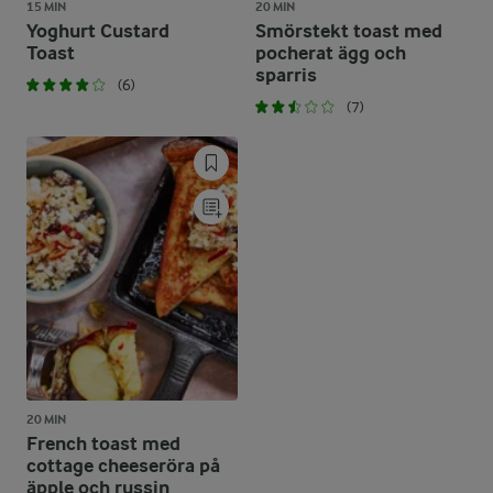
15 MIN
20 MIN
Yoghurt Custard
Smörstekt toast med
Toast
pocherat ägg och
sparris
(6)
(7)
20 MIN
French toast med
cottage cheeseröra på
äpple och russin