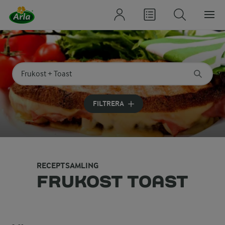
Sök på kategori eller ingrediens
Skriv in sökord för att få förslag
FILTRERA
RECEPTSAMLING
FRUKOST TOAST