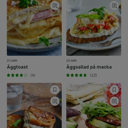
25 MIN
20 MIN
Äggtoast
Äggsallad på macka
(4)
(12)