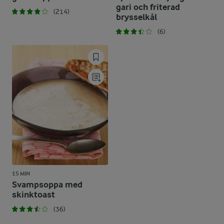
gari och friterad
(214)
brysselkål
(6)
15 MIN
Svampsoppa med
skinktoast
(36)