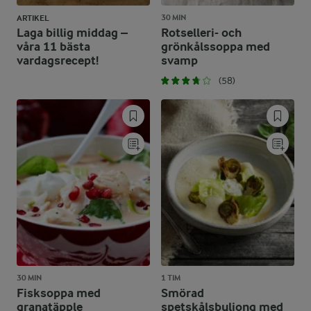
30 MIN
ARTIKEL
Laga billig middag –
Rotselleri- och
våra 11 bästa
grönkålssoppa med
vardagsrecept!
svamp
(58)
30 MIN
1 TIM
Fisksoppa med
Smörad
granatäpple
spetskålsbuljong med