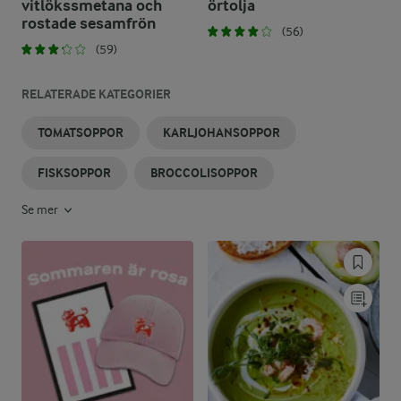
vitlökssmetana och
örtolja
rostade sesamfrön
(56)
(59)
RELATERADE KATEGORIER
TOMATSOPPOR
KARLJOHANSOPPOR
FISKSOPPOR
BROCCOLISOPPOR
Se mer