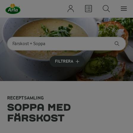
Sök på kategori eller ingrediens
Skriv in sökord för att få förslag
FILTRERA
RECEPTSAMLING
SOPPA MED
FÄRSKOST