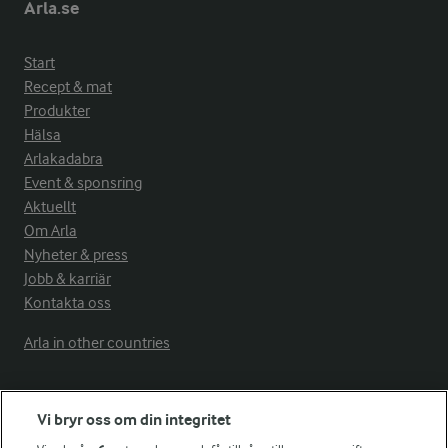
Arla.se
Start
Recept & mat
Produkter
Hälsa
Arlakadabra
Event & sponsring
Aktuellt
Om Arla
Nyheter & press
Jobb & karriär
Kontakta oss
Arla in other countries
Fler Arlasajter
Vi bryr oss om din integritet