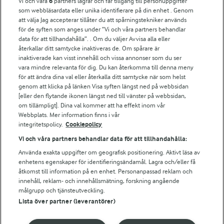
Vi och våra
6
partners lagrar och får tillgång till personuppgifter
För ägare
som webbläsardata eller unika identifierare på din enhet . Genom
att välja Jag accepterar tillåter du att spårningstekniker används
Arlas kundportal
för de syften som anges under ”Vi och våra partners behandlar
Arla.com
data för att tillhandahålla”. . Om du väljer Avvisa alla eller
Falbygdens Ost
återkallar ditt samtycke inaktiveras de. Om spårare är
Arla webbshop
inaktiverade kan visst innehåll och vissa annonser som du ser
vara mindre relevanta för dig. Du kan återkomma till denna meny
Bildbank
för att ändra dina val eller återkalla ditt samtycke när som helst
genom att klicka på länken Visa syften längst ned på webbsidan
[eller den flytande ikonen längst ned till vänster på webbsidan,
om tillämpligt]. Dina val kommer att ha effekt inom vår
Följ oss
Webbplats. Mer information finns i vår
integritetspolicy.
Cookiepolicy
Vi och våra partners behandlar data för att tillhandahålla:
Använda exakta uppgifter om geografisk positionering. Aktivt läsa av
enhetens egenskaper för identifieringsändamål. Lagra och/eller få
åtkomst till information på en enhet. Personanpassad reklam och
innehåll, reklam- och innehållsmätning, forskning angående
målgrupp och tjänsteutveckling.
Lista över partner (leverantörer)
© 2026 Arla Foods
Ändra cookie-inställningar