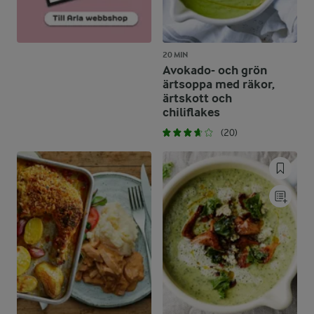
20 MIN
Avokado- och grön
ärtsoppa med räkor,
ärtskott och
chiliflakes
(20)