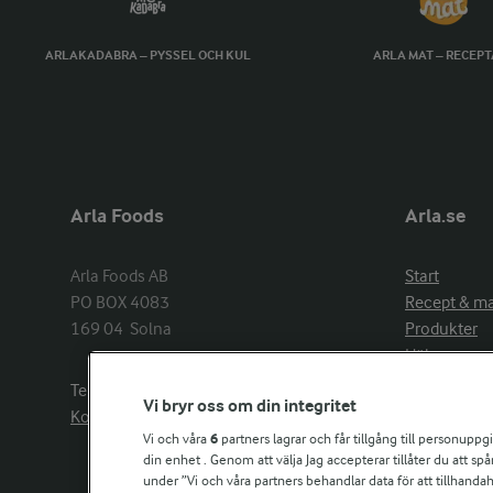
ARLAKADABRA – PYSSEL OCH KUL
ARLA MAT – RECEP
Arla Foods
Arla.se
Arla Foods AB

Start
PO BOX 4083

Recept & m
169 04  Solna
Produkter
Hälsa
Arlakadabra
Telefon:
08−789 50 00
Vi bryr oss om din integritet
Event & spo
Kontakta oss
Aktuellt
Vi och våra
6
partners lagrar och får tillgång till personuppg
din enhet . Genom att välja Jag accepterar tillåter du att s
Om Arla
under ”Vi och våra partners behandlar data för att tillhandahål
Nyheter & p