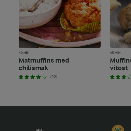
40 MIN
45 MIN
Matmuffins med
Muffin
chilismak
vitost
(22)