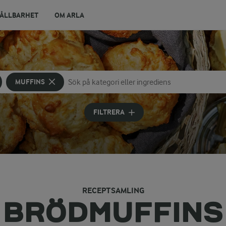
ÅLLBARHET
OM ARLA
MUFFINS
Sök på kategori eller ingrediens
Skriv in sökord för att få förslag
FILTRERA
RECEPTSAMLING
BRÖDMUFFINS