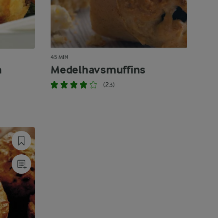
45 MIN
h
Medelhavsmuffins
(23)