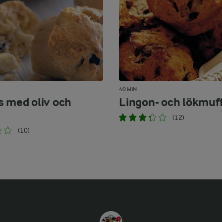
40 MIN
s med oliv och
Lingon- och lökmuf
(12)
(10)