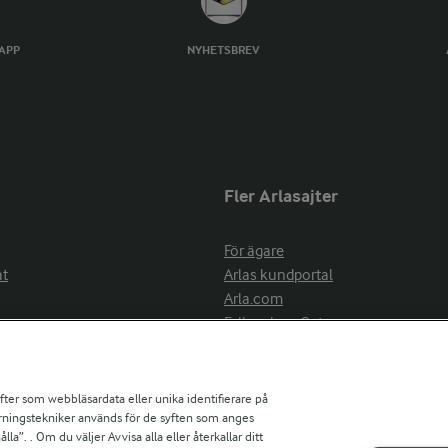
TAPP
NYHETSBREV
Fler Arlasajter
För ägare
at
Arlas kundportal
Arla.com
Falbygdens Ost
Arla webbshop
nsring
Bildbank
ifter som webbläsardata eller unika identifierare på
pårningstekniker används för de syften som anges
la”. . Om du väljer Avvisa alla eller återkallar ditt
ress