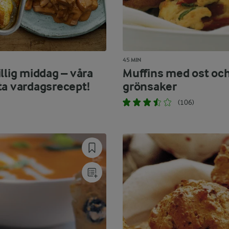
45 MIN
llig middag – våra
Muffins med ost oc
ta vardagsrecept!
grönsaker
(106)