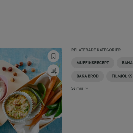
RELATERADE KATEGORIER
KLADDKAKEMUFFINS
CHOKLADMUFFINS
FULLKORNSBRÖD
GLUTENFRITT
RÅGBRÖD
INDISKT
MUFFINSRECEPT
BANA
BRÖD
BRÖD
BAKA BRÖD
FILMJÖLK
Se mer