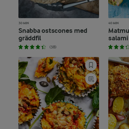
30 MIN
40 MIN
Snabba ostscones med
Matmuf
gräddfil
salami
(38)