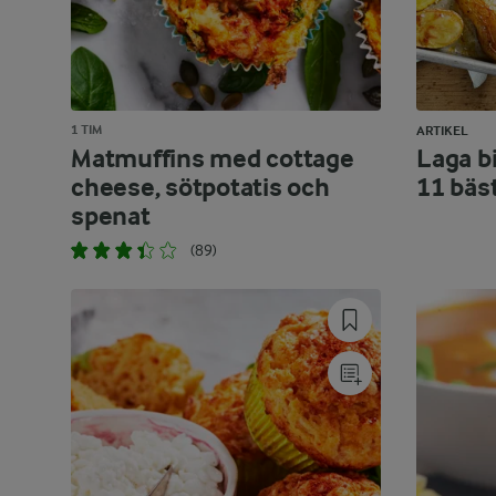
1 TIM
ARTIKEL
Matmuffins med cottage
Laga bi
cheese, sötpotatis och
11 bäs
spenat
(89)