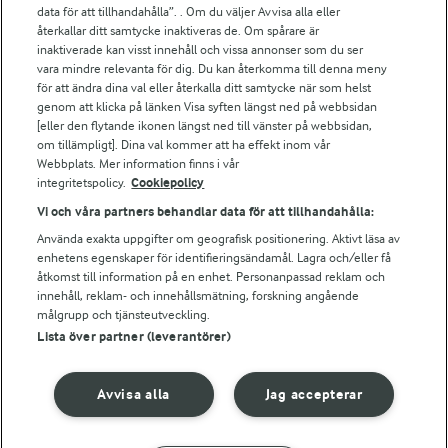
Arla.com
data för att tillhandahålla”. . Om du väljer Avvisa alla eller
Falbygdens Ost
återkallar ditt samtycke inaktiveras de. Om spårare är
Arla webbshop
inaktiverade kan visst innehåll och vissa annonser som du ser
vara mindre relevanta för dig. Du kan återkomma till denna meny
Bildbank
för att ändra dina val eller återkalla ditt samtycke när som helst
genom att klicka på länken Visa syften längst ned på webbsidan
[eller den flytande ikonen längst ned till vänster på webbsidan,
om tillämpligt]. Dina val kommer att ha effekt inom vår
Följ oss
Webbplats. Mer information finns i vår
integritetspolicy.
Cookiepolicy
Vi och våra partners behandlar data för att tillhandahålla:
Använda exakta uppgifter om geografisk positionering. Aktivt läsa av
enhetens egenskaper för identifieringsändamål. Lagra och/eller få
åtkomst till information på en enhet. Personanpassad reklam och
innehåll, reklam- och innehållsmätning, forskning angående
målgrupp och tjänsteutveckling.
Lista över partner (leverantörer)
© 2026 Arla Foods
Ändra cookie-inställningar
Avvisa alla
Jag accepterar
Integritetspolicy