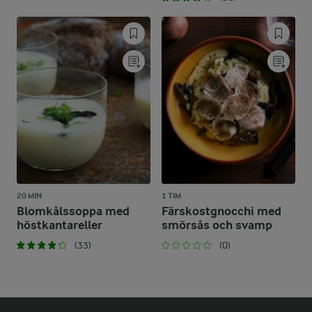
20 MIN
1 TIM
Blomkålssoppa med
Färskostgnocchi med
höstkantareller
smörsås och svamp
(33)
(0)