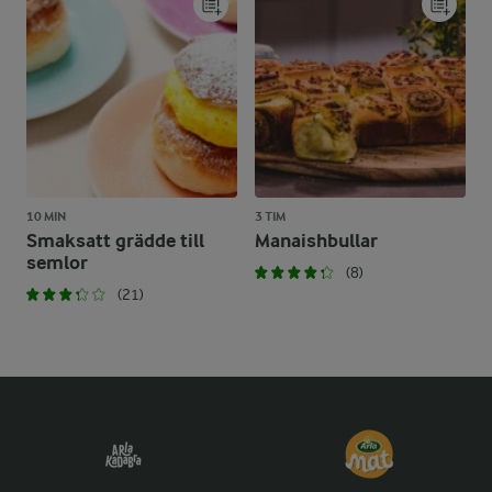
10 MIN
3 TIM
Smaksatt grädde till
Manaishbullar
semlor
(8)
(21)