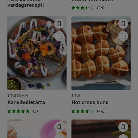
vardagsrecept!
(44)
1 TIM 30 MIN
2 TIM
Kanelbulletårta
Hot cross buns
(3)
(44)