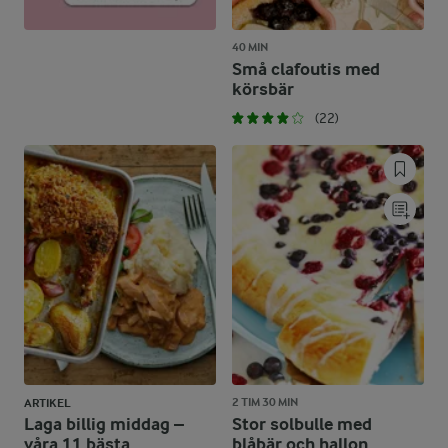
40 MIN
Små clafoutis med
körsbär
(22)
2 TIM 30 MIN
ARTIKEL
Laga billig middag –
Stor solbulle med
våra 11 bästa
blåbär och hallon