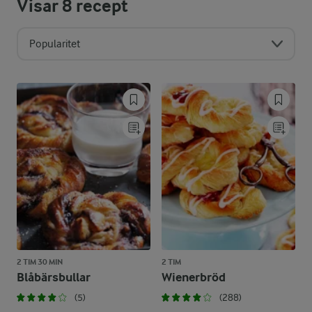
Visar
8
recept
Popularitet
2 TIM 30 MIN
2 TIM
Blåbärsbullar
Wienerbröd
(5)
(288)