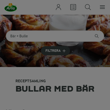
Sök på kategori eller ingrediens
Skriv in sökord för att få förslag
FILTRERA
RECEPTSAMLING
BULLAR MED BÄR