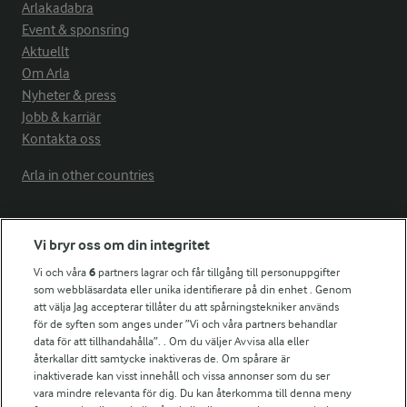
Arlakadabra
Event & sponsring
Aktuellt
Om Arla
Nyheter & press
Jobb & karriär
Kontakta oss
Arla in other countries
Fler Arlasajter
Vi bryr oss om din integritet
Vi och våra
6
partners lagrar och får tillgång till personuppgifter
För ägare
som webbläsardata eller unika identifierare på din enhet . Genom
att välja Jag accepterar tillåter du att spårningstekniker används
Arlas kundportal
för de syften som anges under ”Vi och våra partners behandlar
Arla.com
data för att tillhandahålla”. . Om du väljer Avvisa alla eller
Falbygdens Ost
återkallar ditt samtycke inaktiveras de. Om spårare är
Arla webbshop
inaktiverade kan visst innehåll och vissa annonser som du ser
vara mindre relevanta för dig. Du kan återkomma till denna meny
Bildbank