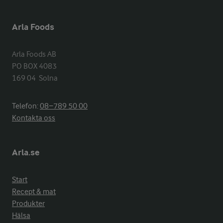
Arla Foods
Arla Foods AB

PO BOX 4083

169 04  Solna
Telefon:
08−789 50 00
Kontakta oss
Arla.se
Start
Recept & mat
Produkter
Hälsa