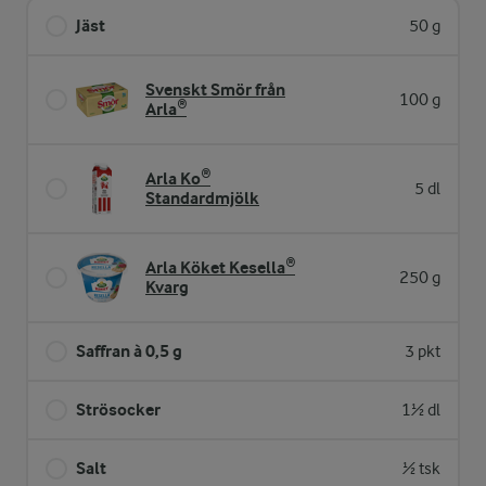
Jäst
50 g
Svenskt Smör från
100 g
Arla®
Arla Ko®
5 dl
Standardmjölk
Arla Köket Kesella®
250 g
Kvarg
Saffran à 0,5 g
3 pkt
Strösocker
1½ dl
Salt
½ tsk