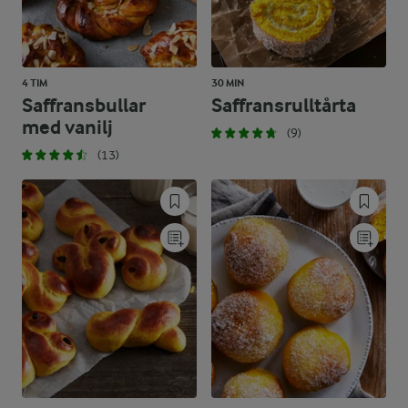
4 TIM
30 MIN
Saffransbullar
Saffransrulltårta
med vanilj
(9)
(13)