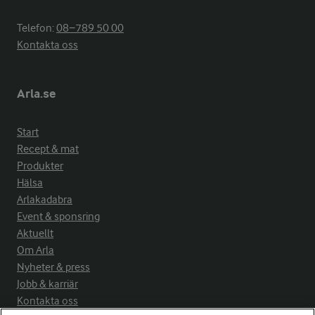
Telefon:
08−789 50 00
Kontakta oss
Arla.se
Start
Recept & mat
Produkter
Hälsa
Arlakadabra
Event & sponsring
Aktuellt
Om Arla
Nyheter & press
Jobb & karriär
Kontakta oss