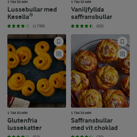
1 TIM 30 MIN
1 TIM 30 MIN
Lussebullar med
Vaniljfyllda
Kesella®
saffransbullar
(1798)
(60)
1 TIM 30 MIN
1 TIM 30 MIN
Glutenfria
Saffransbullar
lussekatter
med vit choklad