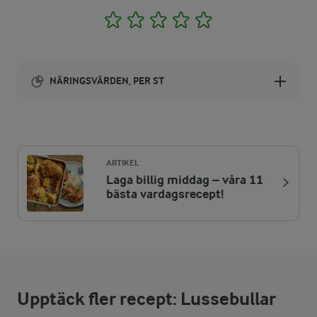
1
2
3
4
5
NÄRINGSVÄRDEN, PER ST
Energi:
236 kcal
ARTIKEL
Laga billig middag – våra 11
ENERGIDISTRIBUTION %
NÄRINGSVÄRDEN PER ST
bästa vardagsrecept!
-
1,5 g
Fiber:
9,6 %
5,6 g
Protein:
Upptäck fler recept: Lussebullar
25,1 %
6,7 g
Fett: