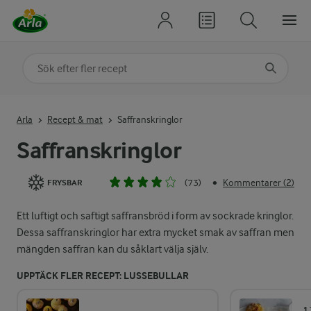
Sök på kategori eller ingrediens
Skriv in sökord för att få förslag
Arla
Recept & mat
Saffranskringlor
Saffranskringlor
(73)
Kommentarer (2)
•
FRYSBAR
Ett luftigt och saftigt saffransbröd i form av sockrade kringlor.
Dessa saffranskringlor har extra mycket smak av saffran men
mängden saffran kan du såklart välja själv.
UPPTÄCK FLER RECEPT: LUSSEBULLAR
1 