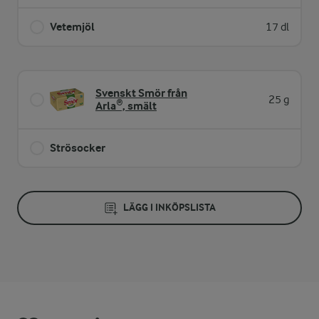
Vetemjöl
17 dl
Svenskt Smör från
25 g
Arla®, smält
Strösocker
LÄGG I INKÖPSLISTA