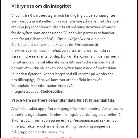
Vi bryr oss om din integritet
Arla in other countries
Vi och våra
6
partners lagrar och får tillgång till personuppgifter
som webbläsardata eller unika identifierare på din enhet . Genom
Fler Arlasajter
att välja Jag accepterar tillåter du att spårningstekniker används
för de syften som anges under ”Vi och våra partners behandlar
data för att tillhandahålla”. . Om du väljer Avvisa alla eller
För ägare
återkallar ditt samtycke inaktiveras de. Om spårare är
inaktiverade kan visst innehåll och vissa annonser som du ser
Arlas kundportal
vara mindre relevanta för dig. Du kan återkomma till denna meny
Arla.com
för att ändra dina val eller återkalla ditt samtycke när som helst
Falbygdens Ost
genom att klicka på länken Visa syften längst ned på webbsidan
Arla webbshop
[eller den flytande ikonen längst ned till vänster på webbsidan,
om tillämpligt]. Dina val kommer att ha effekt inom vår
Bildbank
Webbplats. Mer information finns i vår
integritetspolicy.
Cookiepolicy
Vi och våra partners behandlar data för att tillhandahålla:
Följ oss
Använda exakta uppgifter om geografisk positionering. Aktivt läsa av
enhetens egenskaper för identifieringsändamål. Lagra och/eller få
åtkomst till information på en enhet. Personanpassad reklam och
innehåll, reklam- och innehållsmätning, forskning angående
målgrupp och tjänsteutveckling.