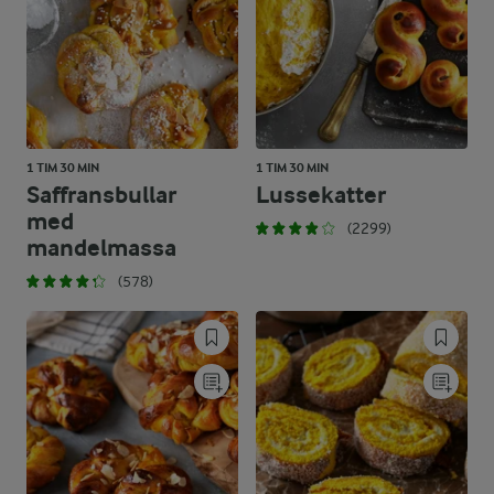
1 TIM 30 MIN
1 TIM 30 MIN
Saffransbullar
Lussekatter
med
(2299)
mandelmassa
(578)