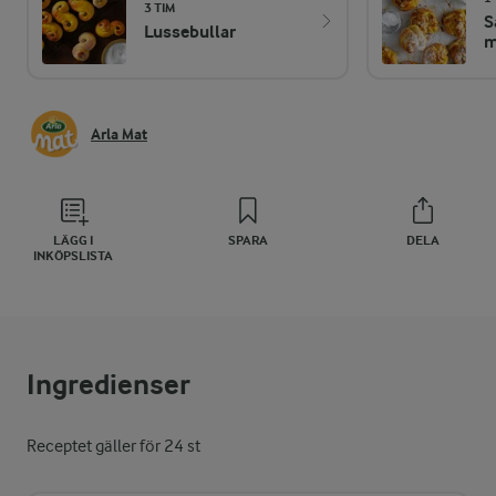
3 TIM
S
Lussebullar
m
Arla Mat
LÄGG I
SPARA
DELA
INKÖPSLISTA
Ingredienser
Receptet gäller för 24 st