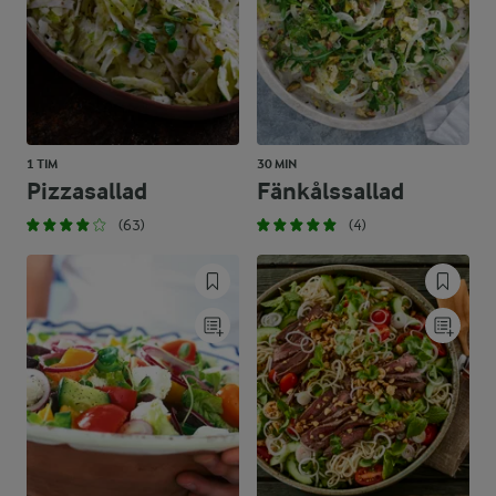
1 TIM
30 MIN
Pizzasallad
Fänkålssallad
(63)
(4)