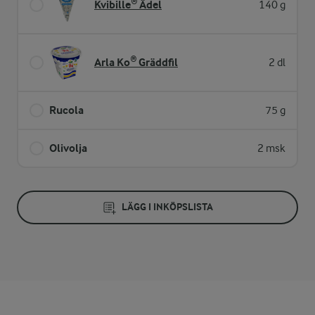
Kvibille® Ädel
140 g
Arla Ko® Gräddfil
2 dl
Rucola
75 g
Olivolja
2 msk
LÄGG I INKÖPSLISTA