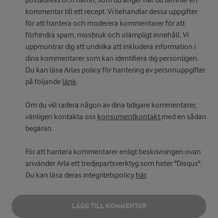
postadress och namn, som du anger när du lämnar en
kommentar till ett recept. Vi behandlar dessa uppgifter
för att hantera och moderera kommentarer för att
förhindra spam, missbruk och olämpligt innehåll. Vi
uppmuntrar dig att undvika att inkludera information i
dina kommentarer som kan identifiera dig personligen.
Du kan läsa Arlas policy för hantering av personuppgifter
på följande
länk
.
Om du vill radera någon av dina tidigare kommentarer,
vänligen kontakta oss
konsumentkontakt
med en sådan
begäran.
För att hantera kommentarer enligt beskrivningen ovan
använder Arla ett tredjepartsverktyg som heter "Disqus".
Du kan läsa deras integritetspolicy
här
.
LÄGG TILL KOMMENTAR