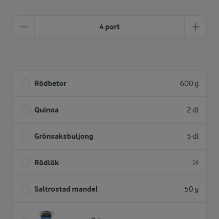
4 port
Rödbetor
600 g
Quinoa
2 dl
Grönsaksbuljong
5 dl
Rödlök
½
Saltrostad mandel
50 g