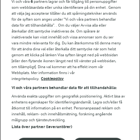
Vi och våra
6
partners lagrar och får tillgång till personuppgifter
För ägare
som webbläsardata eller unika identifierare på din enhet . Genom
att välja Jag accepterar tillåter du att spårningstekniker används
Arlas kundportal
för de syften som anges under ”Vi och våra partners behandlar
Arla.com
data för att tillhandahålla”. . Om du väljer Avvisa alla eller
Falbygdens Ost
återkallar ditt samtycke inaktiveras de. Om spårare är
Arla webbshop
inaktiverade kan visst innehåll och vissa annonser som du ser
vara mindre relevanta för dig. Du kan återkomma till denna meny
Bildbank
för att ändra dina val eller återkalla ditt samtycke när som helst
genom att klicka på länken Visa syften längst ned på webbsidan
[eller den flytande ikonen längst ned till vänster på webbsidan,
om tillämpligt]. Dina val kommer att ha effekt inom vår
Följ oss
Webbplats. Mer information finns i vår
integritetspolicy.
Cookiepolicy
Vi och våra partners behandlar data för att tillhandahålla:
Använda exakta uppgifter om geografisk positionering. Aktivt läsa av
enhetens egenskaper för identifieringsändamål. Lagra och/eller få
åtkomst till information på en enhet. Personanpassad reklam och
innehåll, reklam- och innehållsmätning, forskning angående
målgrupp och tjänsteutveckling.
Lista över partner (leverantörer)
© 2026 Arla Foods
Ändra cookie-inställningar