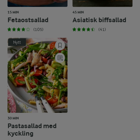
15 MIN
45 MIN
Fetaostsallad
Asiatisk biffsallad
(105)
(41)
Nytt
30 MIN
Pastasallad med
kyckling