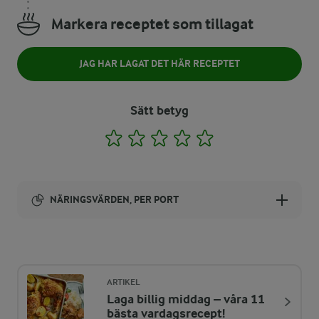
Markera receptet som tillagat
JAG HAR LAGAT DET HÄR RECEPTET
Sätt betyg
1
2
3
4
5
NÄRINGSVÄRDEN, PER PORT
Energi:
455 kcal
ARTIKEL
Laga billig middag – våra 11
ENERGIDISTRIBUTION %
NÄRINGSVÄRDEN PER PORT
bästa vardagsrecept!