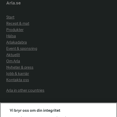
Arla.se
Start
Recept & mat
Produkter
Hälsa
Arlakadabra
Event & sponsring
Aktuellt
Om Arla
Nyheter & press
Jobb & karriär
Kontakta oss
Arla in other countries
Fler Arlasajter
Vi bryr oss om din integritet