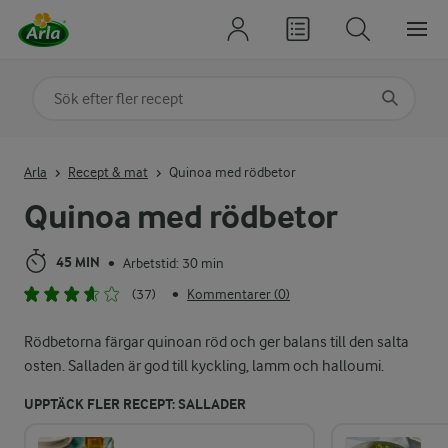
Sök på kategori eller ingrediens
Skriv in sökord för att få förslag
Arla
Recept & mat
Quinoa med rödbetor
Quinoa med rödbetor
45 MIN
Arbetstid: 30 min
•
(37)
Kommentarer (0)
•
Rödbetorna färgar quinoan röd och ger balans till den salta
osten. Salladen är god till kyckling, lamm och halloumi.
UPPTÄCK FLER RECEPT: SALLADER