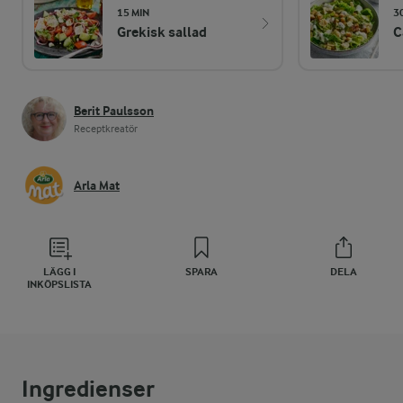
15 MIN
3
Grekisk sallad
C
Berit Paulsson
Receptkreatör
Arla Mat
LÄGG I
SPARA
DELA
INKÖPSLISTA
Ingredienser