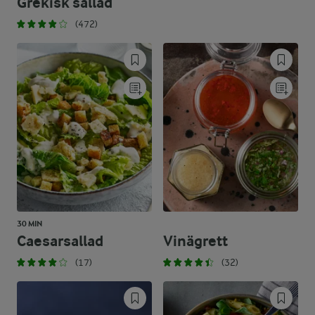
Grekisk sallad
(472)
30 MIN
Caesarsallad
Vinägrett
(17)
(32)