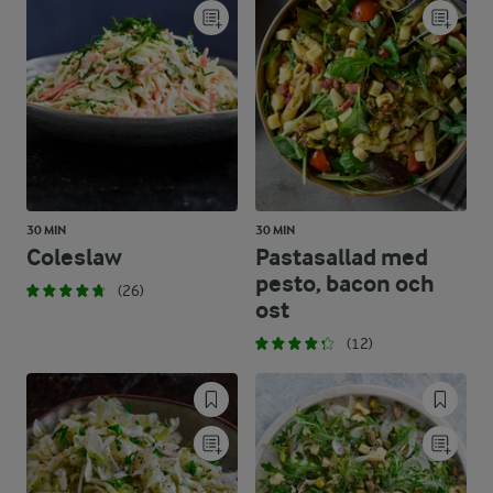
30 MIN
30 MIN
Coleslaw
Pastasallad med
pesto, bacon och
(26)
ost
(12)