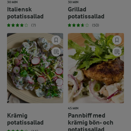
30 MIN
30 MIN
Italiensk
Grillad
potatissallad
potatissallad
(7)
(50)
45 MIN
Krämig
Pannbiff med
potatissallad
krämig bön- och
potatissallad