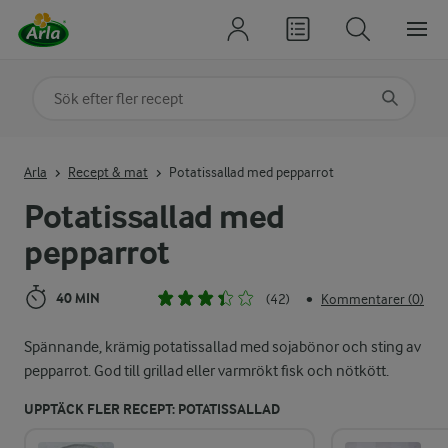
Sök på kategori eller ingrediens
Skriv in sökord för att få förslag
Arla
Recept & mat
Potatissallad med pepparrot
Potatissallad med
pepparrot
40 MIN
(42)
Kommentarer (0)
•
Spännande, krämig potatissallad med sojabönor och sting av
pepparrot. God till grillad eller varmrökt fisk och nötkött.
UPPTÄCK FLER RECEPT: POTATISSALLAD