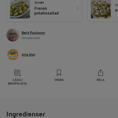
30 MIN
1
Fransk
P
potatissallad
Berit Paulsson
Receptkreatör
Arla Mat
LÄGG I
SPARA
DELA
INKÖPSLISTA
Ingredienser