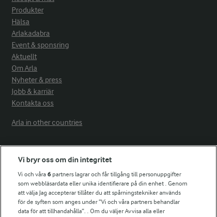
Produkter
Hälsa
Arlakadabra
Event & sponsring
Aktuellt
Om Arla
Nyheter & press
Jobb & karriär
Kontakta oss
Arla in other countries
Fler Arlasajter
Vi bryr oss om din integritet
Vi och våra
6
partners lagrar och får tillgång till personuppgifter
För ägare
som webbläsardata eller unika identifierare på din enhet . Genom
att välja Jag accepterar tillåter du att spårningstekniker används
Arlas kundportal
för de syften som anges under ”Vi och våra partners behandlar
Arla.com
data för att tillhandahålla”. . Om du väljer Avvisa alla eller