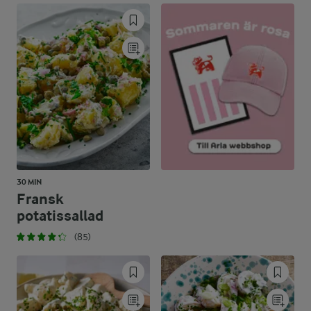
15 %
33 g
Kolhydrater:
30 MIN
Fransk
potatissallad
(85)