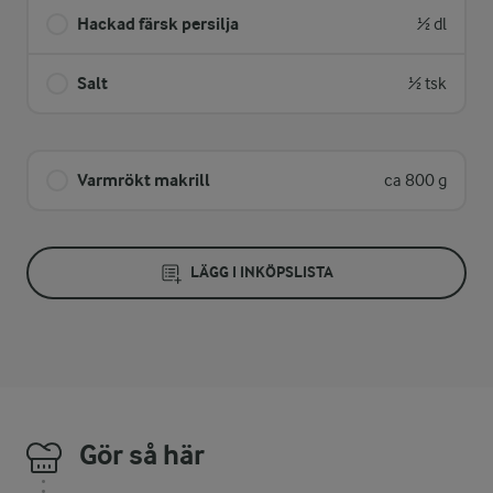
Hackad färsk persilja
½ dl
Salt
½ tsk
Varmrökt makrill
ca 800 g
LÄGG I INKÖPSLISTA
Gör så här