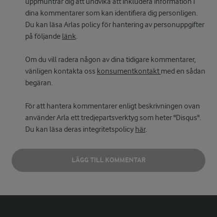
uppmuntrar dig att undvika att inkludera information i
dina kommentarer som kan identifiera dig personligen.
Du kan läsa Arlas policy för hantering av personuppgifter
på följande
länk
.
Om du vill radera någon av dina tidigare kommentarer,
vänligen kontakta oss
konsumentkontakt
med en sådan
begäran.
För att hantera kommentarer enligt beskrivningen ovan
använder Arla ett tredjepartsverktyg som heter "Disqus".
Du kan läsa deras integritetspolicy
här
.
LÄGG TILL KOMMENTAR