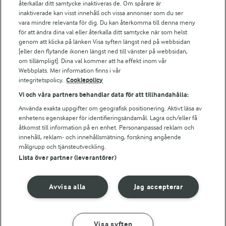
Falbygdens Ost
återkallar ditt samtycke inaktiveras de. Om spårare är
Arla webbshop
inaktiverade kan visst innehåll och vissa annonser som du ser
vara mindre relevanta för dig. Du kan återkomma till denna meny
Bildbank
för att ändra dina val eller återkalla ditt samtycke när som helst
genom att klicka på länken Visa syften längst ned på webbsidan
[eller den flytande ikonen längst ned till vänster på webbsidan,
om tillämpligt]. Dina val kommer att ha effekt inom vår
Följ oss
Webbplats. Mer information finns i vår
integritetspolicy.
Cookiepolicy
Vi och våra partners behandlar data för att tillhandahålla:
Använda exakta uppgifter om geografisk positionering. Aktivt läsa av
enhetens egenskaper för identifieringsändamål. Lagra och/eller få
åtkomst till information på en enhet. Personanpassad reklam och
innehåll, reklam- och innehållsmätning, forskning angående
målgrupp och tjänsteutveckling.
Lista över partner (leverantörer)
© 2026 Arla Foods
Ändra cookie-inställningar
Avvisa alla
Jag accepterar
Integritetspolicy
Om cookies
Visa syften