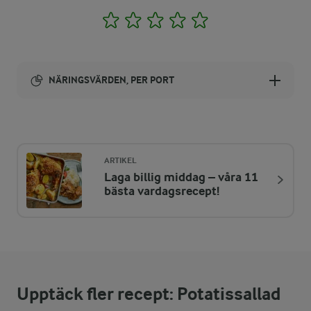
1
2
3
4
5
NÄRINGSVÄRDEN, PER PORT
Energi:
891 kcal
ARTIKEL
Laga billig middag – våra 11
ENERGIDISTRIBUTION %
NÄRINGSVÄRDEN PER PORT
bästa vardagsrecept!
-
7,5 g
Fiber:
23,2 %
50,8 g
Protein:
Upptäck fler recept: Potatissallad
61,8 %
62,3 g
Fett: