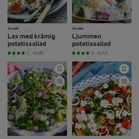
30 MIN
30 MIN
Lax med krämig
Ljummen
potatissallad
potatissallad
(110)
(177)