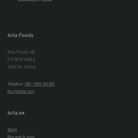
KONSUMENTFORUM
Arla Foods
Arla Foods AB

PO BOX 4083

169 04  Solna
Telefon:
08−789 50 00
Kontakta oss
Arla.se
Start
Recept & mat