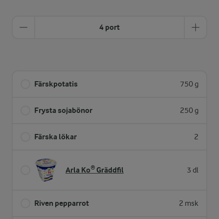
4 port
Färskpotatis
750 g
Frysta sojabönor
250 g
Färska lökar
2
Arla Ko® Gräddfil
3 dl
Riven pepparrot
2 msk