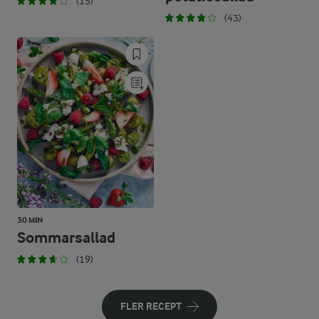
(15)
(43)
30 MIN
Sommarsallad
(19)
FLER RECEPT