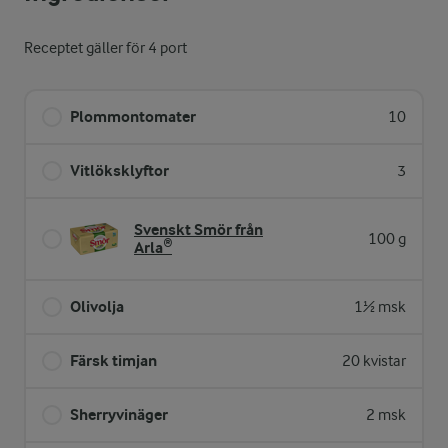
Receptet gäller för 4 port
Plommontomater
10
Vitlöksklyftor
3
Svenskt Smör från
100 g
Arla®
Olivolja
1½ msk
Färsk timjan
20 kvistar
Sherryvinäger
2 msk