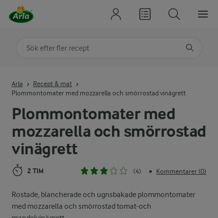
Sök på kategori eller ingrediens
Skriv in sökord för att få förslag
Arla
Recept & mat
Plommontomater med mozzarella och smörrostad vinägrett
Plommontomater med
mozzarella och smörrostad
vinägrett
2 TIM
(4)
Kommentarer (0)
•
Rostade, blancherade och ugnsbakade plommontomater
med mozzarella och smörrostad tomat-och