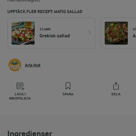
mandelvinägrett.
UPPTÄCK FLER RECEPT: MATIG SALLAD
15 MIN
4
Grekisk sallad
A
Arla Mat
LÄGG I
SPARA
DELA
INKÖPSLISTA
Ingredienser