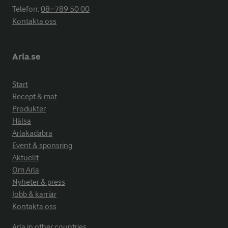
Telefon:
08−789 50 00
Kontakta oss
Arla.se
Start
Recept & mat
Produkter
Hälsa
Arlakadabra
Event & sponsring
Aktuellt
Om Arla
Nyheter & press
Jobb & karriär
Kontakta oss
Arla in other countries