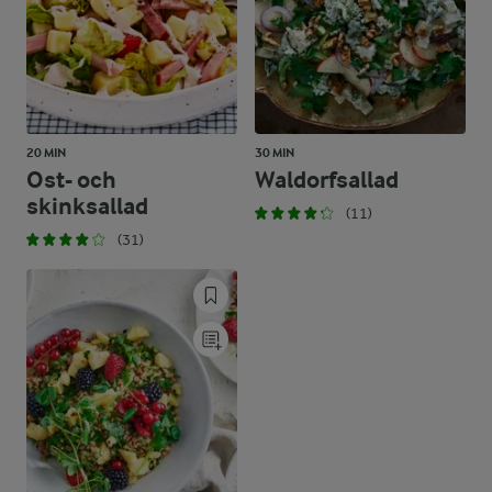
20 MIN
30 MIN
Ost- och
Waldorfsallad
skinksallad
(11)
(31)