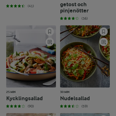
getost och
(41)
pinjenötter
(36)
25 MIN
30 MIN
Kycklingsallad
Nudelsallad
(90)
(59)