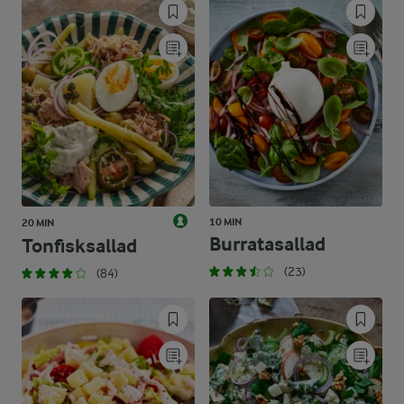
10 MIN
20 MIN
Burratasallad
Tonfisksallad
(23)
(84)