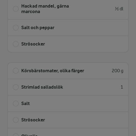
Hackad mandel, gärna
½ dl
marcona
Salt och peppar
Strösocker
Körsbärstomater, olika färger
200 g
Strimlad salladslök
1
Salt
Strösocker