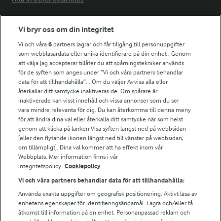
Vi bryr oss om din integritet
Fler Arlasajter
Vi och våra
6
partners lagrar och får tillgång till personuppgifter
som webbläsardata eller unika identifierare på din enhet . Genom
För ägare
att välja Jag accepterar tillåter du att spårningstekniker används
Arlas kundportal
för de syften som anges under ”Vi och våra partners behandlar
data för att tillhandahålla”. . Om du väljer Avvisa alla eller
Arla.com
återkallar ditt samtycke inaktiveras de. Om spårare är
Falbygdens Ost
inaktiverade kan visst innehåll och vissa annonser som du ser
Arla webbshop
vara mindre relevanta för dig. Du kan återkomma till denna meny
Bildbank
för att ändra dina val eller återkalla ditt samtycke när som helst
genom att klicka på länken Visa syften längst ned på webbsidan
[eller den flytande ikonen längst ned till vänster på webbsidan,
om tillämpligt]. Dina val kommer att ha effekt inom vår
Webbplats. Mer information finns i vår
Följ oss
integritetspolicy.
Cookiepolicy
Vi och våra partners behandlar data för att tillhandahålla:
Använda exakta uppgifter om geografisk positionering. Aktivt läsa av
enhetens egenskaper för identifieringsändamål. Lagra och/eller få
åtkomst till information på en enhet. Personanpassad reklam och