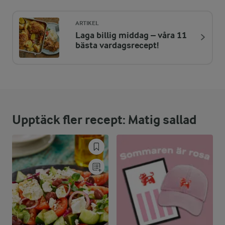
421 kcal
ARTIKEL
Laga billig middag – våra 11
ENERGIDISTRIBUTION %
NÄRINGSVÄRDEN PER PORT
bästa vardagsrecept!
-
5 g
Fiber:
11,5 %
11,9 g
Protein:
Upptäck fler recept: Matig sallad
80,6 %
38,4 g
Fett:
7,9 %
8,2 g
Kolhydrater: