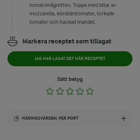
tomatvinägretten. Toppa med bitar av
mozzarella, körsbärstomater, torkade
tomater och hackad mandel.
Markera receptet som tillagat
JAG HAR LAGAT DET HÄR RECEPTET
Sätt betyg
1
2
3
4
5
NÄRINGSVÄRDEN, PER PORT
Energi: