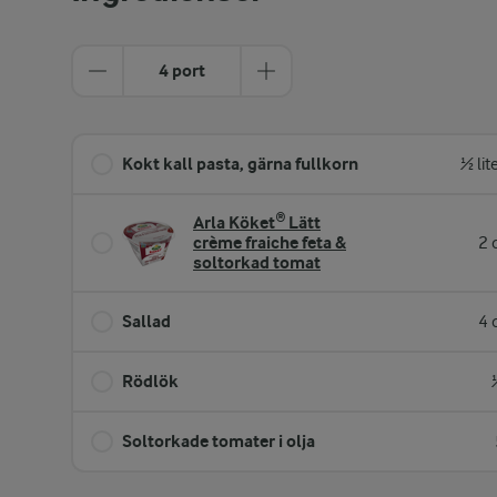
4 port
Kokt kall pasta, gärna fullkorn
½ lit
Arla Köket® Lätt
crème fraiche feta &
2 
soltorkad tomat
Sallad
4 
Rödlök
Soltorkade tomater i olja