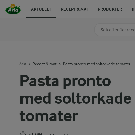
AKTUELLT
RECEPT & MAT
PRODUKTER
H
Sök på kategori elle
Skriv in sökord för at
Arla
Recept & mat
Pasta pronto med soltorkade tomater
Pasta pronto
med soltorkade
tomater