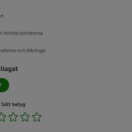
e.
och strimla tomaterna.
materna och lökringar.
llagat
T
Sätt betyg
2
3
4
5