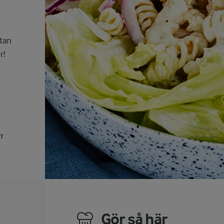
stan
r!
UT
Gör så här