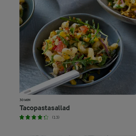
30 MIN
Tacopastasallad
(13)