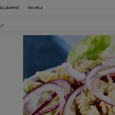
ÅLLBARHET
OM ARLA
r ingrediens
t få förslag