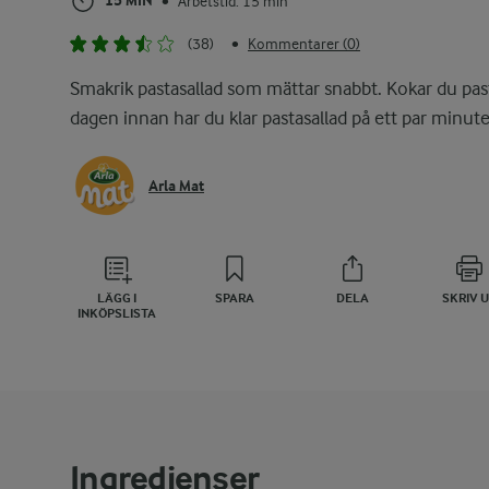
15 MIN
Arbetstid: 15 min
•
(38)
Kommentarer (0)
•
Smakrik pastasallad som mättar snabbt. Kokar du pa
dagen innan har du klar pastasallad på ett par minute
Arla Mat
LÄGG I
SPARA
DELA
SKRIV 
INKÖPSLISTA
Ingredienser