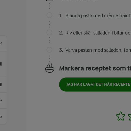
Blanda pasta med crème fraich
Riv eller skär salladen i bitar 
er
Varva pastan med salladen, to
dl
Markera receptet som ti
JAG HAR LAGAT DET HÄR RECEPTE
dl
½
1
5