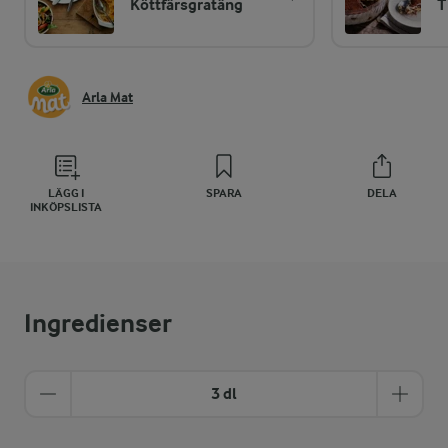
Köttfärsgratäng
T
Arla Mat
LÄGG I
SPARA
DELA
INKÖPSLISTA
Ingredienser
3 dl