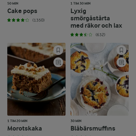
50 MIN
1 TIM 30 MIN
Cake pops
Lyxig
smörgåstårta
(1350)
med räkor och lax
(632)
1 TIM 20 MIN
30 MIN
Morotskaka
Blåbärsmuffins