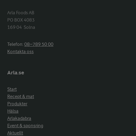
Arla Foods AB

PO BOX 4083

169 04  Solna
Telefon:
08−789 50 00
Kontakta oss
Arla.se
Start
Recept & mat
Produkter
Hälsa
Arlakadabra
Event & sponsring
Aktuellt