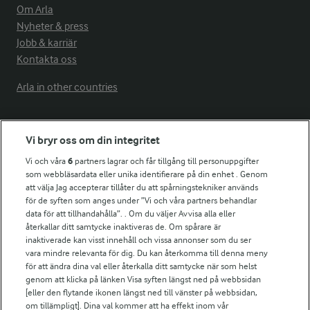
Om Arla
Nyheter & press
Jobb & karriär
Kontakta oss
Arla in other countries
Fler Arlasajter
Vi bryr oss om din integritet
Vi och våra
6
partners lagrar och får tillgång till personuppgifter
För ägare
som webbläsardata eller unika identifierare på din enhet . Genom
att välja Jag accepterar tillåter du att spårningstekniker används
Arlas kundportal
för de syften som anges under ”Vi och våra partners behandlar
Arla.com
data för att tillhandahålla”. . Om du väljer Avvisa alla eller
Falbygdens Ost
återkallar ditt samtycke inaktiveras de. Om spårare är
Arla webbshop
inaktiverade kan visst innehåll och vissa annonser som du ser
vara mindre relevanta för dig. Du kan återkomma till denna meny
Bildbank
för att ändra dina val eller återkalla ditt samtycke när som helst
genom att klicka på länken Visa syften längst ned på webbsidan
[eller den flytande ikonen längst ned till vänster på webbsidan,
om tillämpligt]. Dina val kommer att ha effekt inom vår