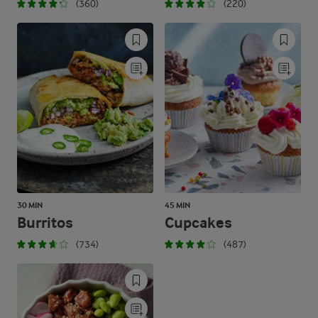
(360)
(220)
30 MIN
45 MIN
Burritos
Cupcakes
(734)
(487)