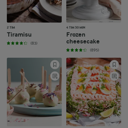
2 TIM
4 TIM 30 MIN
Tiramisu
Frozen
cheesecake
(83)
(895)