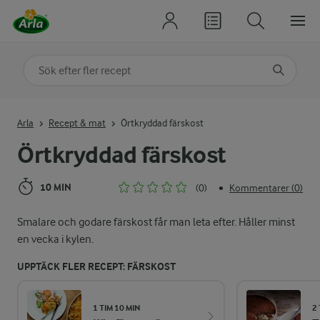
Sök på kategori eller ingrediens
Skriv in sökord för att få förslag
Arla
Recept & mat
Örtkryddad färskost
Örtkryddad färskost
10 MIN
(0)
Kommentarer (0)
•
Smalare och godare färskost får man leta efter. Håller minst
en vecka i kylen.
UPPTÄCK FLER RECEPT: FÄRSKOST
1 TIM 10 MIN
2