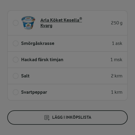
Arla Köket Kesella®
250 g
Kvarg
Smörgåskrasse
1 ask
Hackad färsk timjan
1 msk
Salt
2 krm
Svartpeppar
1 krm
LÄGG I INKÖPSLISTA