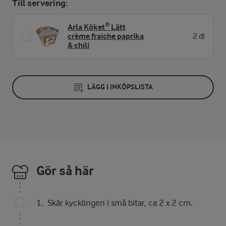
Till servering:
Arla Köket® Lätt
crème fraiche paprika
2 dl
& chili
LÄGG I INKÖPSLISTA
Gör så här
Skär kycklingen i små bitar, ca 2 x 2 cm.