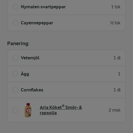
Nymalen svartpeppar
1 tsk
Cayennepeppar
½ tsk
Panering:
Vetemjöl
1 dl
Ägg
1
Cornflakes
1 dl
Arla Köket® Smör- &
2 msk
rapsolja