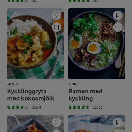
(8)
(6)
30 MIN
1 TIM
Kycklinggryta
Ramen med
med kokosmjölk
kyckling
(230)
(381)