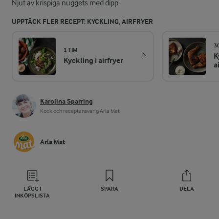
Njut av krispiga nuggets med dipp.
UPPTÄCK FLER RECEPT: KYCKLING, AIRFRYER
3
1 TIM
K
Kyckling i airfryer
a
Karolina Sparring
Kock och receptansvarig Arla Mat
Arla Mat
LÄGG I
SPARA
DELA
INKÖPSLISTA