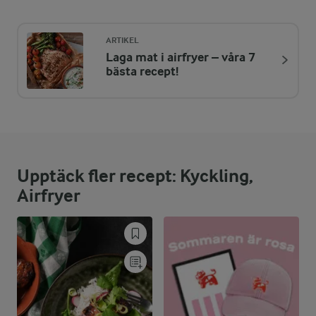
339 kcal
ARTIKEL
Laga mat i airfryer – våra 7
ENERGIDISTRIBUTION %
NÄRINGSVÄRDEN PER PORT
bästa recept!
-
1,4 g
Fiber:
32,4 %
27,1 g
Protein:
Upptäck fler recept: Kyckling,
46,2 %
17,7 g
Fett:
Airfryer
21,4 %
17,9 g
Kolhydrater: