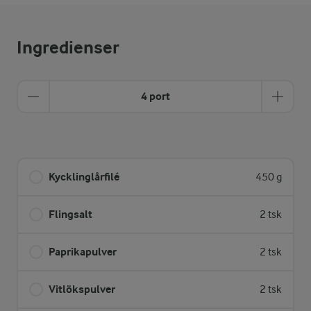
Ingredienser
4 port
Kycklinglårfilé
450 g
Flingsalt
2 tsk
Paprikapulver
2 tsk
Vitlökspulver
2 tsk