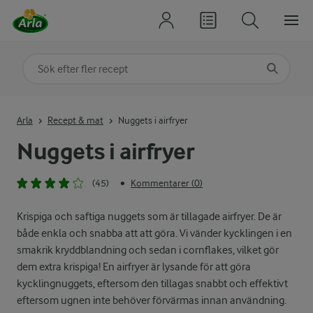
Sök på kategori eller ingrediens
Skriv in sökord för att få förslag
Arla
Recept & mat
Nuggets i airfryer
Nuggets i airfryer
(45)
Kommentarer (0)
•
Krispiga och saftiga nuggets som är tillagade airfryer. De är
både enkla och snabba att att göra. Vi vänder kycklingen i en
smakrik kryddblandning och sedan i cornflakes, vilket gör
dem extra krispiga! En airfryer är lysande för att göra
kycklingnuggets, eftersom den tillagas snabbt och effektivt
eftersom ugnen inte behöver förvärmas innan användning.