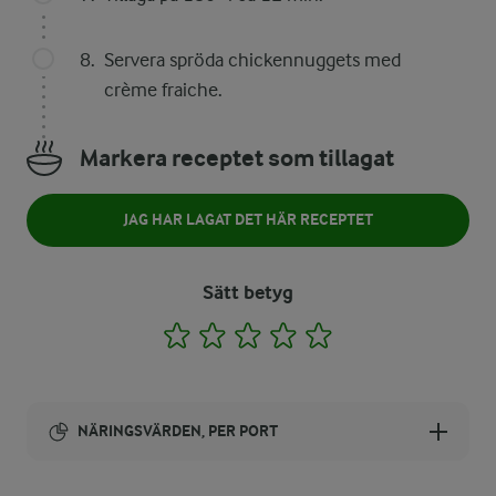
Servera spröda chickennuggets med
crème fraiche.
Markera receptet som tillagat
JAG HAR LAGAT DET HÄR RECEPTET
Sätt betyg
1
2
3
4
5
NÄRINGSVÄRDEN, PER PORT
Energi: