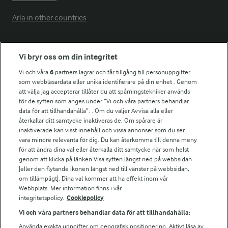
Arla in other countries
Fler Arlasajter
Vi bryr oss om din integritet
Vi och våra
6
partners lagrar och får tillgång till personuppgifter
För ägare
som webbläsardata eller unika identifierare på din enhet . Genom
att välja Jag accepterar tillåter du att spårningstekniker används
Arlas kundportal
för de syften som anges under ”Vi och våra partners behandlar
Arla.com
data för att tillhandahålla”. . Om du väljer Avvisa alla eller
Falbygdens Ost
återkallar ditt samtycke inaktiveras de. Om spårare är
Arla webbshop
inaktiverade kan visst innehåll och vissa annonser som du ser
vara mindre relevanta för dig. Du kan återkomma till denna meny
Bildbank
för att ändra dina val eller återkalla ditt samtycke när som helst
genom att klicka på länken Visa syften längst ned på webbsidan
[eller den flytande ikonen längst ned till vänster på webbsidan,
om tillämpligt]. Dina val kommer att ha effekt inom vår
Följ oss
Webbplats. Mer information finns i vår
integritetspolicy.
Cookiepolicy
Vi och våra partners behandlar data för att tillhandahålla:
Använda exakta uppgifter om geografisk positionering. Aktivt läsa av