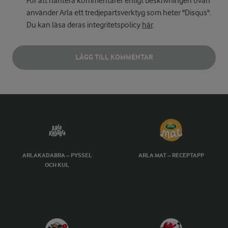
För att hantera kommentarer enligt beskrivningen ovan
använder Arla ett tredjepartsverktyg som heter "Disqus".
Du kan läsa deras integritetspolicy
här
.
LÄGG TILL KOMMENTAR
ARLAKADABRA – PYSSEL
ARLA MAT – RECEPTAPP
OCH KUL