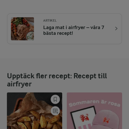
Energi:
859 kcal
ARTIKEL
Laga mat i airfryer – våra 7
ENERGIDISTRIBUTION %
NÄRINGSVÄRDEN PER PORT
bästa recept!
-
12 g
Fiber:
22,9 %
48,3 g
Protein:
Upptäck fler recept: Recept till
44,6 %
43,4 g
Fett:
airfryer
32,5 %
68,6 g
Kolhydrater: