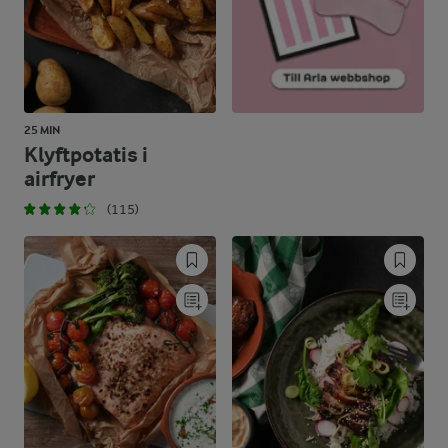
25 MIN
Klyftpotatis i
airfryer
(115)