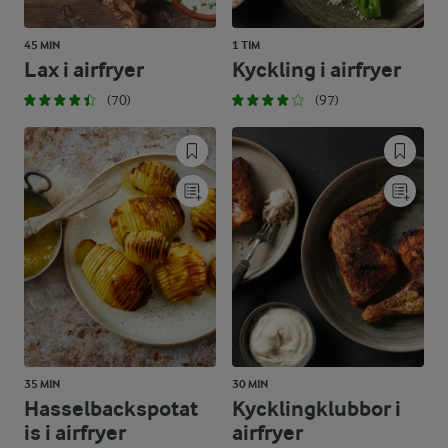
45 MIN
1 TIM
Lax i airfryer
Kyckling i airfryer
(70)
(97)
35 MIN
30 MIN
Hasselbackspotat
Kycklingklubbor i
is i airfryer
airfryer