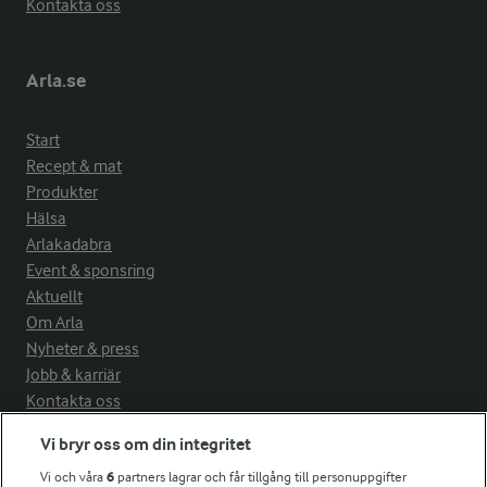
Kontakta oss
Arla.se
Start
Recept & mat
Produkter
Hälsa
Arlakadabra
Event & sponsring
Aktuellt
Om Arla
Nyheter & press
Jobb & karriär
Kontakta oss
Vi bryr oss om din integritet
Arla in other countries
Vi och våra
6
partners lagrar och får tillgång till personuppgifter