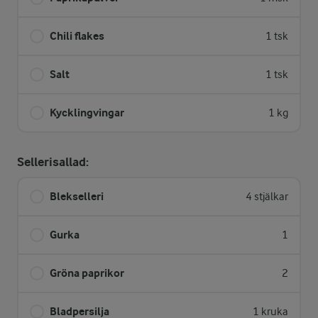
Chili flakes
1 tsk
Salt
1 tsk
Kycklingvingar
1 kg
Sellerisallad:
Blekselleri
4 stjälkar
Gurka
1
Gröna paprikor
2
Bladpersilja
1 kruka