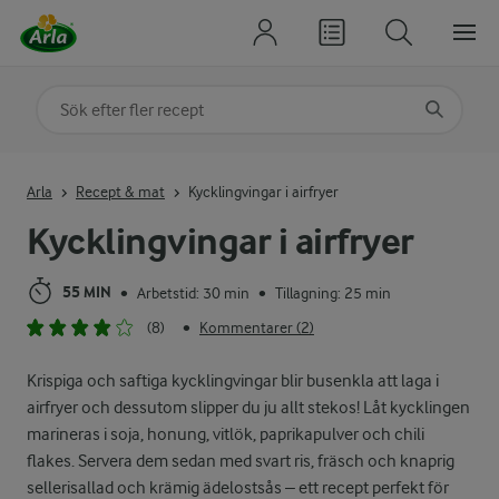
Sök på kategori eller ingrediens
Skriv in sökord för att få förslag
Arla
Recept & mat
Kycklingvingar i airfryer
Kycklingvingar i airfryer
55 MIN
Arbetstid: 30 min
Tillagning: 25 min
•
•
(8)
Kommentarer (2)
•
Krispiga och saftiga kycklingvingar blir busenkla att laga i
airfryer och dessutom slipper du ju allt stekos! Låt kycklingen
marineras i soja, honung, vitlök, paprikapulver och chili
flakes. Servera dem sedan med svart ris, fräsch och knaprig
sellerisallad och krämig ädelostsås – ett recept perfekt för