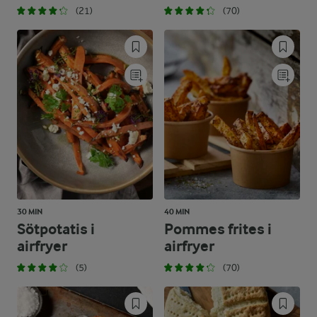
(21)
(70)
30 MIN
40 MIN
Sötpotatis i
Pommes frites i
airfryer
airfryer
(5)
(70)