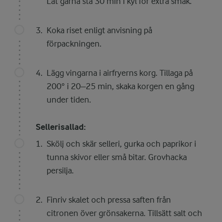
Låt gärna stå 30 min i kyl för extra smak.
Koka riset enligt anvisning på
förpackningen.
Lägg vingarna i airfryerns korg. Tillaga på
200° i 20–25 min, skaka korgen en gång
under tiden.
Sellerisallad:
Skölj och skär selleri, gurka och paprikor i
tunna skivor eller små bitar. Grovhacka
persilja.
Finriv skalet och pressa saften från
citronen över grönsakerna. Tillsätt salt och