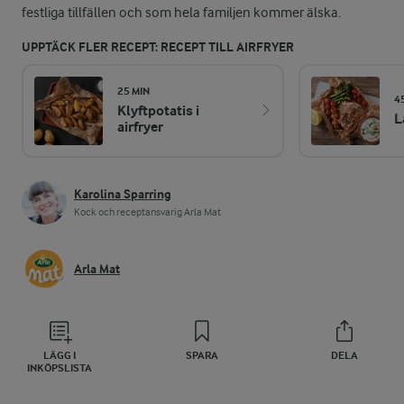
festliga tillfällen och som hela familjen kommer älska.
UPPTÄCK FLER RECEPT: RECEPT TILL AIRFRYER
25 MIN
4
Klyftpotatis i
L
airfryer
Karolina Sparring
Kock och receptansvarig Arla Mat
Arla Mat
LÄGG I
SPARA
DELA
INKÖPSLISTA