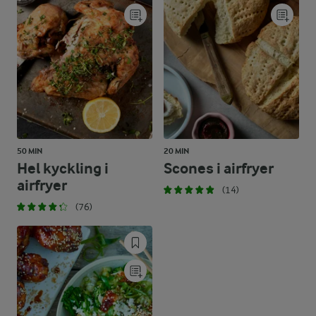
50 MIN
20 MIN
Hel kyckling i
Scones i airfryer
airfryer
(14)
(76)