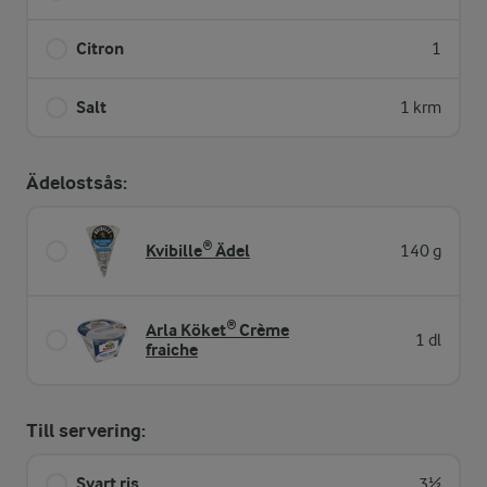
Citron
1
Salt
1 krm
Ädelostsås:
Kvibille® Ädel
140 g
Arla Köket® Crème
1 dl
fraiche
Till servering:
Svart ris
3½