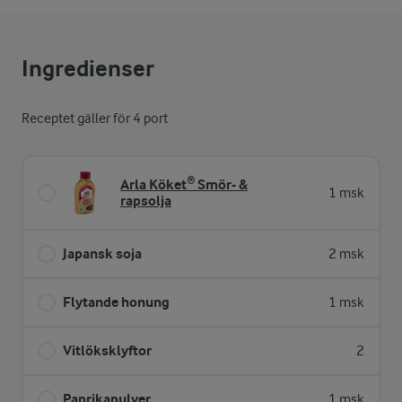
Ingredienser
Receptet gäller för 4 port
Arla Köket® Smör- &
1 msk
rapsolja
Japansk soja
2 msk
Flytande honung
1 msk
Vitlöksklyftor
2
Paprikapulver
1 msk