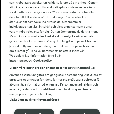
som webbläsardata eller unika identifierare på din enhet . Genom
Fler Arlasajter
att välja Jag accepterar tillåter du att spårningstekniker används
för de syften som anges under ”Vi och våra partners behandlar
data för att tillhandahålla”. . Om du väljer Avvisa alla eller
För ägare
återkallar ditt samtycke inaktiveras de. Om spårare är
inaktiverade kan visst innehåll och vissa annonser som du ser
Arlas kundportal
vara mindre relevanta för dig. Du kan återkomma till denna meny
Arla.com
för att ändra dina val eller återkalla ditt samtycke när som helst
Falbygdens Ost
genom att klicka på länken Visa syften längst ned på webbsidan
Arla webbshop
[eller den flytande ikonen längst ned till vänster på webbsidan,
om tillämpligt]. Dina val kommer att ha effekt inom vår
Bildbank
Webbplats. Mer information finns i vår
integritetspolicy.
Cookiepolicy
Vi och våra partners behandlar data för att tillhandahålla:
Följ oss
Använda exakta uppgifter om geografisk positionering. Aktivt läsa av
enhetens egenskaper för identifieringsändamål. Lagra och/eller få
åtkomst till information på en enhet. Personanpassad reklam och
innehåll, reklam- och innehållsmätning, forskning angående
målgrupp och tjänsteutveckling.
Lista över partner (leverantörer)