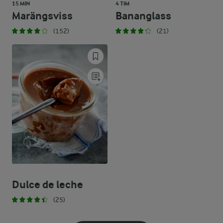
15 MIN
4 TIM
Marängsviss
Bananglass
(152)
(21)
Dulce de leche
(25)