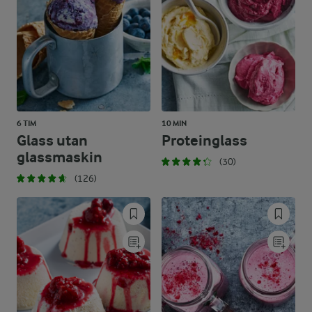
6 TIM
10 MIN
Glass utan
Proteinglass
glassmaskin
(30)
(126)