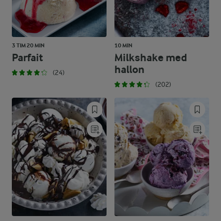
3 TIM 20 MIN
10 MIN
Parfait
Milkshake med
hallon
(24)
(202)