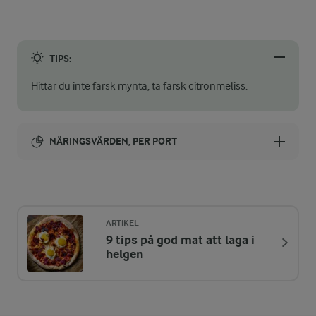
TIPS:
Hittar du inte färsk mynta, ta färsk citronmeliss.
NÄRINGSVÄRDEN, PER PORT
Energi:
249 kcal
ARTIKEL
9 tips på god mat att laga i
ENERGIDISTRIBUTION %
NÄRINGSVÄRDEN PER PORT
helgen
-
0,1 g
Fiber: