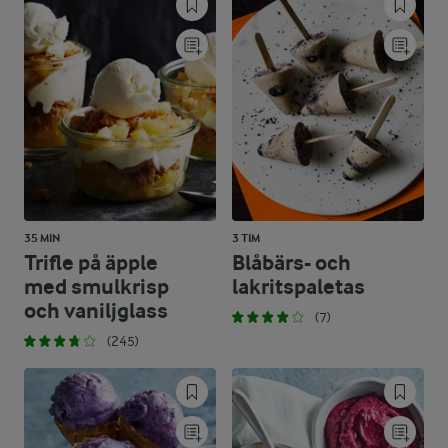
35 MIN
3 TIM
Trifle på äpple
Blåbärs- och
med smulkrisp
lakritspaletas
och vaniljglass
(7)
(245)