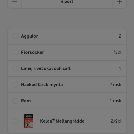
4 port
Äggulor
2
Florsocker
¾ dl
Lime, rivet skal och saft
1
Hackad färsk mynta
2 msk
Rom
1 msk
Kelda® Mellangrädde
2½ dl