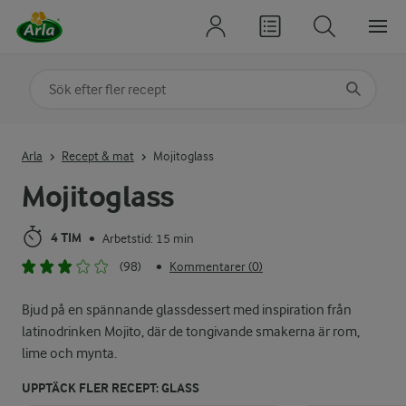
Sök på kategori eller ingrediens
Skriv in sökord för att få förslag
Arla
Recept & mat
Mojitoglass
Mojitoglass
4 TIM
Arbetstid: 15 min
•
(98)
Kommentarer (0)
•
Bjud på en spännande glassdessert med inspiration från
latinodrinken Mojito, där de tongivande smakerna är rom,
lime och mynta.
UPPTÄCK FLER RECEPT: GLASS