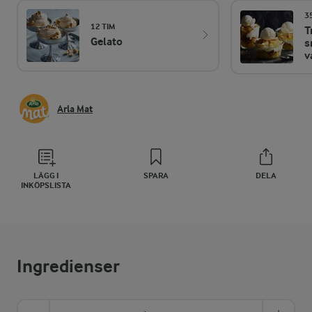
3
12 TIM
T
Gelato
s
v
Arla Mat
LÄGG I
SPARA
DELA
INKÖPSLISTA
Ingredienser