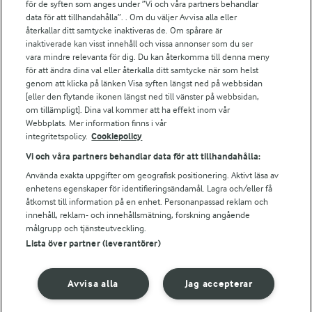
för de syften som anges under ”Vi och våra partners behandlar
Arla.com
data för att tillhandahålla”. . Om du väljer Avvisa alla eller
Falbygdens Ost
återkallar ditt samtycke inaktiveras de. Om spårare är
Arla webbshop
inaktiverade kan visst innehåll och vissa annonser som du ser
vara mindre relevanta för dig. Du kan återkomma till denna meny
Bildbank
för att ändra dina val eller återkalla ditt samtycke när som helst
genom att klicka på länken Visa syften längst ned på webbsidan
[eller den flytande ikonen längst ned till vänster på webbsidan,
om tillämpligt]. Dina val kommer att ha effekt inom vår
Följ oss
Webbplats. Mer information finns i vår
integritetspolicy.
Cookiepolicy
Vi och våra partners behandlar data för att tillhandahålla:
Använda exakta uppgifter om geografisk positionering. Aktivt läsa av
enhetens egenskaper för identifieringsändamål. Lagra och/eller få
åtkomst till information på en enhet. Personanpassad reklam och
innehåll, reklam- och innehållsmätning, forskning angående
målgrupp och tjänsteutveckling.
Lista över partner (leverantörer)
© 2026 Arla Foods
Ändra cookie-inställningar
Avvisa alla
Jag accepterar
Integritetspolicy