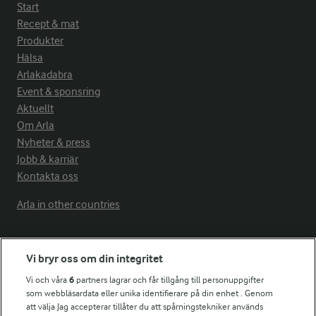
Start
Recept & mat
Produkter
Hälsa
Arlakadabra
Event & sponsring
Aktuellt
Om Arla
Nyheter & press
Jobb & karriär
Kontakta oss
Arla in other countries
Fler Arlasajter
Vi bryr oss om din integritet
Vi och våra
6
partners lagrar och får tillgång till personuppgifter
För ägare
som webbläsardata eller unika identifierare på din enhet . Genom
att välja Jag accepterar tillåter du att spårningstekniker används
Arlas kundportal