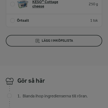
KESO® Cottage
250 g
cheese
Örtsalt
1 tsk
LÄGG I INKÖPSLISTA
Gör så här
Blanda ihop ingredienserna till röran.