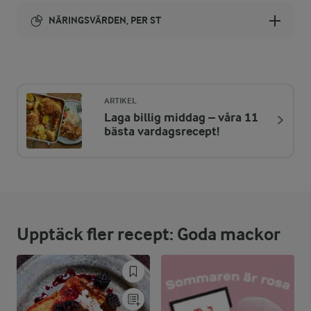
NÄRINGSVÄRDEN, PER ST
Energi:
300 kcal
ARTIKEL
Laga billig middag – våra 11
ENERGIDISTRIBUTION %
NÄRINGSVÄRDEN PER ST
bästa vardagsrecept!
-
2,2 g
Fiber:
29,7 %
21,9 g
Protein:
Upptäck fler recept: Goda mackor
24,8 %
8,4 g
Fett:
45,5 %
33,6 g
Kolhydrater: