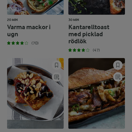
20 MIN
30 MIN
Varma mackor i
Kantarelltoast
ugn
med picklad
rödlök
(70)
(47)