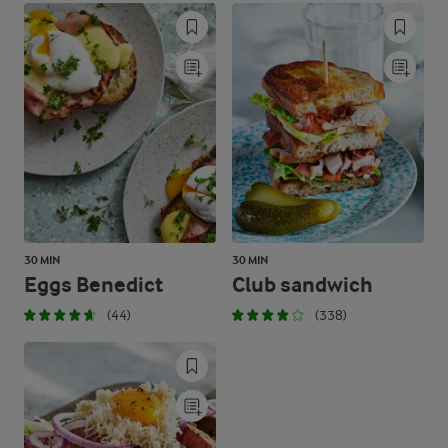
30 MIN
30 MIN
Eggs Benedict
Club sandwich
(44)
(338)