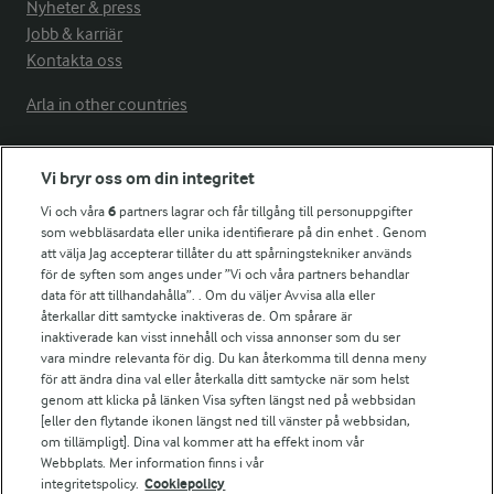
Nyheter & press
Jobb & karriär
Kontakta oss
Arla in other countries
Vi bryr oss om din integritet
Fler Arlasajter
Vi och våra
6
partners lagrar och får tillgång till personuppgifter
som webbläsardata eller unika identifierare på din enhet . Genom
För ägare
att välja Jag accepterar tillåter du att spårningstekniker används
Arlas kundportal
för de syften som anges under ”Vi och våra partners behandlar
Arla.com
data för att tillhandahålla”. . Om du väljer Avvisa alla eller
återkallar ditt samtycke inaktiveras de. Om spårare är
Falbygdens Ost
inaktiverade kan visst innehåll och vissa annonser som du ser
Arla webbshop
vara mindre relevanta för dig. Du kan återkomma till denna meny
Bildbank
för att ändra dina val eller återkalla ditt samtycke när som helst
genom att klicka på länken Visa syften längst ned på webbsidan
[eller den flytande ikonen längst ned till vänster på webbsidan,
om tillämpligt]. Dina val kommer att ha effekt inom vår
Webbplats. Mer information finns i vår
Följ oss
integritetspolicy.
Cookiepolicy