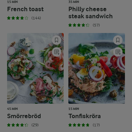
15 MIN
35 MIN
French toast
Philly cheese
steak sandwich
(144)
(57)
45 MIN
15 MIN
Smörrebröd
Tonfiskröra
(29)
(17)