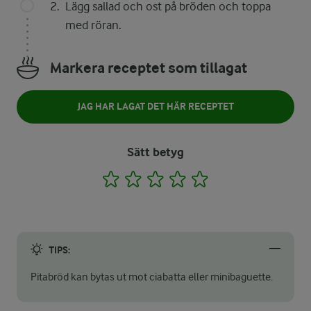
Lägg sallad och ost på bröden och toppa
med röran.
Markera receptet som tillagat
JAG HAR LAGAT DET HÄR RECEPTET
Sätt betyg
1
2
3
4
5
TIPS:
Pitabröd kan bytas ut mot ciabatta eller minibaguette.