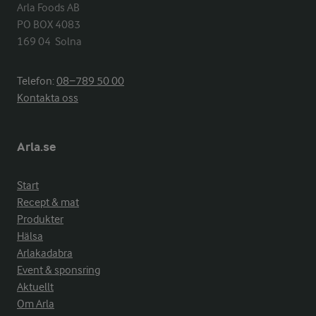
Arla Foods AB

PO BOX 4083

169 04  Solna
Telefon:
08−789 50 00
Kontakta oss
Arla.se
Start
Recept & mat
Produkter
Hälsa
Arlakadabra
Event & sponsring
Aktuellt
Om Arla