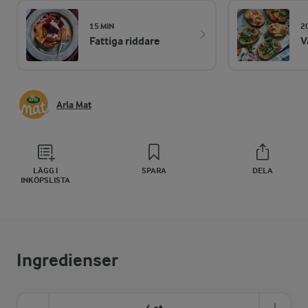
15 MIN
2
Fattiga riddare
V
Arla Mat
LÄGG I
SPARA
DELA
INKÖPSLISTA
Ingredienser