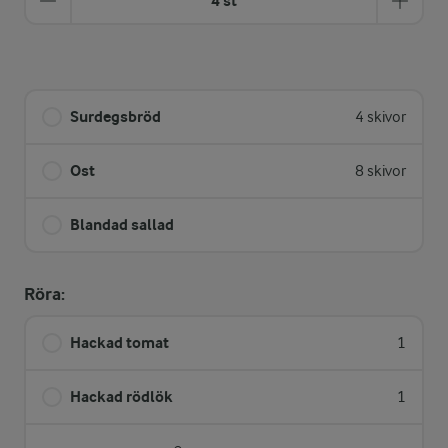
4 st
Surdegsbröd
4 skivor
Ost
8 skivor
Blandad sallad
Röra:
Hackad tomat
1
Hackad rödlök
1