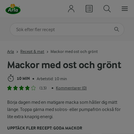
Sök på kategori eller ingrediens
Skriv in sökord för att få förslag
Arla
Recept & mat
Mackor med ost och grönt
Mackor med ost och grönt
10 MIN
Arbetstid: 10 min
•
(13)
Kommentarer (0)
•
Börja dagen med en matigare macka som håller dig mätt
länge. Toppa gärna med solros- eller pumpafrön också för
lite extra knaprig energi.
UPPTÄCK FLER RECEPT: GODA MACKOR