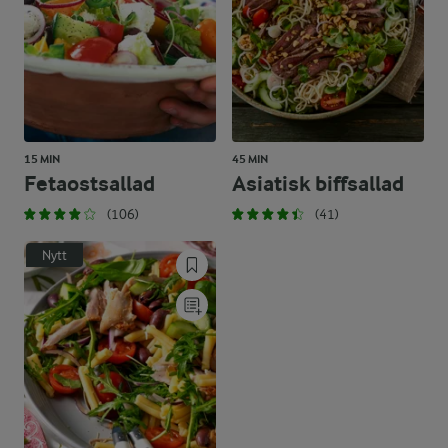
15 MIN
45 MIN
Fetaostsallad
Asiatisk biffsallad
(106)
(41)
Nytt