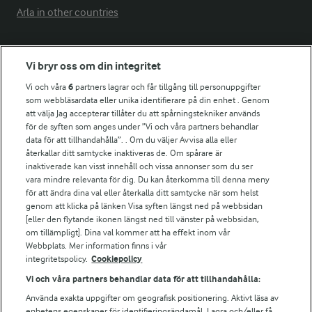
Arla in other countries
Fler Arlasajter
Vi bryr oss om din integritet
Vi och våra
6
partners lagrar och får tillgång till personuppgifter
För ägare
som webbläsardata eller unika identifierare på din enhet . Genom
att välja Jag accepterar tillåter du att spårningstekniker används
Arlas kundportal
för de syften som anges under ”Vi och våra partners behandlar
Arla.com
data för att tillhandahålla”. . Om du väljer Avvisa alla eller
Falbygdens Ost
återkallar ditt samtycke inaktiveras de. Om spårare är
Arla webbshop
inaktiverade kan visst innehåll och vissa annonser som du ser
vara mindre relevanta för dig. Du kan återkomma till denna meny
Bildbank
för att ändra dina val eller återkalla ditt samtycke när som helst
genom att klicka på länken Visa syften längst ned på webbsidan
[eller den flytande ikonen längst ned till vänster på webbsidan,
om tillämpligt]. Dina val kommer att ha effekt inom vår
Följ oss
Webbplats. Mer information finns i vår
integritetspolicy.
Cookiepolicy
Vi och våra partners behandlar data för att tillhandahålla:
Använda exakta uppgifter om geografisk positionering. Aktivt läsa av
enhetens egenskaper för identifieringsändamål. Lagra och/eller få