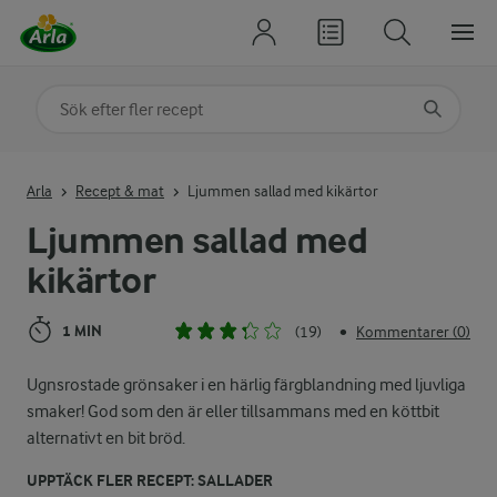
Sök på kategori eller ingrediens
Skriv in sökord för att få förslag
Arla
Recept & mat
Ljummen sallad med kikärtor
Ljummen sallad med
kikärtor
1 MIN
(19)
Kommentarer (0)
•
Ugnsrostade grönsaker i en härlig färgblandning med ljuvliga
smaker! God som den är eller tillsammans med en köttbit
alternativt en bit bröd.
UPPTÄCK FLER RECEPT: SALLADER