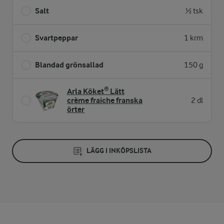
Salt
½ tsk
Svartpeppar
1 krm
Blandad grönsallad
150 g
Arla Köket® Lätt
crème fraiche franska
2 dl
örter
LÄGG I INKÖPSLISTA