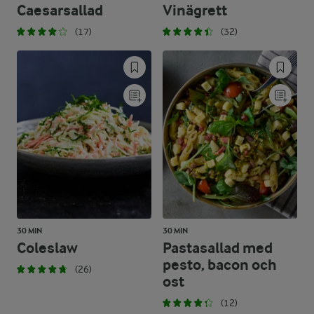
Caesarsallad
Vinägrett
(17)
(32)
30 MIN
30 MIN
Coleslaw
Pastasallad med
pesto, bacon och
(26)
ost
(12)