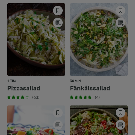
1 TIM
30 MIN
Pizzasallad
Fänkålssallad
(63)
(4)