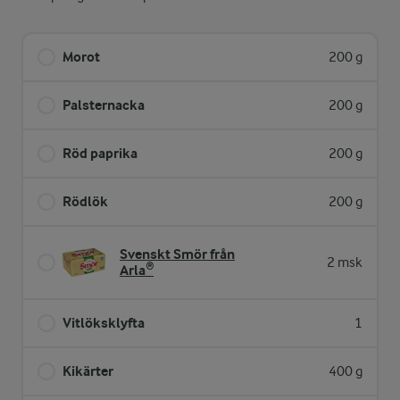
Morot
200 g
Palsternacka
200 g
Röd paprika
200 g
Rödlök
200 g
Svenskt Smör från
2 msk
Arla®
Vitlöksklyfta
1
Kikärter
400 g