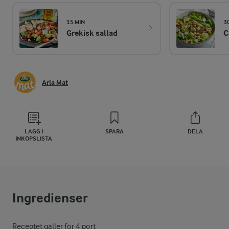
15 MIN
3
Grekisk sallad
C
Arla Mat
LÄGG I
SPARA
DELA
INKÖPSLISTA
Ingredienser
Receptet gäller för 4 port