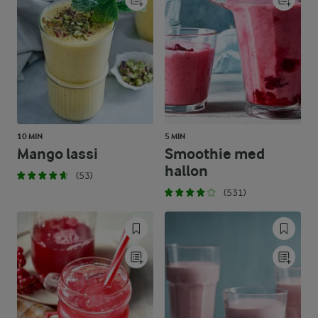
10 MIN
5 MIN
Mango lassi
Smoothie med
hallon
(53)
(531)