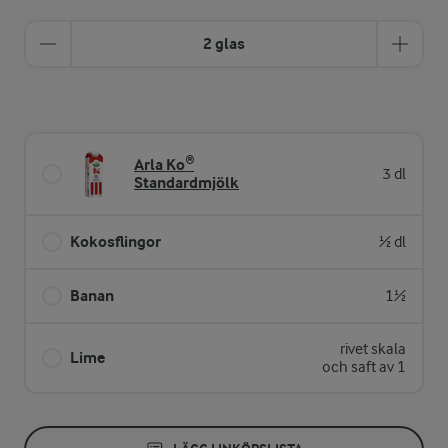
2 glas
Arla Ko®
3 dl
Standardmjölk
Kokosflingor
½ dl
Banan
1½
rivet skala
Lime
och saft av 1