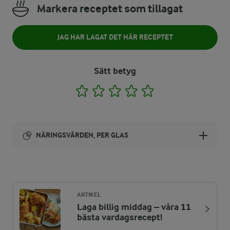
Markera receptet som tillagat
JAG HAR LAGAT DET HÄR RECEPTET
Sätt betyg
1
2
3
4
5
NÄRINGSVÄRDEN, PER GLAS
Energi:
238 kcal
ARTIKEL
Laga billig middag – våra 11
ENERGIDISTRIBUTION %
NÄRINGSVÄRDEN PER GLAS
bästa vardagsrecept!