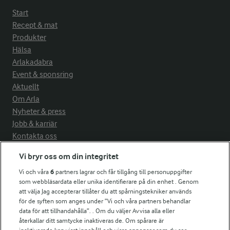
Start
Recept & mat
Produkter
Hälsa
Arlakadabra
Event & sponsring
Aktuellt
Om Arla
Nyheter & press
Jobb & karriär
Kontakta oss
Vi bryr oss om din integritet
Arla in other countries
Vi och våra
6
partners lagrar och får tillgång till personuppgifter
som webbläsardata eller unika identifierare på din enhet . Genom
Fler Arlasajter
att välja Jag accepterar tillåter du att spårningstekniker används
för de syften som anges under ”Vi och våra partners behandlar
data för att tillhandahålla”. . Om du väljer Avvisa alla eller
För ägare
återkallar ditt samtycke inaktiveras de. Om spårare är