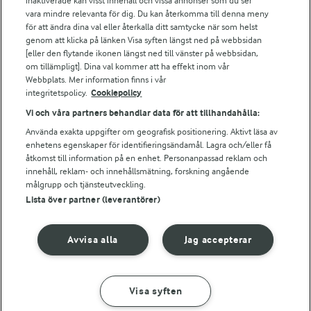
inaktiverade kan visst innehåll och vissa annonser som du ser
Arlas kundportal
vara mindre relevanta för dig. Du kan återkomma till denna meny
Arla.com
för att ändra dina val eller återkalla ditt samtycke när som helst
Falbygdens Ost
genom att klicka på länken Visa syften längst ned på webbsidan
Arla webbshop
[eller den flytande ikonen längst ned till vänster på webbsidan,
om tillämpligt]. Dina val kommer att ha effekt inom vår
Bildbank
Webbplats. Mer information finns i vår
integritetspolicy.
Cookiepolicy
Vi och våra partners behandlar data för att tillhandahålla:
Följ oss
Använda exakta uppgifter om geografisk positionering. Aktivt läsa av
enhetens egenskaper för identifieringsändamål. Lagra och/eller få
åtkomst till information på en enhet. Personanpassad reklam och
innehåll, reklam- och innehållsmätning, forskning angående
målgrupp och tjänsteutveckling.
Lista över partner (leverantörer)
Avvisa alla
Jag accepterar
© 2026 Arla Foods
Ändra cookie-inställningar
Visa syften
GÖR SÅ HÄR
INGREDIENSER
Integritetspolicy