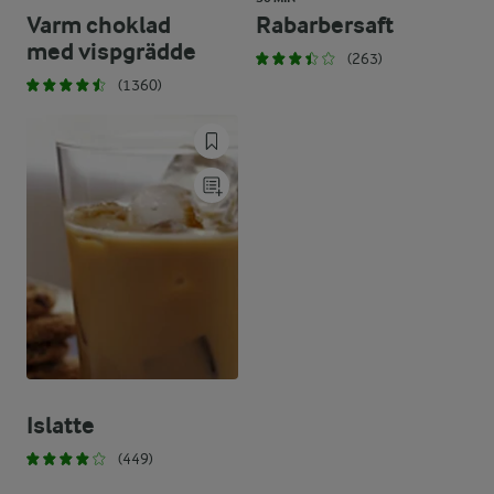
Varm choklad
Rabarbersaft
med vispgrädde
(263)
(1360)
Islatte
(449)