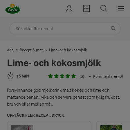
Sök på kategori eller ingrediens
Skriv in sökord för att få förslag
Arla
Recept & mat
Lime- och kokosmjölk
Lime- och kokosmjölk
15 MIN
(3)
Kommentarer (0)
•
Försvinnande god mjölkdrink med kokos och lime och
mättande banan. Mixa och servera genast som lyxig frukost,
brunch eller mellanmål.
UPPTÄCK FLER RECEPT: DRYCK