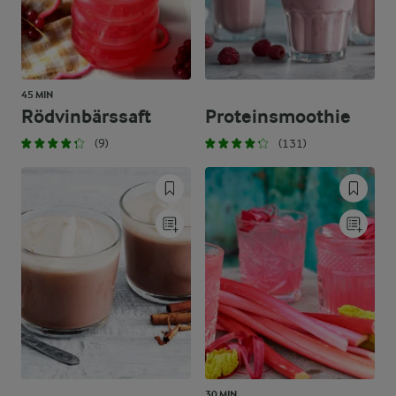
45 MIN
Rödvinbärssaft
Proteinsmoothie
(9)
(131)
30 MIN