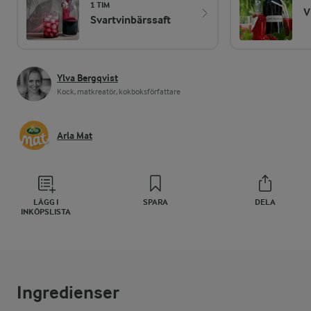
1 TIM
V
Svartvinbärssaft
Ylva Bergqvist
Kock, matkreatör, kokboksförfattare
Arla Mat
LÄGG I
SPARA
DELA
INKÖPSLISTA
Ingredienser