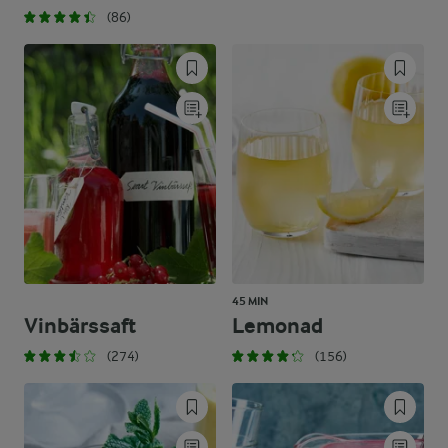
(86)
45 MIN
Vinbärssaft
Lemonad
(274)
(156)