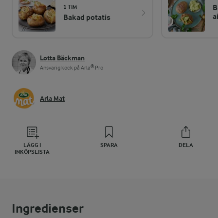
B
1 TIM
a
Bakad potatis
Lotta Bäckman
Ansvarig kock på Arla® Pro
Arla Mat
LÄGG I
SPARA
DELA
INKÖPSLISTA
Ingredienser