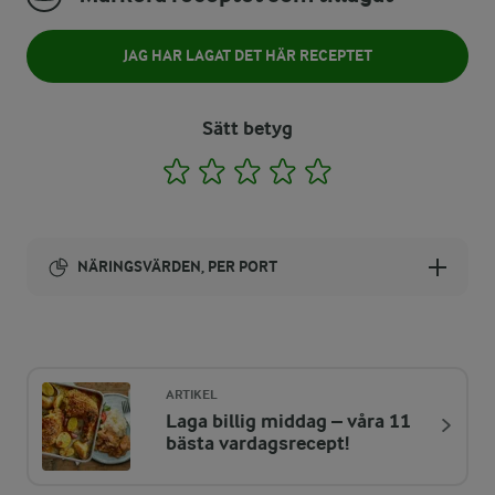
JAG HAR LAGAT DET HÄR RECEPTET
Sätt betyg
1
2
3
4
5
NÄRINGSVÄRDEN, PER PORT
Energi:
357 kcal
ARTIKEL
Laga billig middag – våra 11
ENERGIDISTRIBUTION %
NÄRINGSVÄRDEN PER PORT
bästa vardagsrecept!
-
5,3 g
Fiber: