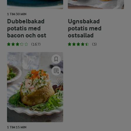
1 TIM 30 MIN
Dubbelbakad
Ugnsbakad
potatis med
potatis med
bacon och ost
ostsallad
(167)
(3)
1 TIM 15 MIN