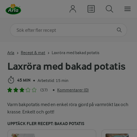
Sök på kategori eller ingrediens
Skriv in sökord för att få förslag
Arla
Recept & mat
Laxröra med bakad potatis
Laxröra med bakad potatis
45 MIN
Arbetstid: 15 min
•
(37)
Kommentarer (0)
•
Varm bakpotatis med en enkel röra gjord på varmrökt lax och
krasse. Enkelt och gott!
UPPTÄCK FLER RECEPT: BAKAD POTATIS