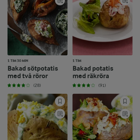
1 TIM 30 MIN
1 TIM
Bakad sötpotatis
Bakad potatis
med två röror
med räkröra
(28)
(91)