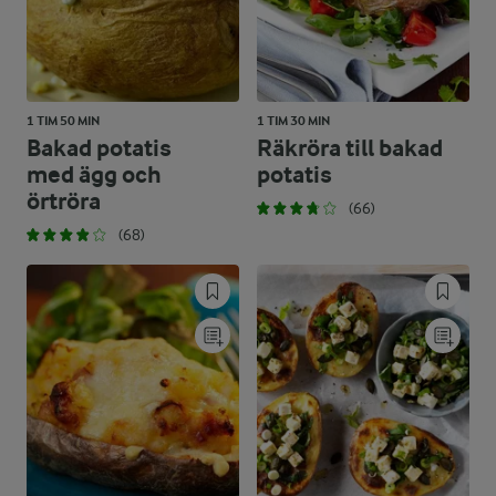
1 TIM 50 MIN
1 TIM 30 MIN
Bakad potatis
Räkröra till bakad
med ägg och
potatis
örtröra
(66)
(68)