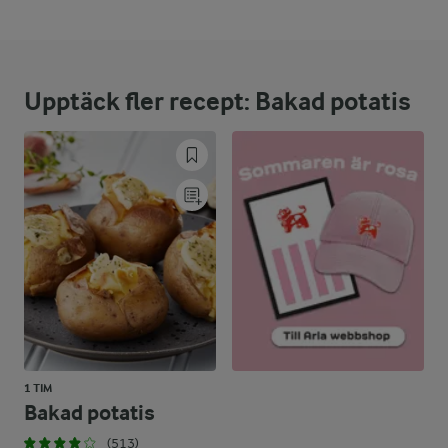
21 %
18,5 g
Protein:
Upptäck fler recept: Bakad potatis
29,7 %
12 g
Fett:
49,3 %
43,3 g
Kolhydrater:
1 TIM
Bakad potatis
(513)