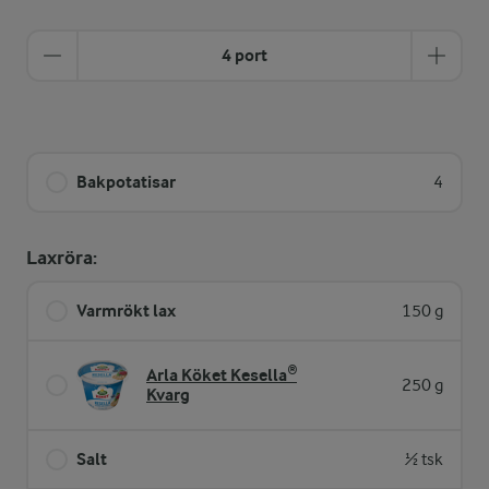
4 port
Bakpotatisar
4
Laxröra:
Varmrökt lax
150 g
Arla Köket Kesella®
250 g
Kvarg
Salt
½ tsk