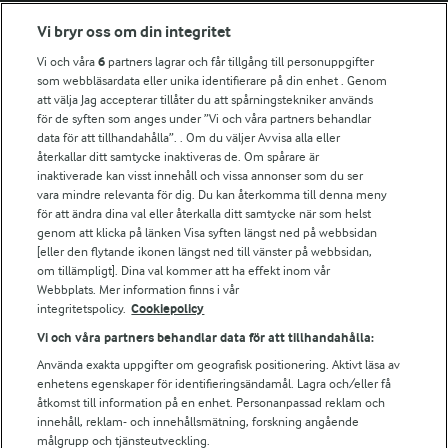
Fler Arlasajter
Vi bryr oss om din integritet
Vi och våra
6
partners lagrar och får tillgång till personuppgifter
För ägare
som webbläsardata eller unika identifierare på din enhet . Genom
att välja Jag accepterar tillåter du att spårningstekniker används
Arlas kundportal
för de syften som anges under ”Vi och våra partners behandlar
Arla.com
data för att tillhandahålla”. . Om du väljer Avvisa alla eller
Falbygdens Ost
återkallar ditt samtycke inaktiveras de. Om spårare är
Arla webbshop
inaktiverade kan visst innehåll och vissa annonser som du ser
vara mindre relevanta för dig. Du kan återkomma till denna meny
Bildbank
för att ändra dina val eller återkalla ditt samtycke när som helst
genom att klicka på länken Visa syften längst ned på webbsidan
[eller den flytande ikonen längst ned till vänster på webbsidan,
om tillämpligt]. Dina val kommer att ha effekt inom vår
Följ oss
Webbplats. Mer information finns i vår
integritetspolicy.
Cookiepolicy
Vi och våra partners behandlar data för att tillhandahålla:
Använda exakta uppgifter om geografisk positionering. Aktivt läsa av
enhetens egenskaper för identifieringsändamål. Lagra och/eller få
åtkomst till information på en enhet. Personanpassad reklam och
innehåll, reklam- och innehållsmätning, forskning angående
målgrupp och tjänsteutveckling.