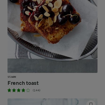
15 MIN
French toast
(144)