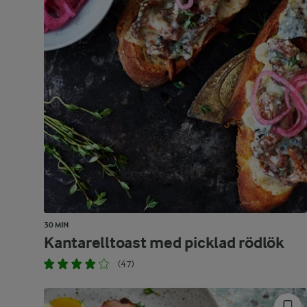
30 MIN
Kantarelltoast med picklad rödlök
(47)