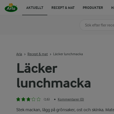
AKTUELLT
RECEPT & MAT
PRODUKTER
H
Sök på kategori elle
Skriv in sökord för at
Arla
Recept & mat
Läcker lunchmacka
Läcker
lunchmacka
(16)
Kommentarer (0)
•
Stek mackan, lägg på grönsaker, ost och skinka. Mat