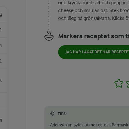
och krydda med salt och peppar. 
cheese och smulad ost. Stek bröd
g
och lägg på grönsakerna. Klicka ö
1
Markera receptet som ti
4
JAG HAR LAGAT DET HÄR RECEPTE
1
k
1
TIPS:
g
Ädelost kan bytas ut mot getost. Parmaski