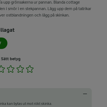
Ta upp grönsakerna ur pannan. Blanda cottage
en i smör i en stekpannan. Lägg upp dem på tallrikar
ver ostblandningen och lägg på skinkan.
llagat
T
Sätt betyg
2
3
4
5
nka kan bytas ut mot rökt skinka.