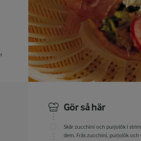
UT
Gör så här
Skär zucchini och purjolök i stri
dem. Fräs zucchini, purjolök och v