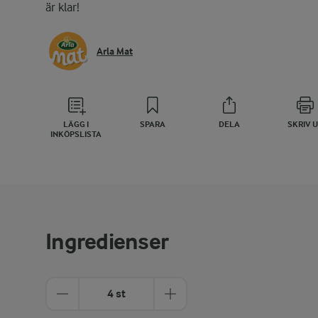
är klar!
Arla Mat
LÄGG I
SPARA
DELA
SKRIV 
INKÖPSLISTA
Ingredienser
4 st