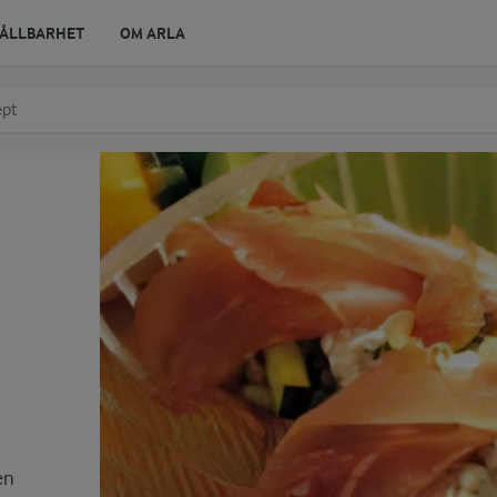
ÅLLBARHET
OM ARLA
r ingrediens
t få förslag
en