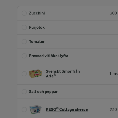
Zucchini
300 
Purjolök
Tomater
Pressad vitlöksklyfta
Svenskt Smör från
1 ms
Arla®
Salt och peppar
KESO® Cottage cheese
250 