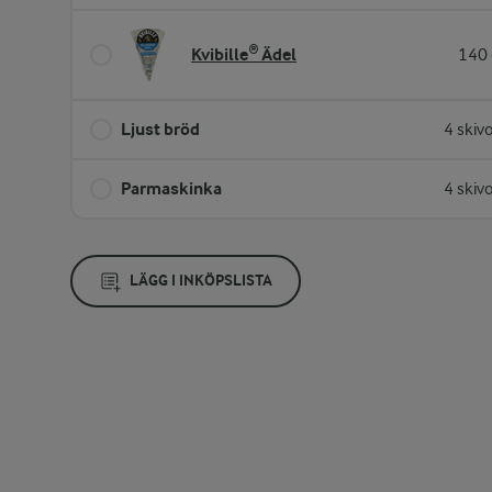
Kvibille® Ädel
140 
Ljust bröd
4 skiv
Parmaskinka
4 skiv
LÄGG I INKÖPSLISTA