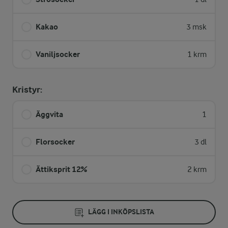
Kakao
3 msk
Vaniljsocker
1 krm
Kristyr:
Äggvita
1
Florsocker
3 dl
Ättiksprit 12%
2 krm
LÄGG I INKÖPSLISTA