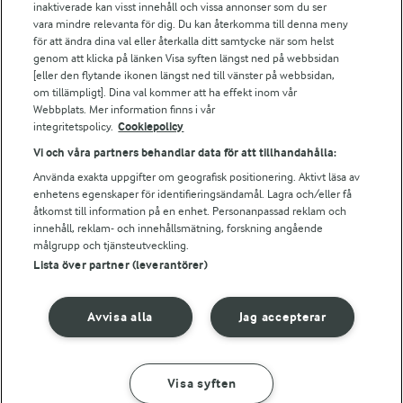
Arla webbshop
inaktiverade kan visst innehåll och vissa annonser som du ser
vara mindre relevanta för dig. Du kan återkomma till denna meny
Bildbank
för att ändra dina val eller återkalla ditt samtycke när som helst
genom att klicka på länken Visa syften längst ned på webbsidan
[eller den flytande ikonen längst ned till vänster på webbsidan,
om tillämpligt]. Dina val kommer att ha effekt inom vår
Följ oss
Webbplats. Mer information finns i vår
integritetspolicy.
Cookiepolicy
Vi och våra partners behandlar data för att tillhandahålla:
Använda exakta uppgifter om geografisk positionering. Aktivt läsa av
enhetens egenskaper för identifieringsändamål. Lagra och/eller få
åtkomst till information på en enhet. Personanpassad reklam och
innehåll, reklam- och innehållsmätning, forskning angående
målgrupp och tjänsteutveckling.
Lista över partner (leverantörer)
© 2026 Arla Foods
Ändra cookie-inställningar
Avvisa alla
Jag accepterar
Integritetspolicy
Om cookies
Visa syften
GÖR SÅ HÄR
INGREDIENSER