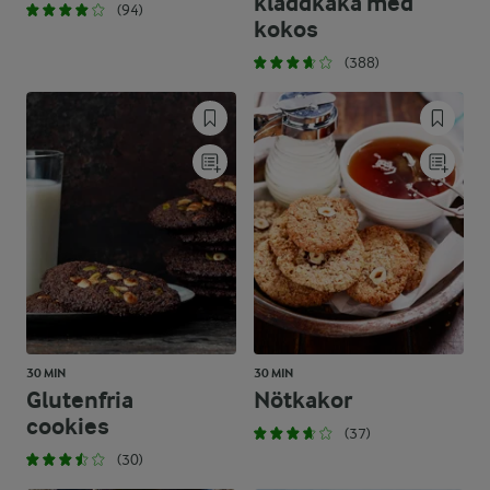
kladdkaka med
(94)
kokos
(388)
30 MIN
30 MIN
Glutenfria
Nötkakor
cookies
(37)
(30)