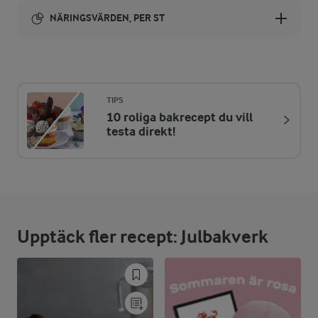
NÄRINGSVÄRDEN, PER ST
Energi:
72 kcal
TIPS
10 roliga bakrecept du vill
ENERGIDISTRIBUTION %
NÄRINGSVÄRDEN PER ST
testa direkt!
-
0,3 g
Fiber:
4 %
0,7 g
Protein:
Upptäck fler recept: Julbakverk
43 %
3,5 g
Fett:
53 %
9,4 g
Kolhydrater: