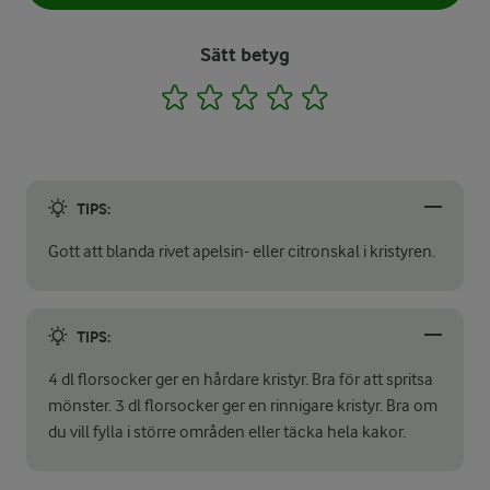
Sätt betyg
1
2
3
4
5
TIPS:
Gott att blanda rivet apelsin- eller citronskal i kristyren.
TIPS:
4 dl florsocker ger en hårdare kristyr. Bra för att spritsa
mönster. 3 dl florsocker ger en rinnigare kristyr. Bra om
du vill fylla i större områden eller täcka hela kakor.