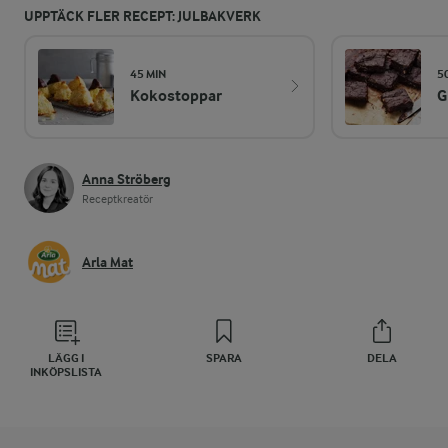
UPPTÄCK FLER RECEPT: JULBAKVERK
45 MIN
5
Kokostoppar
G
Anna Ströberg
Receptkreatör
Arla Mat
LÄGG I
SPARA
DELA
INKÖPSLISTA