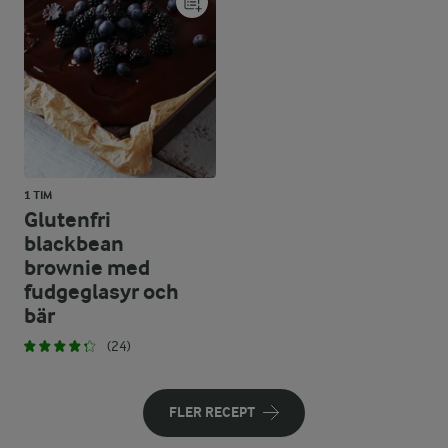
1 TIM
Glutenfri
blackbean
brownie med
fudgeglasyr och
bär
(24)
FLER RECEPT