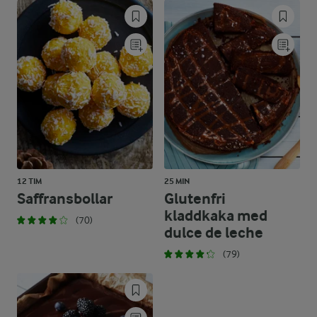
12 TIM
25 MIN
Saffransbollar
Glutenfri
kladdkaka med
(70)
dulce de leche
(79)