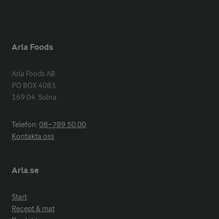
Arla Foods
Arla Foods AB

PO BOX 4083

169 04  Solna
Telefon:
08−789 50 00
Kontakta oss
Arla.se
Start
Recept & mat