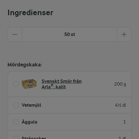
Ingredienser
50 st
Mördegskaka:
Svenskt Smör från
200 g
Arla®, kallt
Vetemjöl
4½ dl
Äggula
1
Strösocker
1 dl