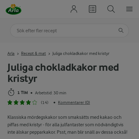
Sök på kategori eller ingrediens
Skriv in sökord för att få förslag
Arla
Recept & mat
Juliga chokladkakor med kristyr
Juliga chokladkakor med
kristyr
1 TIM
Arbetstid: 30 min
•
(14)
Kommentarer (0)
•
Klassiska mördegskakor som smaksätts med kakao och
piffas med kristyr - för alla julfantaster som nödvändigtvis
inte älskar pepparkakor. Psst, man blir snäll av dessa också!