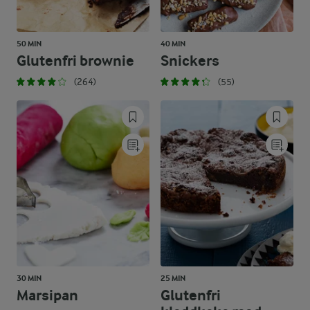
50 MIN
40 MIN
Glutenfri brownie
Snickers
(264)
(55)
30 MIN
25 MIN
Marsipan
Glutenfri