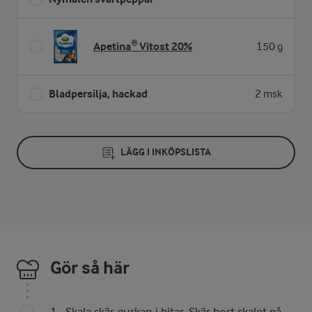
Apetina® Vitost 20%
150 g
Bladpersilja, hackad
2 msk
LÄGG I INKÖPSLISTA
Gör så här