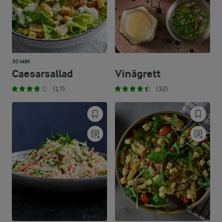
30 MIN
Caesarsallad
Vinägrett
(17)
(32)