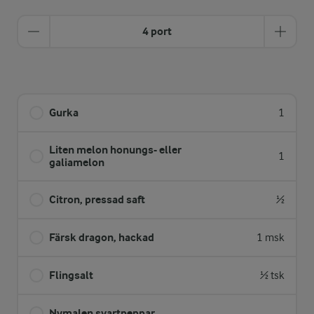
4 port
Gurka
1
Liten melon honungs- eller
1
galiamelon
Citron, pressad saft
½
Färsk dragon, hackad
1 msk
Flingsalt
½ tsk
Nymalen svartpeppar