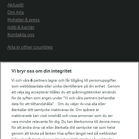
Aktuellt
Om Arla
Nyheter & press
Jobb & karriär
Kontakta oss
Arla in other countries
Fler Arlasajter
Vi bryr oss om din integritet
Vi och våra
6
partners lagrar och får tillgång till personuppgifter
För ägare
som webbläsardata eller unika identifierare på din enhet . Genom
att välja Jag accepterar tillåter du att spårningstekniker används
Arlas kundportal
för de syften som anges under ”Vi och våra partners behandlar
Arla.com
data för att tillhandahålla”. . Om du väljer Avvisa alla eller
Falbygdens Ost
återkallar ditt samtycke inaktiveras de. Om spårare är
Arla webbshop
inaktiverade kan visst innehåll och vissa annonser som du ser
vara mindre relevanta för dig. Du kan återkomma till denna meny
Bildbank
för att ändra dina val eller återkalla ditt samtycke när som helst
genom att klicka på länken Visa syften längst ned på webbsidan