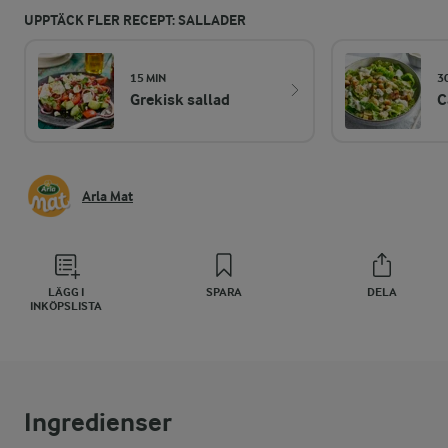
UPPTÄCK FLER RECEPT: SALLADER
15 MIN
3
Grekisk sallad
C
Arla Mat
LÄGG I
SPARA
DELA
INKÖPSLISTA
Ingredienser