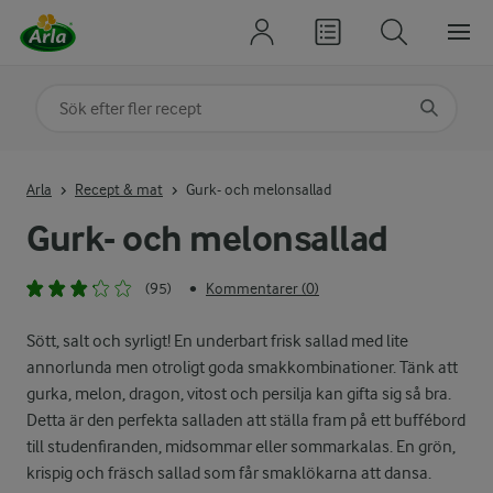
Sök på kategori eller ingrediens
Skriv in sökord för att få förslag
Arla
Recept & mat
Gurk- och melonsallad
Gurk- och melonsallad
(95)
Kommentarer (0)
•
Sött, salt och syrligt! En underbart frisk sallad med lite
annorlunda men otroligt goda smakkombinationer. Tänk att
gurka, melon, dragon, vitost och persilja kan gifta sig så bra.
Detta är den perfekta salladen att ställa fram på ett buffébord
till studenfiranden, midsommar eller sommarkalas. En grön,
krispig och fräsch sallad som får smaklökarna att dansa.