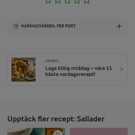
NÄRINGSVÄRDEN, PER PORT
Energi:
270 kcal
ARTIKEL
Laga billig middag – våra 11
ENERGIDISTRIBUTION %
NÄRINGSVÄRDEN PER PORT
bästa vardagsrecept!
-
4,5 g
Fiber:
15,2 %
10,1 g
Protein:
Upptäck fler recept: Sallader
26,9 %
8,2 g
Fett: