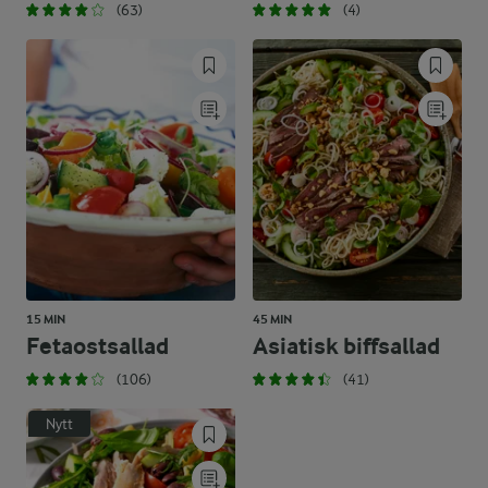
(63)
(4)
15 MIN
45 MIN
Fetaostsallad
Asiatisk biffsallad
(106)
(41)
Nytt