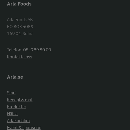
Arla Foods
Arla Foods AB

PO BOX 4083

169 04  Solna
Telefon:
08−789 50 00
Kontakta oss
Arla.se
Start
Recept & mat
Produkter
Hälsa
Arlakadabra
Event & sponsring