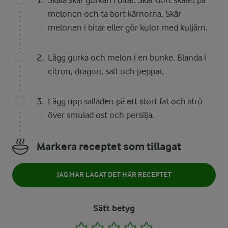
Skala skär gurkan i bitar. Skär bort skalet på
melonen och ta bort kärnorna. Skär
melonen i bitar eller gör kulor med kuljärn.
Lägg gurka och melon i en bunke. Blanda i
citron, dragon, salt och peppar.
Lägg upp salladen på ett stort fat och strö
över smulad ost och persilja.
Markera receptet som tillagat
JAG HAR LAGAT DET HÄR RECEPTET
Sätt betyg
1
2
3
4
5