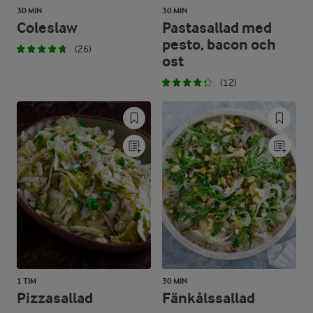
30 MIN
30 MIN
Coleslaw
Pastasallad med
pesto, bacon och
(26)
ost
(12)
1 TIM
30 MIN
Pizzasallad
Fänkålssallad