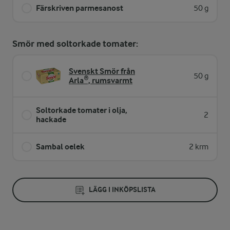
Färskriven parmesanost
50 g
Smör med soltorkade tomater:
Svenskt Smör från
50 g
Arla®, rumsvarmt
Soltorkade tomater i olja,
2
hackade
Sambal oelek
2 krm
LÄGG I INKÖPSLISTA