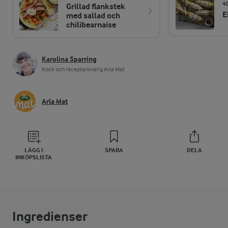
4
Grillad flankstek
E
med sallad och
chilibearnaise
Karolina Sparring
Kock och receptansvarig Arla Mat
Arla Mat
LÄGG I
SPARA
DELA
INKÖPSLISTA
Ingredienser