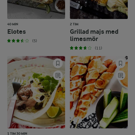
40 MIN
2 TIM
Elotes
Grillad majs med
limesmör
(5)
(11)
1 TIM 30 MIN