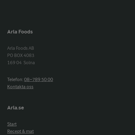
Arla Foods
Arla Foods AB

PO BOX 4083

169 04  Solna
Telefon:
08−789 50 00
Kontakta oss
Arla.se
Start
Recept & mat