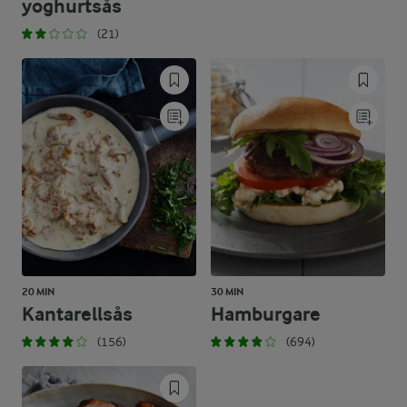
yoghurtsås
(21)
20 MIN
30 MIN
Kantarellsås
Hamburgare
(156)
(694)