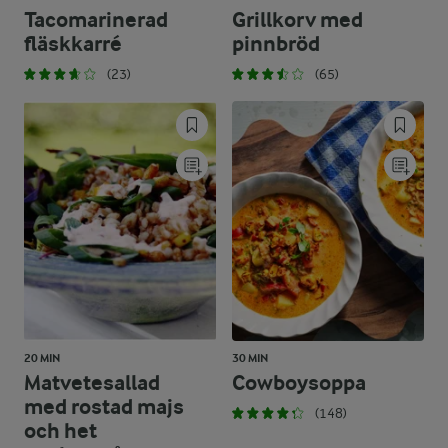
Tacomarinerad
Grillkorv med
fläskkarré
pinnbröd
(23)
(65)
20 MIN
30 MIN
Matvetesallad
Cowboysoppa
med rostad majs
(148)
och het