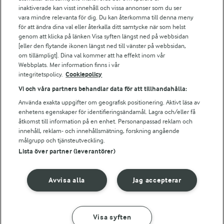
Arla webbshop
inaktiverade kan visst innehåll och vissa annonser som du ser
vara mindre relevanta för dig. Du kan återkomma till denna meny
Bildbank
för att ändra dina val eller återkalla ditt samtycke när som helst
genom att klicka på länken Visa syften längst ned på webbsidan
[eller den flytande ikonen längst ned till vänster på webbsidan,
om tillämpligt]. Dina val kommer att ha effekt inom vår
Följ oss
Webbplats. Mer information finns i vår
integritetspolicy.
Cookiepolicy
Vi och våra partners behandlar data för att tillhandahålla:
Använda exakta uppgifter om geografisk positionering. Aktivt läsa av
enhetens egenskaper för identifieringsändamål. Lagra och/eller få
åtkomst till information på en enhet. Personanpassad reklam och
innehåll, reklam- och innehållsmätning, forskning angående
målgrupp och tjänsteutveckling.
Lista över partner (leverantörer)
© 2026 Arla Foods
Ändra cookie-inställningar
Avvisa alla
Jag accepterar
Integritetspolicy
Om cookies
Visa syften
GÖR SÅ HÄR
INGREDIENSER