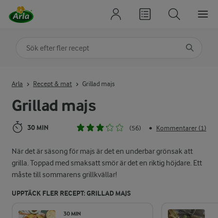
Sök på kategori eller ingrediens
Skriv in sökord för att få förslag
Arla
Recept & mat
Grillad majs
Grillad majs
30 MIN
(56)
Kommentarer (1)
•
När det är säsong för majs är det en underbar grönsak att
grilla. Toppad med smaksatt smör är det en riktig höjdare. Ett
måste till sommarens grillkvällar!
UPPTÄCK FLER RECEPT: GRILLAD MAJS
30 MIN