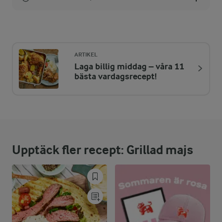
Energi:
558 kcal
ARTIKEL
Laga billig middag – våra 11
ENERGIDISTRIBUTION %
NÄRINGSVÄRDEN PER PORT
bästa vardagsrecept!
-
9,7 g
Fiber:
11,2 %
15,4 g
Protein:
Upptäck fler recept: Grillad majs
45,3 %
28,6 g
Fett:
43,5 %
59,7 g
Kolhydrater: