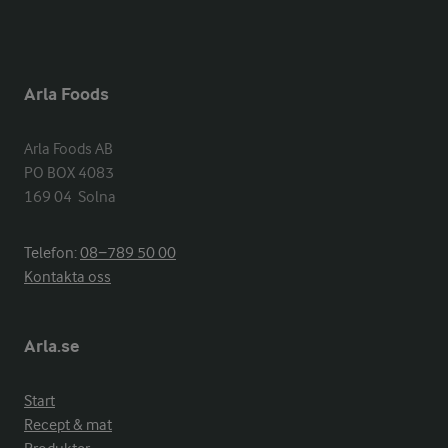
Arla Foods
Arla Foods AB

PO BOX 4083

169 04  Solna
Telefon:
08−789 50 00
Kontakta oss
Arla.se
Start
Recept & mat