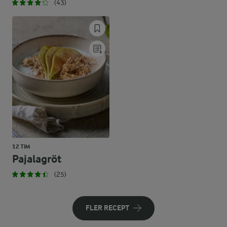
(43)
12 TIM
Pajalagröt
(25)
FLER RECEPT