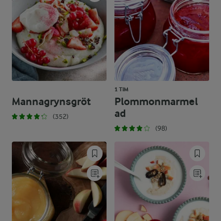
1 TIM
Mannagrynsgröt
Plommonmarmel
ad
(352)
(98)