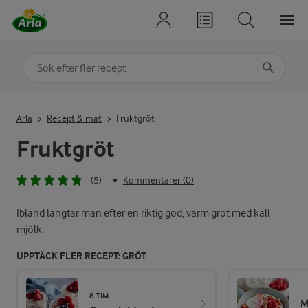
Sök på kategori eller ingrediens
Skriv in sökord för att få förslag
Arla
Recept & mat
Fruktgröt
Fruktgröt
(5)
Kommentarer (0)
•
Ibland längtar man efter en riktig god, varm gröt med kall
mjölk.
UPPTÄCK FLER RECEPT: GRÖT
8 TIM
M