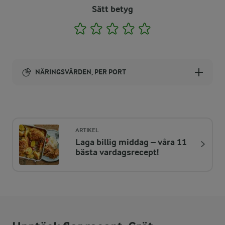
Sätt betyg
1
2
3
4
5
NÄRINGSVÄRDEN, PER PORT
Energi:
314 kcal
ARTIKEL
Laga billig middag – våra 11
ENERGIDISTRIBUTION %
NÄRINGSVÄRDEN PER PORT
bästa vardagsrecept!
-
7,8 g
Fiber:
15,2 %
11,7 g
Protein: