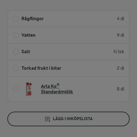
Rågflingor
4 dl
Vatten
9 dl
Salt
¾ tsk
Torkad frukt i bitar
2 dl
Arla Ko®
8 dl
Standardmjölk
LÄGG I INKÖPSLISTA