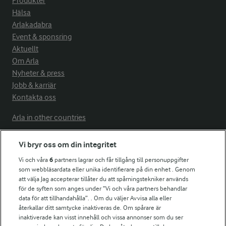
Produkter
Hälsa
Arlakadabra
Event & sponsring
Aktuellt
Om Arla
Nyheter & press
Jobb & karriär
Kontakta oss
Arla in other countries
Vi bryr oss om din integritet
Fler Arlasajter
Vi och våra
6
partners lagrar och får tillgång till personuppgifter
som webbläsardata eller unika identifierare på din enhet . Genom
att välja Jag accepterar tillåter du att spårningstekniker används
För ägare
för de syften som anges under ”Vi och våra partners behandlar
Arlas kundportal
data för att tillhandahålla”. . Om du väljer Avvisa alla eller
Arla.com
återkallar ditt samtycke inaktiveras de. Om spårare är
Falbygdens Ost
inaktiverade kan visst innehåll och vissa annonser som du ser