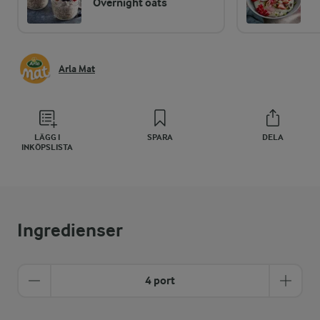
Overnight oats
Arla Mat
LÄGG I
SPARA
DELA
INKÖPSLISTA
Ingredienser
4 port