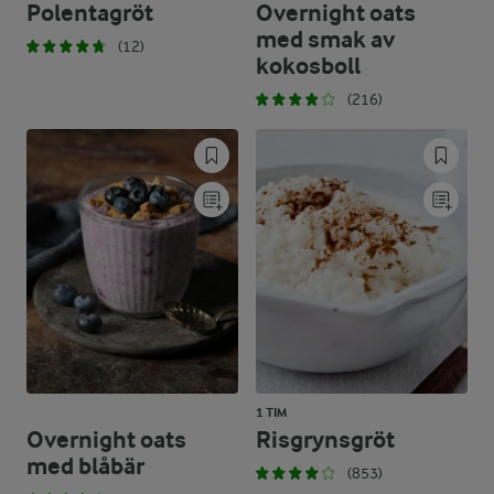
Polentagröt
Overnight oats
med smak av
(12)
kokosboll
(216)
1 TIM
Overnight oats
Risgrynsgröt
med blåbär
(853)