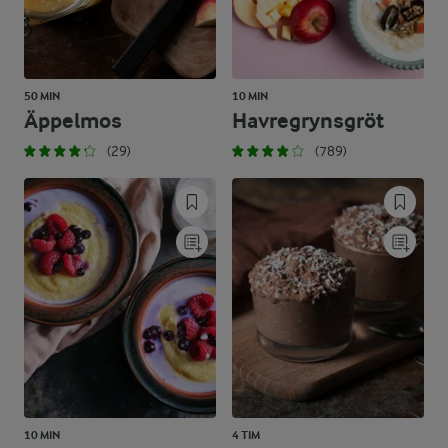
50 MIN
10 MIN
Äppelmos
Havregrynsgröt
(29)
(789)
10 MIN
4 TIM