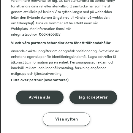
vara mindre relevanta för dig. Du kan återkomma till denna meny
Arla webbshop
för att ändra dina val eller återkalla ditt samtycke när som helst
Bildbank
genom att klicka på länken Visa syften längst ned på webbsidan
[eller den flytande ikonen längst ned till vänster på webbsidan,
om tillämpligt]. Dina val kommer att ha effekt inom vår
Webbplats. Mer information finns i vår
Följ oss
integritetspolicy.
Cookiepolicy
Vi och våra partners behandlar data för att tillhandahålla:
Använda exakta uppgifter om geografisk positionering. Aktivt läsa av
enhetens egenskaper för identifieringsändamål. Lagra och/eller få
åtkomst till information på en enhet. Personanpassad reklam och
innehåll, reklam- och innehållsmätning, forskning angående
målgrupp och tjänsteutveckling.
Lista över partner (leverantörer)
© 2026 Arla Foods
Ändra cookie-inställningar
Avvisa alla
Jag accepterar
Integritetspolicy
Visa syften
Om cookies
GÖR SÅ HÄR
INGREDIENSER