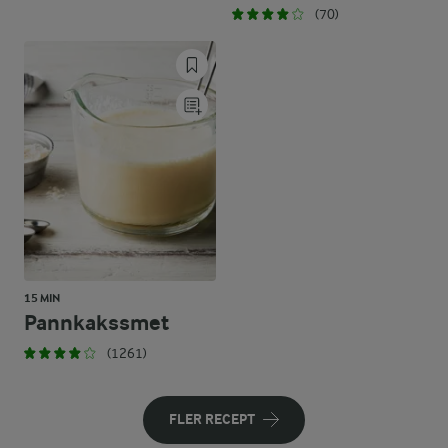
(70)
15 MIN
Pannkakssmet
(1261)
FLER RECEPT