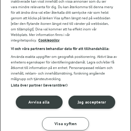
inaktiverade kan visst innehåll och vissa annonser som du ser
Arla webbshop
vara mindre relevanta för dig. Du kan återkomma till denna meny
Bildbank
för att ändra dina val eller återkalla ditt samtycke när som helst
genom att klicka på länken Visa syften längst ned på webbsidan
[eller den flytande ikonen längst ned till vänster på webbsidan,
om tillämpligt]. Dina val kommer att ha effekt inom vår
Webbplats. Mer information finns i vår
Följ oss
integritetspolicy.
Cookiepolicy
Vi och våra partners behandlar data för att tillhandahålla:
Använda exakta uppgifter om geografisk positionering. Aktivt läsa av
enhetens egenskaper för identifieringsändamål. Lagra och/eller få
åtkomst till information på en enhet. Personanpassad reklam och
innehåll, reklam- och innehållsmätning, forskning angående
målgrupp och tjänsteutveckling.
Lista över partner (leverantörer)
© 2026 Arla Foods
Ändra cookie-inställningar
Avvisa alla
Jag accepterar
Integritetspolicy
Om cookies
Visa syften
GÖR SÅ HÄR
INGREDIENSER