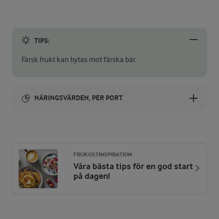
TIPS:
Färsk frukt kan bytas mot färska bär.
NÄRINGSVÄRDEN, PER PORT
Energi:
130 kcal
FRUKOSTINSPIRATION
Våra bästa tips för en god start
ENERGIDISTRIBUTION %
NÄRINGSVÄRDEN PER PORT
på dagen!
-
0,6 g
Fiber: