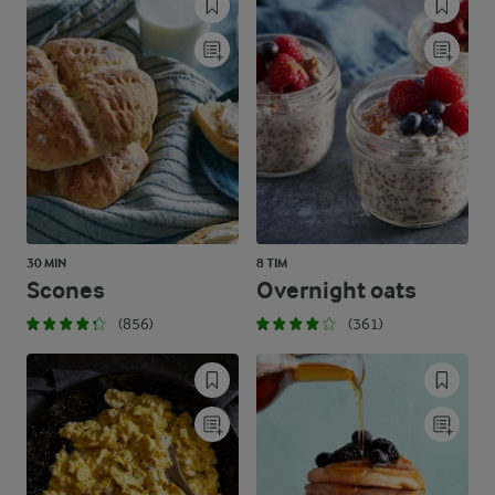
30 MIN
8 TIM
Scones
Overnight oats
(856)
(361)