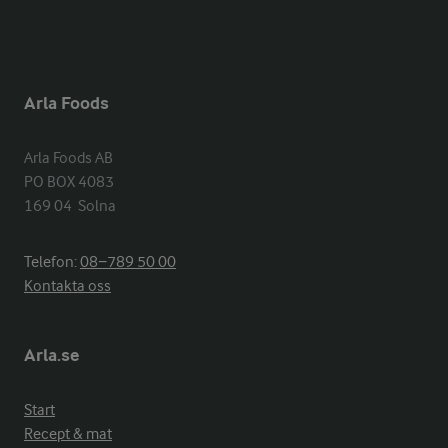
Arla Foods
Arla Foods AB

PO BOX 4083

169 04  Solna
Telefon:
08−789 50 00
Kontakta oss
Arla.se
Start
Recept & mat