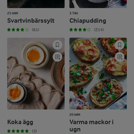
25 MIN
3 TIM
Svartvinbärssylt
Chiapudding
(61)
(214)
20 MIN
Koka ägg
Varma mackor i
ugn
(3)