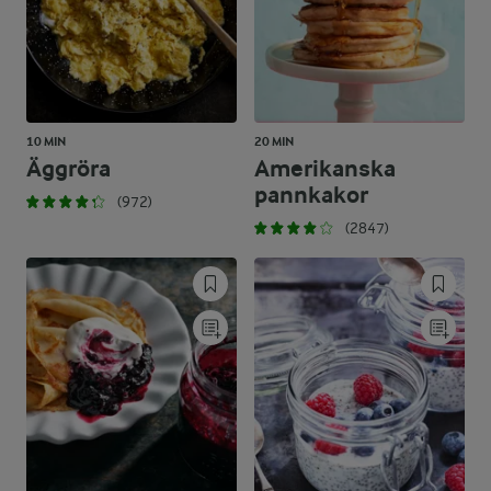
10 MIN
20 MIN
Äggröra
Amerikanska
pannkakor
(972)
(2847)