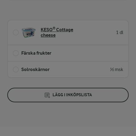
KESO® Cottage
1 dl
cheese
Färska frukter
Solroskärnor
½ msk
LÄGG I INKÖPSLISTA