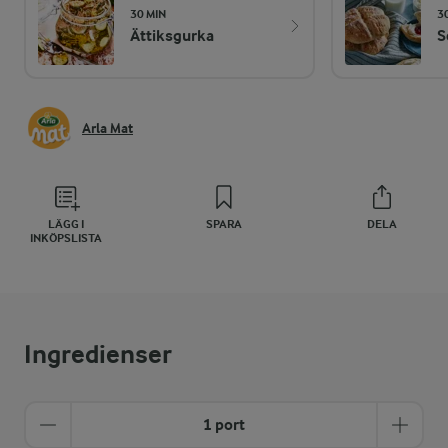
30 MIN
3
Ättiksgurka
S
Arla Mat
LÄGG I
SPARA
DELA
INKÖPSLISTA
Ingredienser
1 port