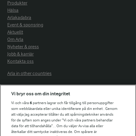
Produkter
Hälsa
Arlakadabra
Event & sponsring
Aktuellt
Om Arla
Nyheter & press
Jobb & karriär
Kontakta oss
Arla in other countries
Vi bryr oss om din integritet
Fler Arlasajter
Vi och våra
6
partners lagrar och får tillgång till personuppgifter
som webbläsardata eller unika identifierare på din enhet . Genom
För ägare
att välja Jag accepterar tillåter du att spårningstekniker används
Arlas kundportal
för de syften som anges under ”Vi och våra partners behandlar
Arla.com
data för att tillhandahålla”. . Om du väljer Avvisa alla eller
återkallar ditt samtycke inaktiveras de. Om spårare är
Falbygdens Ost