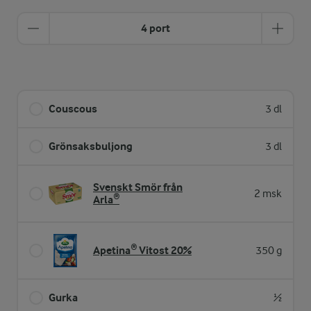
4 port
Couscous
3 dl
Grönsaksbuljong
3 dl
Svenskt Smör från
2 msk
Arla®
Apetina® Vitost 20%
350 g
Gurka
½