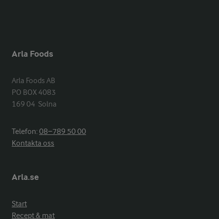
Arla Foods
Arla Foods AB

PO BOX 4083

169 04  Solna
Telefon:
08−789 50 00
Kontakta oss
Arla.se
Start
Recept & mat