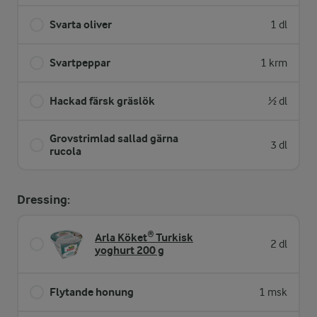
Svarta oliver
1 dl
Svartpeppar
1 krm
Hackad färsk gräslök
½ dl
Grovstrimlad sallad gärna
3 dl
rucola
Dressing:
Arla Köket® Turkisk
2 dl
yoghurt 200 g
Flytande honung
1 msk