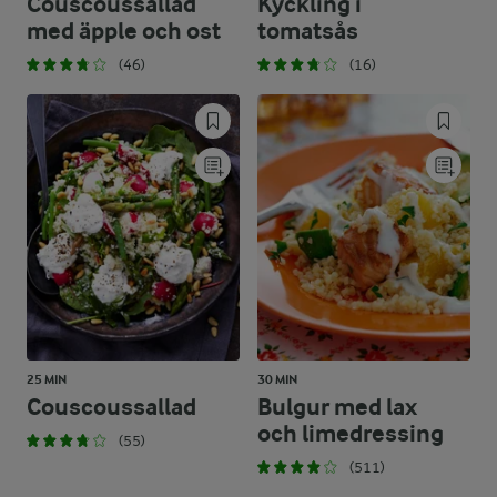
Couscoussallad
Kyckling i
med äpple och ost
tomatsås
(46)
(16)
25 MIN
30 MIN
Couscoussallad
Bulgur med lax
och limedressing
(55)
(511)