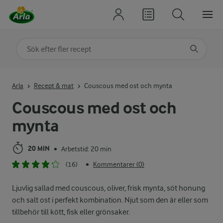
Sök på kategori eller ingrediens
Skriv in sökord för att få förslag
Arla
Recept & mat
Couscous med ost och mynta
Couscous med ost och
mynta
20 MIN
Arbetstid: 20 min
•
(16)
Kommentarer (0)
•
Ljuvlig sallad med couscous, oliver, frisk mynta, söt honung
och salt ost i perfekt kombination. Njut som den är eller som
tillbehör till kött, fisk eller grönsaker.