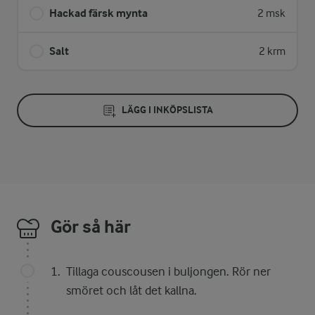
Hackad färsk mynta
2 msk
Salt
2 krm
LÄGG I INKÖPSLISTA
Gör så här
Tillaga couscousen i buljongen. Rör ner
smöret och låt det kallna.