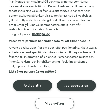
inaktiverade kan visst innehåll och vissa annonser som du ser
Arla webbshop
vara mindre relevanta för dig. Du kan återkomma till denna meny
Bildbank
för att ändra dina val eller återkalla ditt samtycke när som helst
genom att klicka på länken Visa syften längst ned på webbsidan
[eller den flytande ikonen längst ned till vänster på webbsidan,
om tillämpligt]. Dina val kommer att ha effekt inom vår
Webbplats. Mer information finns i vår
Följ oss
integritetspolicy.
Cookiepolicy
Vi och våra partners behandlar data för att tillhandahålla:
Använda exakta uppgifter om geografisk positionering. Aktivt läsa av
enhetens egenskaper för identifieringsändamål. Lagra och/eller få
åtkomst till information på en enhet. Personanpassad reklam och
innehåll, reklam- och innehållsmätning, forskning angående
målgrupp och tjänsteutveckling.
Lista över partner (leverantörer)
© 2026 Arla Foods
Ändra cookie-inställningar
Avvisa alla
Jag accepterar
Integritetspolicy
Om cookies
Visa syften
GÖR SÅ HÄR
INGREDIENSER