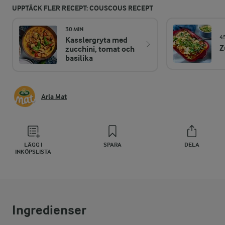
UPPTÄCK FLER RECEPT: COUSCOUS RECEPT
30 MIN
4
Kasslergryta med
Z
zucchini, tomat och
basilika
Arla Mat
LÄGG I
SPARA
DELA
INKÖPSLISTA
Ingredienser