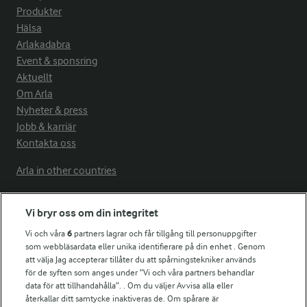
Produkter
Hälsa
Arlakadabra
Event & sponsring
Aktuellt
Om Arla
Nyheter & press
Jobb & karriär
Kontakta oss
Arla in other countries
Vi bryr oss om din integritet
Fler Arlasajter
Vi och våra
6
partners lagrar och får tillgång till personuppgifter
som webbläsardata eller unika identifierare på din enhet . Genom
För ägare
att välja Jag accepterar tillåter du att spårningstekniker används
Arlas kundportal
för de syften som anges under ”Vi och våra partners behandlar
data för att tillhandahålla”. . Om du väljer Avvisa alla eller
Arla.com
återkallar ditt samtycke inaktiveras de. Om spårare är
Falbygdens Ost