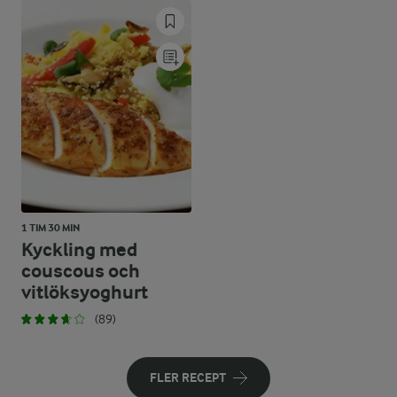
1 TIM 30 MIN
Kyckling med
couscous och
vitlöksyoghurt
(89)
FLER RECEPT