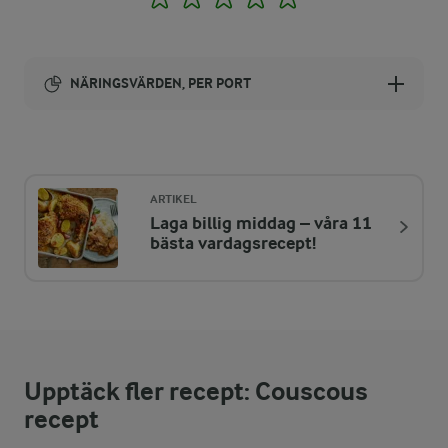
NÄRINGSVÄRDEN, PER PORT
Energi:
597 kcal
ARTIKEL
Laga billig middag – våra 11
ENERGIDISTRIBUTION %
NÄRINGSVÄRDEN PER PORT
bästa vardagsrecept!
-
4 g
Fiber:
17,8 %
26,2 g
Protein:
Upptäck fler recept: Couscous
46,8 %
31,6 g
Fett:
recept
35,4 %
52 g
Kolhydrater: