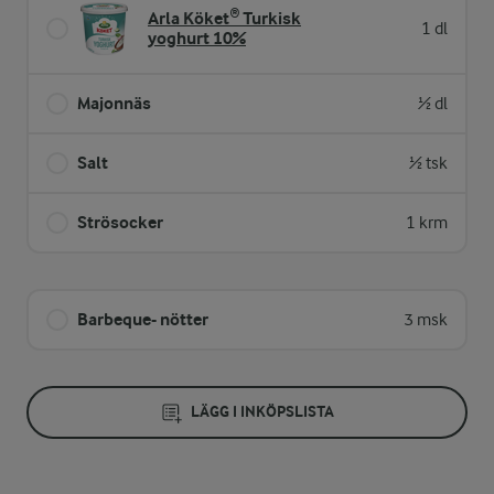
Arla Köket® Turkisk
1 dl
yoghurt 10%
Majonnäs
½ dl
Salt
½ tsk
Strösocker
1 krm
Barbeque- nötter
3 msk
LÄGG I INKÖPSLISTA