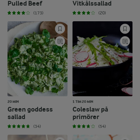
Pulled Beef
Vitkålssallad
(173)
(20)
20 MIN
1 TIM 20 MIN
Green goddess
Coleslaw på
sallad
primörer
(34)
(54)