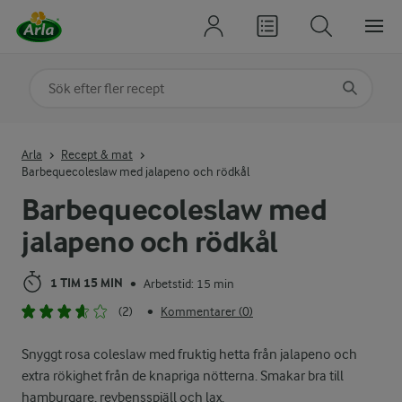
Sök på kategori eller ingrediens
Skriv in sökord för att få förslag
Arla
Recept & mat
Barbequecoleslaw med jalapeno och rödkål
Barbequecoleslaw med
jalapeno och rödkål
1 TIM 15 MIN
Arbetstid: 15 min
•
(2)
Kommentarer (0)
•
Snyggt rosa coleslaw med fruktig hetta från jalapeno och
extra rökighet från de knapriga nötterna. Smakar bra till
hamburgare, revbensspjäll och lax.