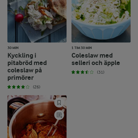
30 MIN
1 TIM 30 MIN
Kyckling i
Coleslaw med
pitabröd med
selleri och äpple
coleslaw på
(31)
primörer
(26)