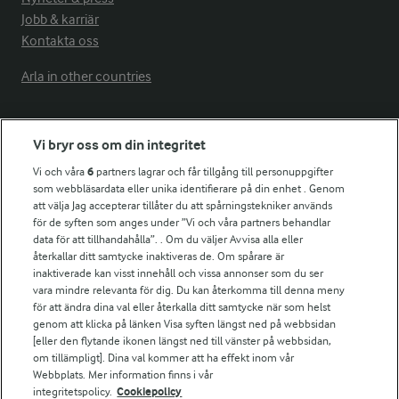
Jobb & karriär
Kontakta oss
Arla in other countries
Fler Arlasajter
Vi bryr oss om din integritet
Vi och våra
6
partners lagrar och får tillgång till personuppgifter
För ägare
som webbläsardata eller unika identifierare på din enhet . Genom
att välja Jag accepterar tillåter du att spårningstekniker används
Arlas kundportal
för de syften som anges under ”Vi och våra partners behandlar
Arla.com
data för att tillhandahålla”. . Om du väljer Avvisa alla eller
Falbygdens Ost
återkallar ditt samtycke inaktiveras de. Om spårare är
Arla webbshop
inaktiverade kan visst innehåll och vissa annonser som du ser
vara mindre relevanta för dig. Du kan återkomma till denna meny
Bildbank
för att ändra dina val eller återkalla ditt samtycke när som helst
genom att klicka på länken Visa syften längst ned på webbsidan
[eller den flytande ikonen längst ned till vänster på webbsidan,
om tillämpligt]. Dina val kommer att ha effekt inom vår
Följ oss
Webbplats. Mer information finns i vår
integritetspolicy.
Cookiepolicy