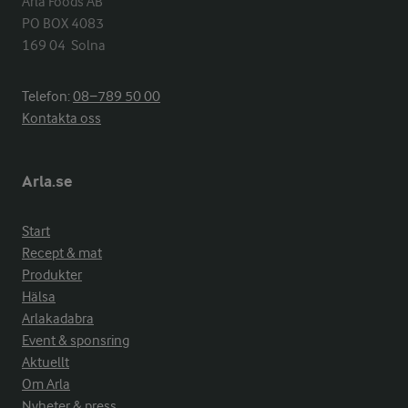
Arla Foods AB

PO BOX 4083

169 04  Solna
Telefon:
08−789 50 00
Kontakta oss
Arla.se
Start
Recept & mat
Produkter
Hälsa
Arlakadabra
Event & sponsring
Aktuellt
Om Arla
Nyheter & press