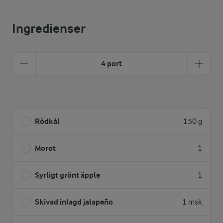
Ingredienser
4 port
Rödkål
150 g
Morot
1
Syrligt grönt äpple
1
Skivad inlagd jalapeño
1 msk