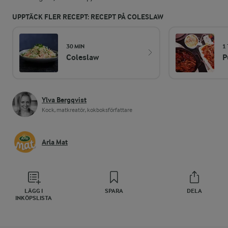
UPPTÄCK FLER RECEPT: RECEPT PÅ COLESLAW
30 MIN
1 
Coleslaw
P
Ylva Bergqvist
Kock, matkreatör, kokboksförfattare
Arla Mat
LÄGG I
SPARA
DELA
INKÖPSLISTA