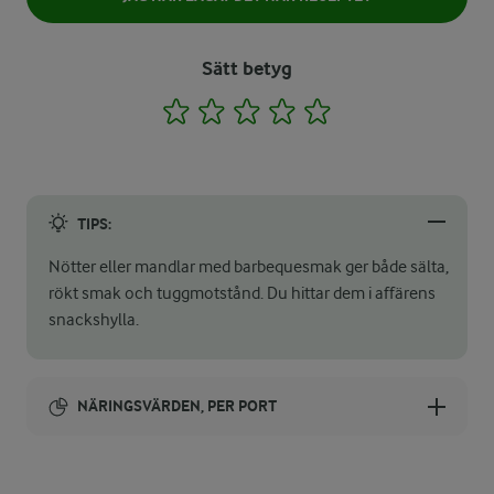
Sätt betyg
1
2
3
4
5
TIPS:
Nötter eller mandlar med barbequesmak ger både sälta,
rökt smak och tuggmotstånd. Du hittar dem i affärens
snackshylla.
NÄRINGSVÄRDEN, PER PORT
Energi: