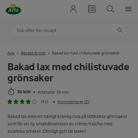
Sök på kategori eller ingrediens
Skriv in sökord för att få förslag
Arla
Recept & mat
Bakad lax med chilistuvade grönsaker
Bakad lax med chilistuvade
grönsaker
50 MIN
Arbetstid: 30 min
•
(91)
Kommentarer (2)
•
Bakad lax med en härligt krämig röra på lättkokta grönsaker
som får en ny smakdimension av crème fraiche med
asiatiska smaker. Otroligt gott till laxen!