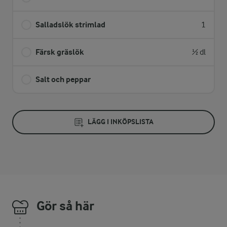
Salladslök strimlad
1
Färsk gräslök
½ dl
Salt och peppar
LÄGG I INKÖPSLISTA
Gör så här