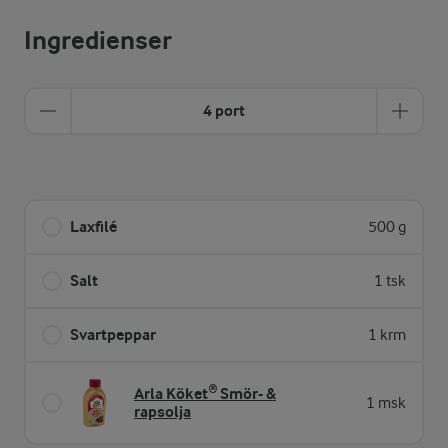
Ingredienser
4 port
Laxfilé
500 g
Salt
1 tsk
Svartpeppar
1 krm
Arla Köket® Smör- &
1 msk
rapsolja