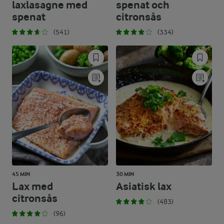
laxlasagne med
spenat och
spenat
citronsås
(541)
(334)
45 MIN
30 MIN
Lax med
Asiatisk lax
citronsås
(483)
(96)