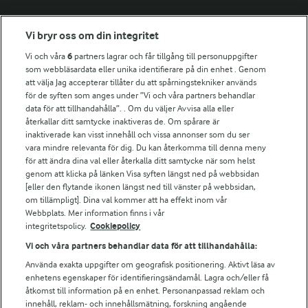
Fler Arlasajter
Vi bryr oss om din integritet
Vi och våra
6
partners lagrar och får tillgång till personuppgifter
För ägare
som webbläsardata eller unika identifierare på din enhet . Genom
att välja Jag accepterar tillåter du att spårningstekniker används
Arlas kundportal
för de syften som anges under ”Vi och våra partners behandlar
Arla.com
data för att tillhandahålla”. . Om du väljer Avvisa alla eller
Falbygdens Ost
återkallar ditt samtycke inaktiveras de. Om spårare är
Arla webbshop
inaktiverade kan visst innehåll och vissa annonser som du ser
vara mindre relevanta för dig. Du kan återkomma till denna meny
Bildbank
för att ändra dina val eller återkalla ditt samtycke när som helst
genom att klicka på länken Visa syften längst ned på webbsidan
[eller den flytande ikonen längst ned till vänster på webbsidan,
om tillämpligt]. Dina val kommer att ha effekt inom vår
Följ oss
Webbplats. Mer information finns i vår
integritetspolicy.
Cookiepolicy
Vi och våra partners behandlar data för att tillhandahålla:
Använda exakta uppgifter om geografisk positionering. Aktivt läsa av
enhetens egenskaper för identifieringsändamål. Lagra och/eller få
åtkomst till information på en enhet. Personanpassad reklam och
innehåll, reklam- och innehållsmätning, forskning angående