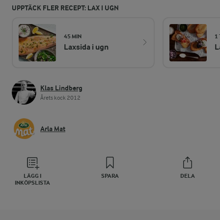
UPPTÄCK FLER RECEPT: LAX I UGN
45 MIN
1 
Laxsida i ugn
L
Klas Lindberg
Årets kock 2012
Arla Mat
LÄGG I
SPARA
DELA
INKÖPSLISTA