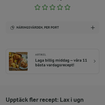
1
2
3
4
5
NÄRINGSVÄRDEN, PER PORT
Energi:
462 kcal
ARTIKEL
Laga billig middag – våra 11
ENERGIDISTRIBUTION %
NÄRINGSVÄRDEN PER PORT
bästa vardagsrecept!
-
10,1 g
Fiber:
27,6 %
31,4 g
Protein:
Upptäck fler recept: Lax i ugn
52,8 %
27,6 g
Fett: