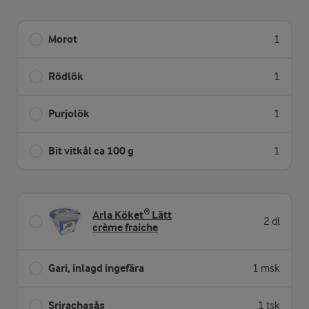
Morot
1
Rödlök
1
Purjolök
1
Bit vitkål ca 100 g
1
Arla Köket® Lätt
2 dl
crème fraiche
Gari, inlagd ingefära
1 msk
Srirachasås
1 tsk