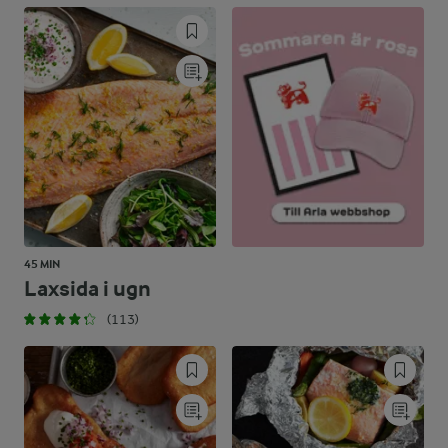
19,6 %
22,3 g
Kolhydrater:
45 MIN
Laxsida i ugn
(113)