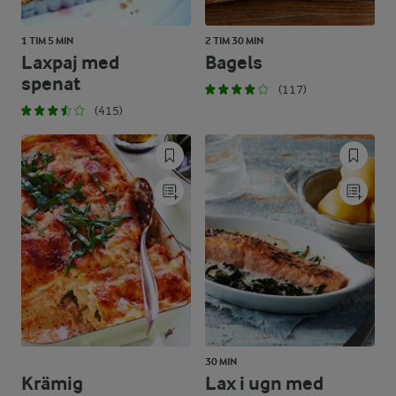
1 TIM 5 MIN
2 TIM 30 MIN
Laxpaj med
Bagels
spenat
(117)
(415)
30 MIN
Krämig
Lax i ugn med