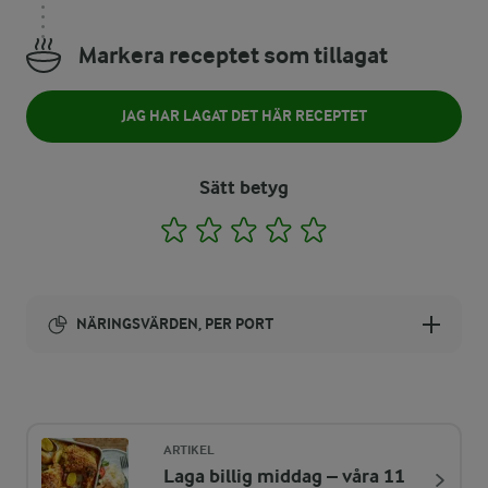
Markera receptet som tillagat
JAG HAR LAGAT DET HÄR RECEPTET
Sätt betyg
1
2
3
4
5
NÄRINGSVÄRDEN, PER PORT
Energi:
223 kcal
ARTIKEL
Laga billig middag – våra 11