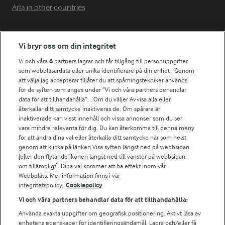
Arla in other countries
Fler Arlasajter
Vi bryr oss om din integritet
Vi och våra
6
partners lagrar och får tillgång till personuppgifter
För ägare
som webbläsardata eller unika identifierare på din enhet . Genom
att välja Jag accepterar tillåter du att spårningstekniker används
Arlas kundportal
för de syften som anges under ”Vi och våra partners behandlar
Arla.com
data för att tillhandahålla”. . Om du väljer Avvisa alla eller
Falbygdens Ost
återkallar ditt samtycke inaktiveras de. Om spårare är
Arla webbshop
inaktiverade kan visst innehåll och vissa annonser som du ser
vara mindre relevanta för dig. Du kan återkomma till denna meny
Bildbank
för att ändra dina val eller återkalla ditt samtycke när som helst
genom att klicka på länken Visa syften längst ned på webbsidan
[eller den flytande ikonen längst ned till vänster på webbsidan,
om tillämpligt]. Dina val kommer att ha effekt inom vår
Följ oss
Webbplats. Mer information finns i vår
integritetspolicy.
Cookiepolicy
Vi och våra partners behandlar data för att tillhandahålla:
Använda exakta uppgifter om geografisk positionering. Aktivt läsa av
enhetens egenskaper för identifieringsändamål. Lagra och/eller få