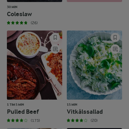
30 MIN
Coleslaw
(26)
1 TIM 5 MIN
15 MIN
Pulled Beef
Vitkålssallad
(173)
(20)