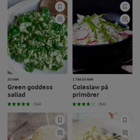
20 MIN
1 TIM 20 MIN
Green goddess
Coleslaw på
sallad
primörer
(34)
(54)