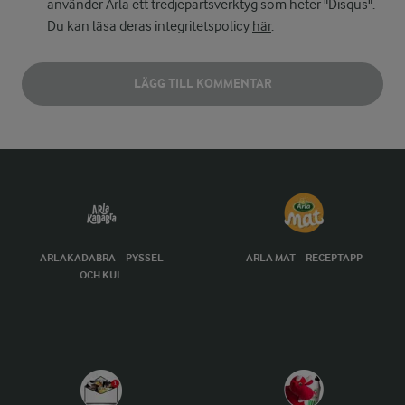
använder Arla ett tredjepartsverktyg som heter "Disqus".
Du kan läsa deras integritetspolicy
här
.
LÄGG TILL KOMMENTAR
ARLAKADABRA – PYSSEL
ARLA MAT – RECEPTAPP
OCH KUL