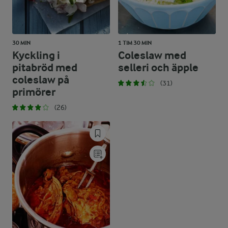
30 MIN
1 TIM 30 MIN
Kyckling i
Coleslaw med
pitabröd med
selleri och äpple
coleslaw på
(31)
primörer
(26)