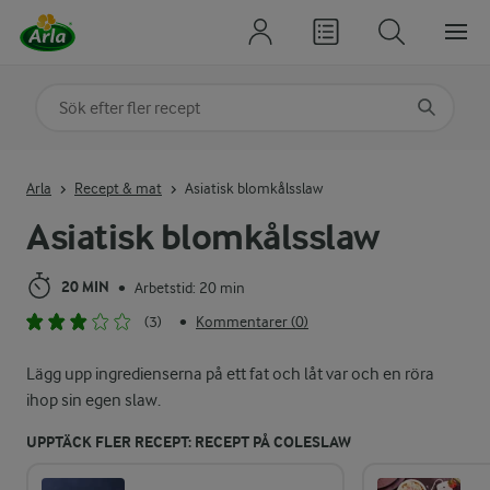
Sök på kategori eller ingrediens
Skriv in sökord för att få förslag
Arla
Recept & mat
Asiatisk blomkålsslaw
Asiatisk blomkålsslaw
20 MIN
Arbetstid: 20 min
•
(3)
Kommentarer (0)
•
Lägg upp ingredienserna på ett fat och låt var och en röra
ihop sin egen slaw.
UPPTÄCK FLER RECEPT: RECEPT PÅ COLESLAW