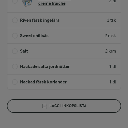
2 dl
crème fraiche
Riven färsk ingefära
1 tsk
Sweet chilisås
2 msk
Salt
2 krm
Hackade salta jordnötter
1 dl
Hackad färsk koriander
1 dl
LÄGG I INKÖPSLISTA