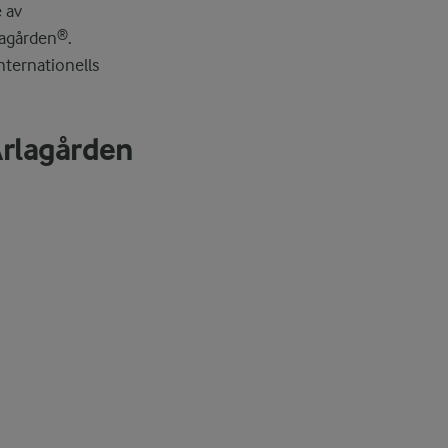
e av
rlagården®.
nternationells
Arlagården