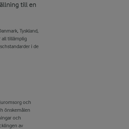
llning till en
 Danmark, Tyskland,
ll tillämplig
nschstandarder i de
 djuromsorg och
 och önskemålen
ningar och
cklingen av