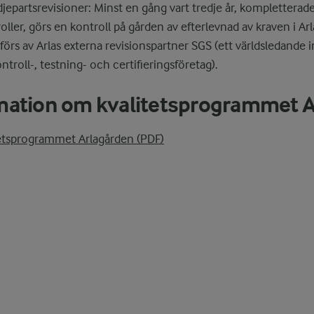
epartsrevisioner: Minst en gång vart tredje år, kompletterad
oller, görs en kontroll på gården av efterlevnad av kraven i A
förs av Arlas externa revisionspartner SGS (ett världsledande i
ntroll-, testning- och certifieringsföretag).
mation om kvalitetsprogrammet 
etsprogrammet Arlagården (PDF)