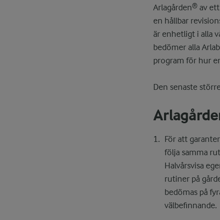
Arlagården® av ett
en hållbar revisi
är enhetligt i all
bedömer alla Arlabö
program för hur en
Den senaste större
Arlagårde
För att garanter
följa samma rut
Halvårsvisa ege
rutiner på gård
bedömas på fyra
välbefinnande.