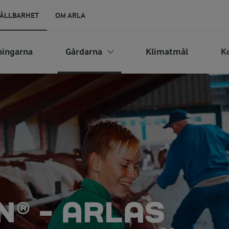
ÅLLBARHET
OM ARLA
ningarna
Gårdarna
Klimatmål
K
® - ARLAS