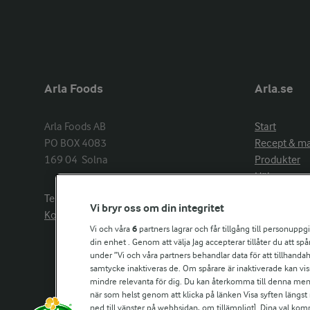
Arla Foods
Arla.se
Arla Foods AB

Start
PO BOX 4083

Recept & m
169 04  Solna
Produkter
Hälsa
Arlakadabra
Telefon:
08−789 50 00
Vi bryr oss om din integritet
Event & spo
Kontakta oss
Aktuellt
Vi och våra
6
partners lagrar och får tillgång till personuppg
Om Arla
din enhet . Genom att välja Jag accepterar tillåter du att s
under ”Vi och våra partners behandlar data för att tillhandahål
Nyheter & p
samtycke inaktiveras de. Om spårare är inaktiverade kan vis
Jobb & karri
mindre relevanta för dig. Du kan återkomma till denna meny f
Kontakta os
när som helst genom att klicka på länken Visa syften längst
ned till vänster på webbsidan, om tillämpligt]. Dina val ko