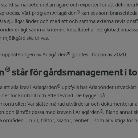
 starkt samarbete mellan ägare och experter för att definiera k
onsprocess. Vårt program Arlagården® kan ses som branschled
a våra sju ägarländer och med ett och samma externa revisions
nder enligt samma kriterier. Resultatet är ett globalt anpassa
 mjölkgård ska drivas.
 uppdateringen av Arlagården® gjordes i början av 2020.
n® står för gårdsmanagement i t
a att alla krav i Arlagården® uppfylls har Arlabönder utvecklat 
iner för kontroll och efterlevnad. De bygger på:
nkontroller: Var sjätte månad utvärderar och dokumenterar al
en och jämför dessa med kraven i Arlagården®. Bland annat sk
 områden – hull, hältor, skador, renhet – som är viktiga för 