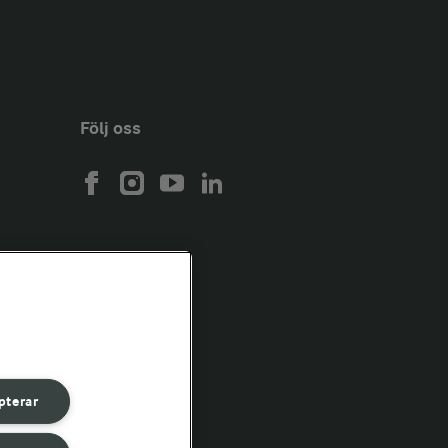
Följ oss
pterar