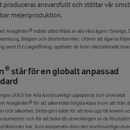
t produceras ansvarsfullt och stöttar vår omstä
bar mejeriproduktion.
t Arlagården® måste alltid följas av alla våra ägare i Sverige,
emburg, Belgien och Storbritannien. Utöver att ägarna följer a
ing samt EU:s lagstiftning, uppfyller de även väletablerade bra
n® står för en globalt anpassad
ndard
ingen 2003 har Arla kontinuerligt uppdaterat och utvecklat
t Arlagården® för att säkerställa högsta klass inom allt från
gien och säkerhet. Detta görs både för att leva upp till kraven
nsumenter och för att bidra till utvecklingen av de förutsätt
jölkbönder har. Som kooperativ drivs den kontinuerliga utve