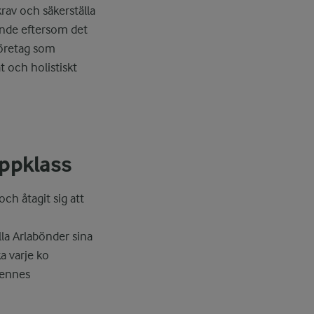
rav och säkerställa
ande eftersom det
företag som
t och holistiskt
oppklass
och åtagit sig att
la Arlabönder sina
a varje ko
hennes