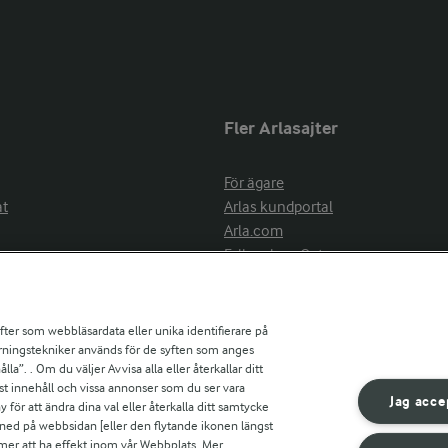
Fler Arlasajter
För ägare
at
Arlas kundportal
Arla.com
Falbygdens Ost
Arla webbshop
nsring
Bildbank
ifter som webbläsardata eller unika identifierare på
pårningstekniker används för de syften som anges
la”. . Om du väljer Avvisa alla eller återkallar ditt
ress
st innehåll och vissa annonser som du ser vara
är
Jag acce
ör att ändra dina val eller återkalla ditt samtycke
s
 ned på webbsidan [eller den flytande ikonen längst
mmer att ha effekt inom vår Webbplats. Mer