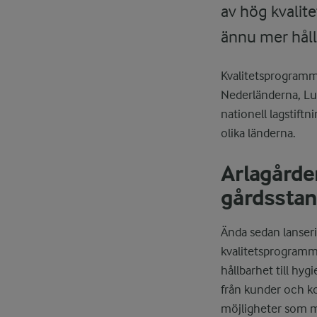
av hög kvalite
ännu mer håll
Kvalitetsprogramme
Nederländerna, Lux
nationell lagstiftn
olika länderna.
Arlagårde
gårdssta
Ända sedan lanser
kvalitetsprogramme
hållbarhet till hy
från kunder och ko
möjligheter som m