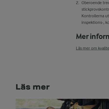
Oberoende tredj
stickprovskontr
Kontrollerna ut
inspektions-, ko
Mer infor
Läs mer om kvalit
Läs mer